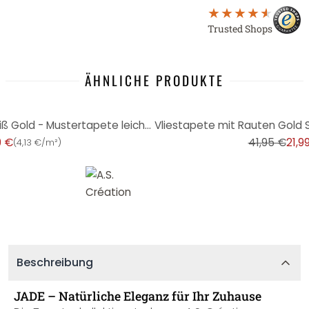
Trusted Shops
ÄHNLICHE PRODUKTE
-48%
Grafik-Tapete mit Rauten Weiß Gold - Mustertapete leicht glänzend
9 €
41,95 €
21,9
(
4,13 €/m²
)
Beschreibung
JADE – Natürliche Eleganz für Ihr Zuhause