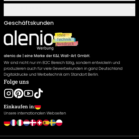
Über uns
Gutscheine
Informationen
Fragen & Antworten
Klebe- und Montageanleitungen
AGB
Geschäftskunden
Material Übersicht
Impressum
Newsletter An-/Abmeldung
Versand & Zahlung
Sendungsverfolgung
Rücksendung
alenio.de
| eine Marke der K&L Wall-Art GmbH.
Wir sind nicht nur im B2C Bereich tätig, sondern entwickeln und
Widerrufsrecht
produzieren auch für viele Gewerbekunden in ganz Deutschland
Datenschutzerklärung
Digitaldrucke und Werbetechnik am Standort Berlin.
Folge uns
Gewährleistung
Leistungserklärung / CE-Zeichen
Cookie Einstellungen
Einkaufen in:
Unsere internationalen Webseiten