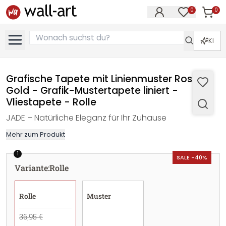
0
0
Artike
Artikel im M
KI
Grafische Tapete mit Linienmuster Rosa
Gold - Grafik-Mustertapete liniert -
Vliestapete - Rolle
JADE – Natürliche Eleganz für Ihr Zuhause
Mehr zum Produkt
1
SALE -40%
Variante
:
Rolle
Rolle
Muster
36,95 €