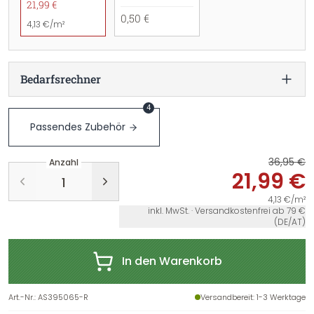
21,99 €
0,50 €
4,13 €/m²
Bedarfsrechner
4
Passendes Zubehör
36,95 €
Anzahl
21,99 €
4,13 €/m²
inkl. MwSt. · Versandkostenfrei ab 79 €
(DE/AT)
In den Warenkorb
Art.-Nr.
:
AS395065-R
Versandbereit
: 1-3 Werktage