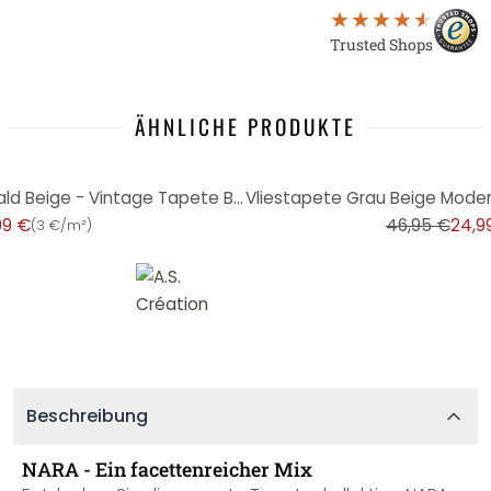
Trusted Shops
ÄHNLICHE PRODUKTE
-47%
Wandtapete Wohnzimmer Wald Beige - Vintage Tapete Bäume - Natur Vliestapete
99 €
46,95 €
24,9
(
3 €/m²
)
Beschreibung
NARA - Ein facettenreicher Mix