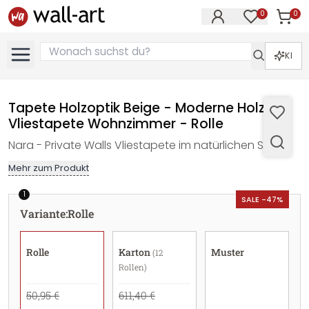
0
0
Artike
Artikel im M
KI
Tapete Holzoptik Beige - Moderne Holz
Vliestapete Wohnzimmer - Rolle
Nara - Private Walls Vliestapete im natürlichen Stil
Mehr zum Produkt
1
SALE -47%
Variante
:
Rolle
Rolle
Karton
Muster
(12
Rollen)
50,95 €
611,40 €