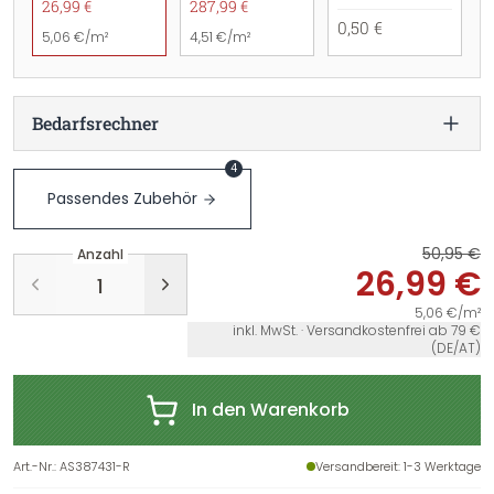
26,99 €
287,99 €
0,50 €
5,06 €/m²
4,51 €/m²
Bedarfsrechner
4
Passendes Zubehör
50,95 €
Anzahl
26,99 €
5,06 €/m²
inkl. MwSt. · Versandkostenfrei ab 79 €
(DE/AT)
In den Warenkorb
Art.-Nr.
:
AS387431-R
Versandbereit
: 1-3 Werktage