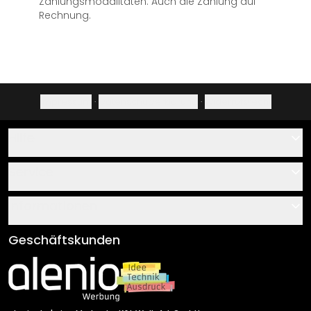
Zahlungsmodalitäten. Auch die Zahlung auf
Rechnung.
Impressum
·
Datenschutzerklärung
·
Widerrufsrecht
Hilfe
Kontakt
Service
Über uns
Gutscheine
Informationen
Fragen & Antworten
Klebe- und Montageanleitungen
AGB
Geschäftskunden
Material Übersicht
Impressum
Newsletter An-/Abmeldung
Versand & Zahlung
Sendungsverfolgung
Rücksendung