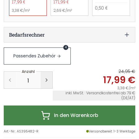
17,99 €
171,99 €
0,50 €
3,38 €/m²
2,69 €/m²
Bedarfsrechner
4
Passendes Zubehör
24,95 €
Anzahl
17,99 €
3,38 €/m²
inkl. MwSt. · Versandkostenfrei ab 79 €
(DE/AT)
In den Warenkorb
Art.-Nr.
:
AS395482-R
Versandbereit
: 1-3 Werktage