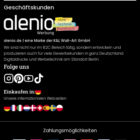
Klebe- und Montageanleitungen
AGB
Geschäftskunden
Material Übersicht
Impressum
Newsletter An-/Abmeldung
Versand & Zahlung
Sendungsverfolgung
Rücksendung
alenio.de
| eine Marke der K&L Wall-Art GmbH.
Wir sind nicht nur im B2C Bereich tätig, sondern entwickeln und
Widerrufsrecht
produzieren auch für viele Gewerbekunden in ganz Deutschland
Datenschutzerklärung
Digitaldrucke und Werbetechnik am Standort Berlin.
Folge uns
Gewährleistung
Leistungserklärung / CE-Zeichen
Cookie Einstellungen
Einkaufen in:
Unsere internationalen Webseiten
Zahlungsmöglichkeiten