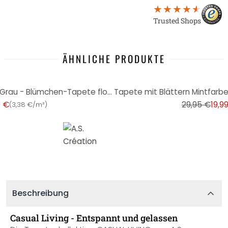
Trusted Shops
ÄHNLICHE PRODUKTE
-33%
Vliestapete Äste Blüten Rosa Grau - Blümchen-Tapete floral - Blumen Mustertapete
9 €
29,95 €
19,9
(
3,38 €/m²
)
Beschreibung
Casual Living - Entspannt und gelassen