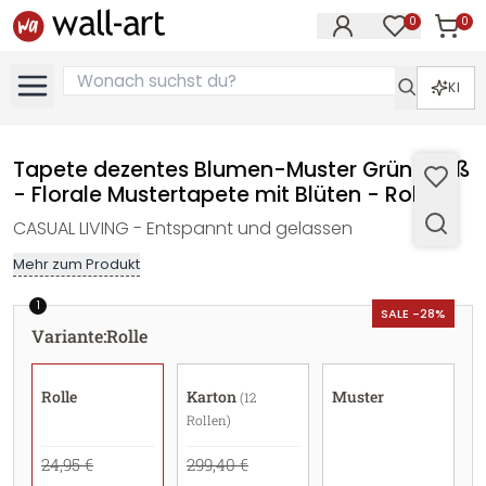
0
0
Artike
Artikel im M
KI
Tapete dezentes Blumen-Muster Grün Weiß
- Florale Mustertapete mit Blüten - Rolle
CASUAL LIVING - Entspannt und gelassen
Mehr zum Produkt
1
SALE -28%
Variante
:
Rolle
Rolle
Karton
Muster
(12
Rollen)
24,95 €
299,40 €