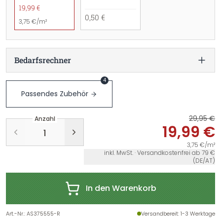
19,99 €
0,50 €
3,75 €/m²
Bedarfsrechner
4
Passendes Zubehör
29,95 €
Anzahl
19,99 €
3,75 €/m²
inkl. MwSt. · Versandkostenfrei ab 79 €
(DE/AT)
In den Warenkorb
Art.-Nr.
:
AS375555-R
Versandbereit
: 1-3 Werktage