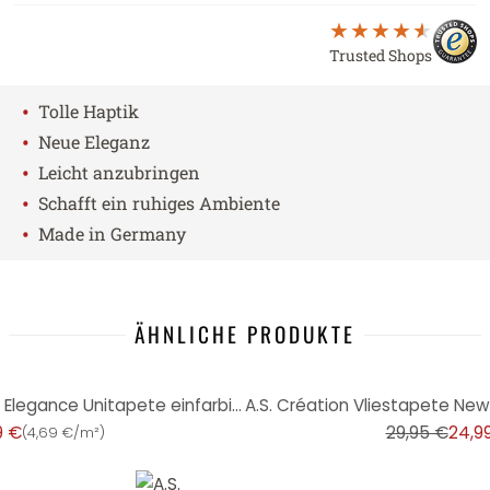
Trusted Shops
•
Tolle Haptik
•
Neue Eleganz
•
Leicht anzubringen
•
Schafft ein ruhiges Ambiente
•
Made in Germany
ÄHNLICHE PRODUKTE
-17%
A.S. Création Vliestapete New Elegance Unitapete einfarbig, creme
9 €
29,95 €
24,9
(
4,69 €/m²
)