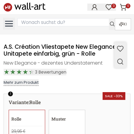
0
0
Artike
Artikel im M
KI
A.S. Création Vliestapete New Elegance
Unitapete einfarbig, grün - Rolle
New Elegance - dezentes Understatement
3
Bewertungen
Mehr zum Produkt
1
SALE -33%
Variante
:
Rolle
Rolle
Muster
29,95 €