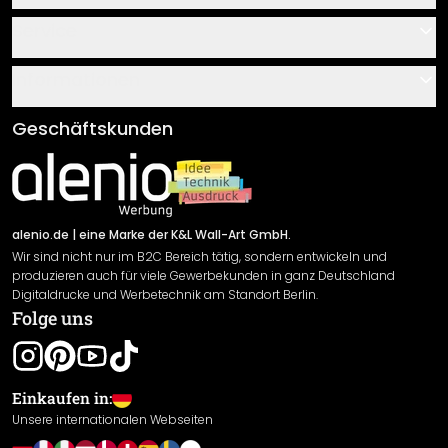
Kontakt
Service
Über uns
Gutscheine
Informationen
Fragen & Antworten
Klebe- und Montageanleitungen
AGB
Geschäftskunden
Material Übersicht
Impressum
Newsletter An-/Abmeldung
Versand & Zahlung
Sendungsverfolgung
Rücksendung
alenio.de
| eine Marke der K&L Wall-Art GmbH.
Wir sind nicht nur im B2C Bereich tätig, sondern entwickeln und
Widerrufsrecht
produzieren auch für viele Gewerbekunden in ganz Deutschland
Datenschutzerklärung
Digitaldrucke und Werbetechnik am Standort Berlin.
Folge uns
Gewährleistung
Leistungserklärung / CE-Zeichen
Cookie Einstellungen
Einkaufen in:
Unsere internationalen Webseiten