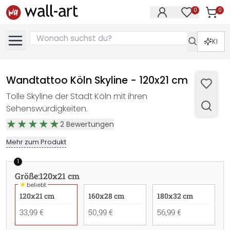
0
0
Artike
Artikel im M
KI
Wandtattoo Köln Skyline - 120x21 cm
Tolle Skyline der Stadt Köln mit ihren
Sehenswürdigkeiten.
2
Bewertungen
Mehr zum Produkt
1
Größe
:
120x21 cm
★
beliebt
120x21 cm
160x28 cm
180x32 cm
33,99 €
50,99 €
56,99 €