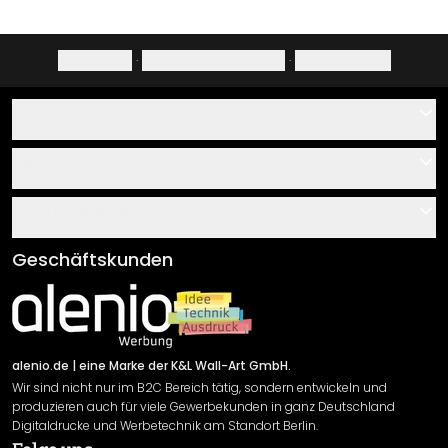
Impressum
·
Datenschutzerklärung
·
Widerrufsrecht
Hilfe
Kontakt
Service
Über uns
Gutscheine
Informationen
Fragen & Antworten
Klebe- und Montageanleitungen
AGB
Geschäftskunden
Material Übersicht
Impressum
Newsletter An-/Abmeldung
Versand & Zahlung
Sendungsverfolgung
Rücksendung
alenio.de
| eine Marke der K&L Wall-Art GmbH.
Wir sind nicht nur im B2C Bereich tätig, sondern entwickeln und
Widerrufsrecht
produzieren auch für viele Gewerbekunden in ganz Deutschland
Datenschutzerklärung
Digitaldrucke und Werbetechnik am Standort Berlin.