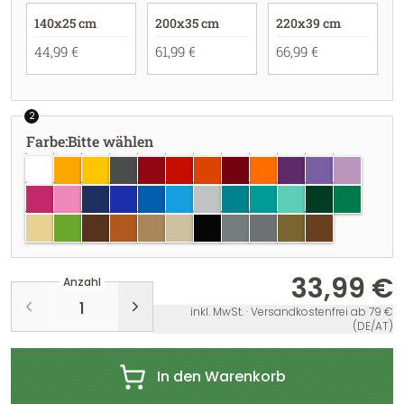
140x25 cm
200x35 cm
220x39 cm
44,99 €
61,99 €
66,99 €
2
Farbe
:
Bitte wählen
weiss
goldgelb
gelb
dunkelgrau
dunkelrot
rot
hellrot
burgundy
pastellorange
violett
lavendel
flieder
pink
hellrosa
dunkelblau
brillantblau
azurblau
hellblau
hellgrau
türkisblau
türkis
mint
dunkelgrün
grün
creme
lindgrün
braun
haselnuss
hellbraun
beige
schwarz
grau
silber
gold
kupfer
33,99 €
Anzahl
inkl. MwSt. · Versandkostenfrei ab 79 €
(DE/AT)
In den Warenkorb