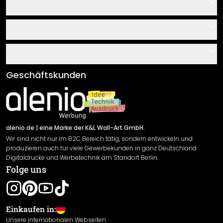
Hilfe
Kontakt
Service
Über uns
Gutscheine
Informationen
Fragen & Antworten
Klebe- und Montageanleitungen
AGB
Geschäftskunden
Material Übersicht
Impressum
Newsletter An-/Abmeldung
Versand & Zahlung
Sendungsverfolgung
Rücksendung
alenio.de
| eine Marke der K&L Wall-Art GmbH.
Wir sind nicht nur im B2C Bereich tätig, sondern entwickeln und
Widerrufsrecht
produzieren auch für viele Gewerbekunden in ganz Deutschland
Datenschutzerklärung
Digitaldrucke und Werbetechnik am Standort Berlin.
Folge uns
Gewährleistung
Leistungserklärung / CE-Zeichen
Cookie Einstellungen
Einkaufen in:
Unsere internationalen Webseiten