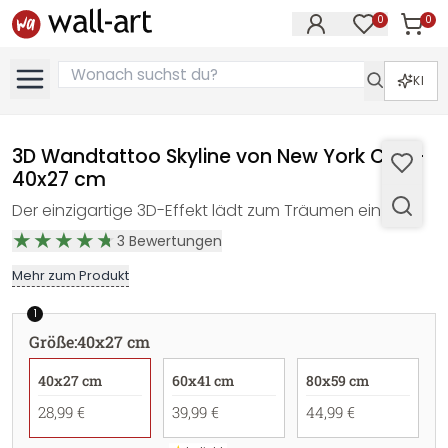
0
0
Artike
Artikel im M
KI
3D Wandtattoo Skyline von New York City -
40x27 cm
Der einzigartige 3D-Effekt lädt zum Träumen ein!
3
Bewertungen
Mehr zum Produkt
1
Größe
:
40x27 cm
40x27 cm
60x41 cm
80x59 cm
28,99 €
39,99 €
44,99 €