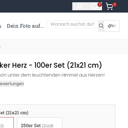
0
Artikel i
0
Artikel im Merk
n
Dein Foto auf...
KI
e
ker Herz - 100er Set (21x21 cm)
hön unter dem leuchtenden Himmel aus Herzen!
ewertungen
Set (21x21 cm)
250er Set
x21
(21x28