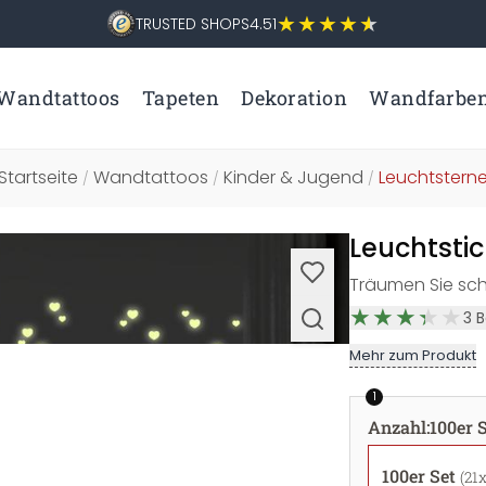
TRUSTED SHOPS
4.51
Wandtattoos
Tapeten
Dekoration
Wandfarbe
Startseite
Wandtattoos
Kinder & Jugend
Leuchtstern
/
/
/
Leuchtstic
Träumen Sie sc
3
B
Mehr zum Produkt
1
Anzahl
:
100er 
100er Set
(21