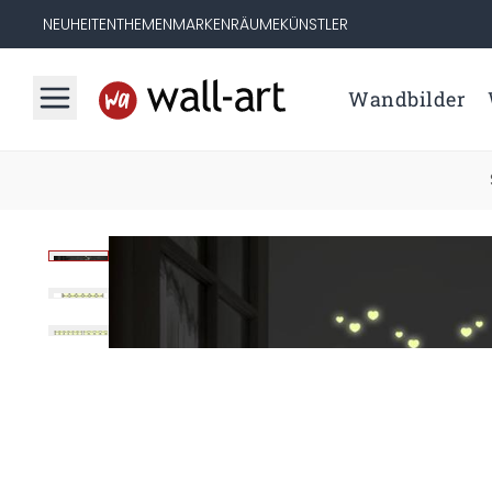
NEUHEITEN
THEMEN
MARKEN
RÄUME
KÜNSTLER
Wandbilder