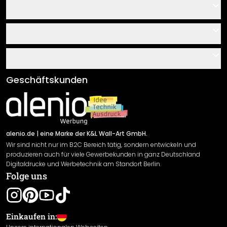
Hilfe
Kontakt
Service
Über uns
Gutscheine
Informationen
Fragen & Antworten
Klebe- und Montageanleitungen
AGB
Geschäftskunden
Material Übersicht
Impressum
Newsletter An-/Abmeldung
Versand & Zahlung
Sendungsverfolgung
Rücksendung
alenio.de
| eine Marke der K&L Wall-Art GmbH.
Wir sind nicht nur im B2C Bereich tätig, sondern entwickeln und
Widerrufsrecht
produzieren auch für viele Gewerbekunden in ganz Deutschland
Datenschutzerklärung
Digitaldrucke und Werbetechnik am Standort Berlin.
Folge uns
Gewährleistung
Leistungserklärung / CE-Zeichen
Cookie Einstellungen
Einkaufen in: