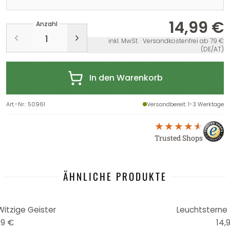
14,99 €
Anzahl
inkl. MwSt. · Versandkostenfrei ab 79 €
(DE/AT)
In den Warenkorb
Art.-Nr.
:
50961
Versandbereit
: 1-3 Werktage
Trusted Shops
ÄHNLICHE PRODUKTE
Witzige Geister
Leuchtsterne 
99 €
14,