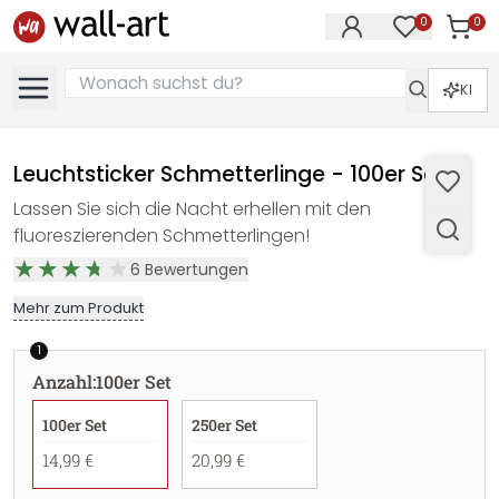
0
0
Artike
Artikel im M
KI
Leuchtsticker Schmetterlinge - 100er Set
Lassen Sie sich die Nacht erhellen mit den
fluoreszierenden Schmetterlingen!
6
Bewertungen
Mehr zum Produkt
1
Anzahl
:
100er Set
100er Set
250er Set
14,99 €
20,99 €