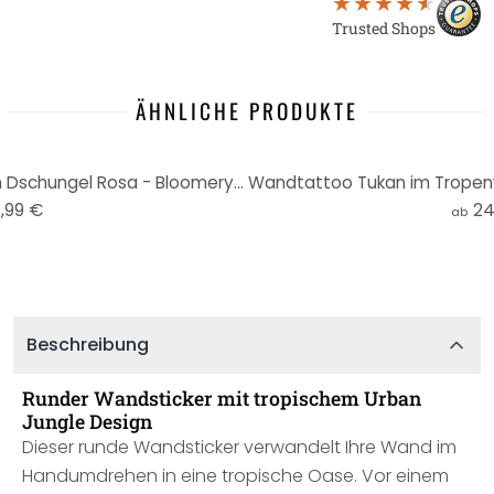
Trusted Shops
ÄHNLICHE PRODUKTE
Wandtattoo Tropenblätter im Dschungel Rosa - Bloomery Decor - Rund
Wandtattoo Tukan im Tropenw
,99 €
24
ab
Beschreibung
Runder Wandsticker mit tropischem Urban
Jungle Design
Dieser runde Wandsticker verwandelt Ihre Wand im
Handumdrehen in eine tropische Oase. Vor einem