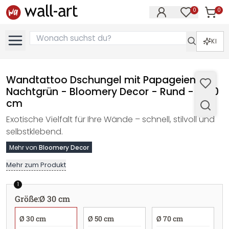
0
0
Artike
Artikel im M
KI
Wandtattoo Dschungel mit Papageien
Nachtgrün - Bloomery Decor - Rund - Ø 30
cm
Exotische Vielfalt für Ihre Wände – schnell, stilvoll und
selbstklebend.
Mehr von
Bloomery Decor
Mehr zum Produkt
1
Größe
:
Ø 30 cm
Ø 30 cm
Ø 50 cm
Ø 70 cm