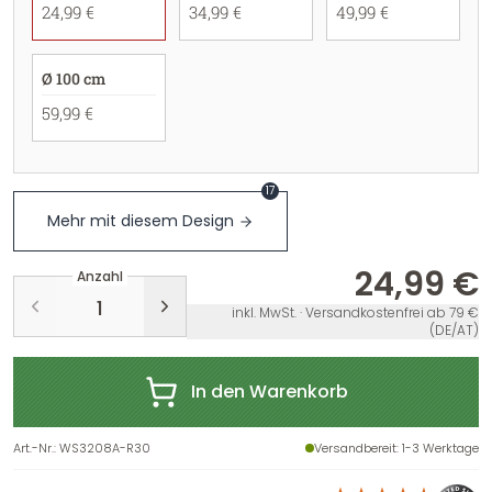
24,99 €
34,99 €
49,99 €
Ø 100 cm
59,99 €
17
Mehr mit diesem Design
24,99 €
Anzahl
inkl. MwSt. · Versandkostenfrei ab 79 €
(DE/AT)
In den Warenkorb
Art.-Nr.
:
WS3208A-R30
Versandbereit
: 1-3 Werktage