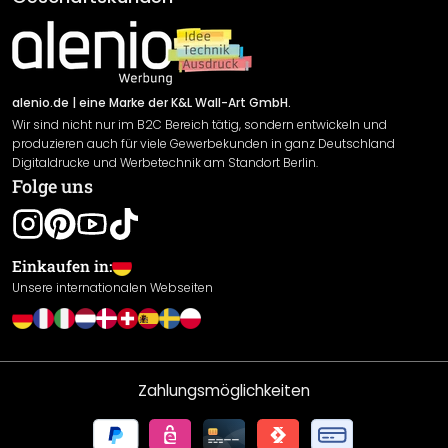
Material Übersicht
Impressum
Newsletter An-/Abmeldung
Versand & Zahlung
Sendungsverfolgung
Rücksendung
alenio.de
| eine Marke der K&L Wall-Art GmbH.
Wir sind nicht nur im B2C Bereich tätig, sondern entwickeln und
Widerrufsrecht
produzieren auch für viele Gewerbekunden in ganz Deutschland
Datenschutzerklärung
Digitaldrucke und Werbetechnik am Standort Berlin.
Folge uns
Gewährleistung
Leistungserklärung / CE-Zeichen
Cookie Einstellungen
Einkaufen in:
Unsere internationalen Webseiten
Zahlungsmöglichkeiten