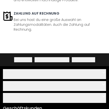
und entwickeln nachhaltige Produkte.
ZAHLUNG AUF RECHNUNG
Bei uns hast du eine große Auswahl an
Zahlungsmodalitäten. Auch die Zahlung auf
Rechnung.
Impressum
·
Datenschutzerklärung
·
Widerrufsrecht
Hilfe
Kontakt
Service
Über uns
Gutscheine
Informationen
Fragen & Antworten
Klebe- und Montageanleitungen
AGB
Geschäftskunden