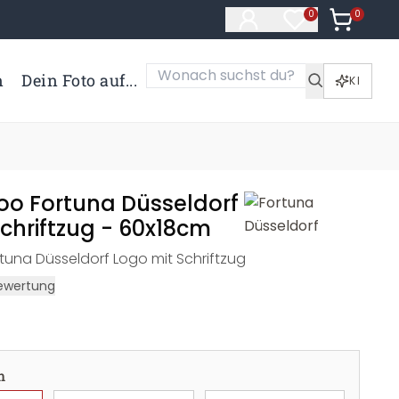
0
Artikel i
0
Artikel im Merk
n
Dein Foto auf...
KI
o Fortuna Düsseldorf
chriftzug - 60x18cm
una Düsseldorf Logo mit Schriftzug
ewertung
m