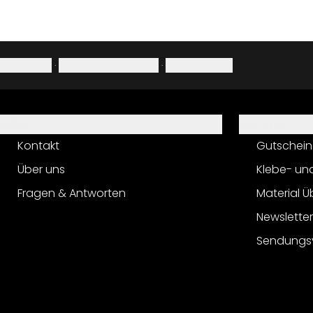
Impressum
·
Datenschutzerklärung
·
Widerrufsrecht
Hilfe
Service
Kontakt
Gutschein
Über uns
Klebe- un
Fragen & Antworten
Material Ü
Newslette
Sendungs