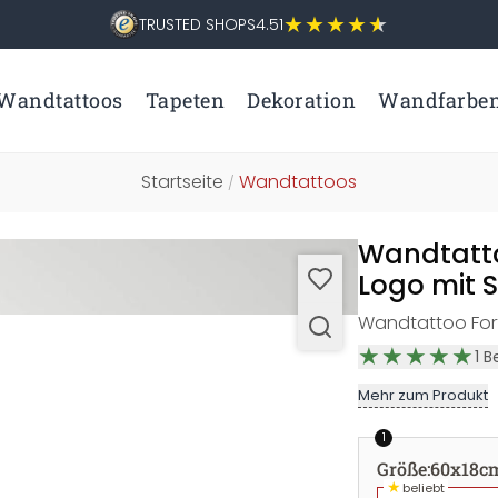
TRUSTED SHOPS
4.51
Wandtattoos
Tapeten
Dekoration
Wandfarbe
Startseite
Wandtattoos
/
Wandtatto
Logo mit S
Wandtattoo Fort
1
B
Mehr zum Produkt
1
Größe
:
60x18c
★
beliebt