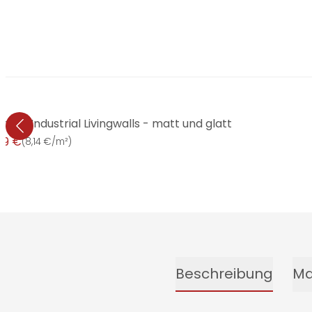
pete Industrial Livingwalls - matt und glatt
99 €
(
8,14 €/m²
)
Beschreibung
Ma