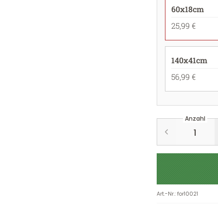
60x18cm
25,99 €
140x41cm
56,99 €
Anzahl
Art.-Nr.
:
for10021