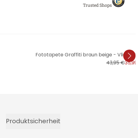
Trusted Shops
Fototapete Graffiti braun beige - Vliestape
43,95 €
35,99
Produktsicherheit