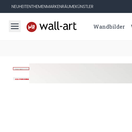
NEUHEITEN
THEMEN
MARKEN
RÄUME
KÜNSTLER
Wandbilder