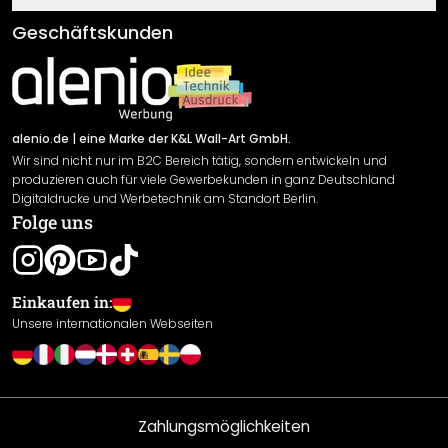
Klebe- und Montageanleitungen
AGB
Geschäftskunden
Material Übersicht
Impressum
Newsletter An-/Abmeldung
Versand & Zahlung
Sendungsverfolgung
Rücksendung
alenio.de
| eine Marke der K&L Wall-Art GmbH.
Wir sind nicht nur im B2C Bereich tätig, sondern entwickeln und
Widerrufsrecht
produzieren auch für viele Gewerbekunden in ganz Deutschland
Datenschutzerklärung
Digitaldrucke und Werbetechnik am Standort Berlin.
Folge uns
Gewährleistung
Leistungserklärung / CE-Zeichen
Cookie Einstellungen
Einkaufen in:
Unsere internationalen Webseiten
Zahlungsmöglichkeiten