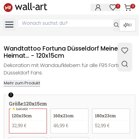
0
0
Artike
Artikel im M
KI
Wandtattoo Fortuna Düsseldorf Meine
Heimat... - 120x15cm
Dekoration mit Wandaufklebern für alle F95 Fortuna
Düsseldorf Fans.
Mehr zum Produkt
1
Größe
:
120x15cm
★
beliebt
120x15cm
160x21cm
180x23cm
32,99 €
46,99 €
52,99 €