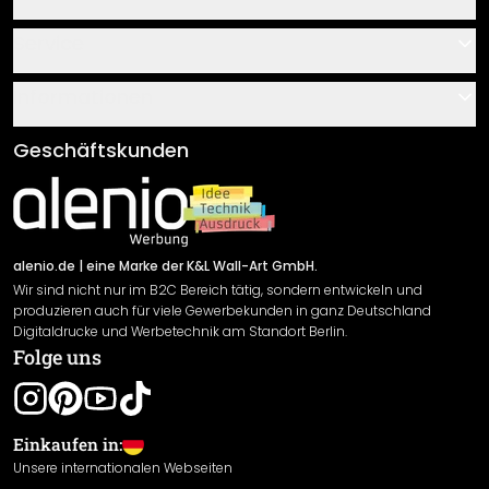
Kontakt
Service
Über uns
Gutscheine
Informationen
Fragen & Antworten
Klebe- und Montageanleitungen
AGB
Geschäftskunden
Material Übersicht
Impressum
Newsletter An-/Abmeldung
Versand & Zahlung
Sendungsverfolgung
Rücksendung
alenio.de
| eine Marke der K&L Wall-Art GmbH.
Wir sind nicht nur im B2C Bereich tätig, sondern entwickeln und
Widerrufsrecht
produzieren auch für viele Gewerbekunden in ganz Deutschland
Datenschutzerklärung
Digitaldrucke und Werbetechnik am Standort Berlin.
Folge uns
Gewährleistung
Leistungserklärung / CE-Zeichen
Cookie Einstellungen
Einkaufen in:
Unsere internationalen Webseiten