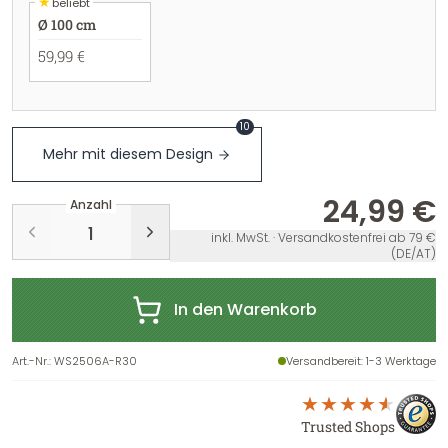
★
beliebt
Ø 100 cm
59,99 €
10
Mehr mit diesem Design
24,99 €
Anzahl
inkl. MwSt. · Versandkostenfrei ab 79 €
(DE/AT)
In den Warenkorb
Art.-Nr.
:
WS2506A-R30
Versandbereit
: 1-3 Werktage
Trusted Shops