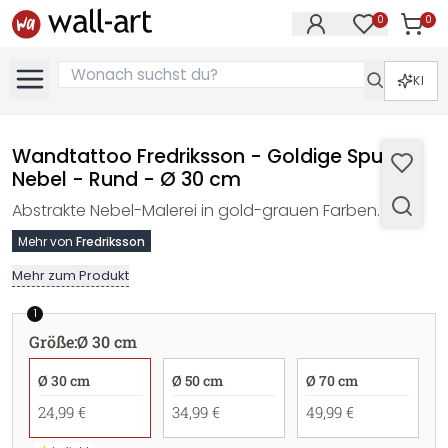
0
0
Artike
Artikel im M
KI
Wandtattoo Fredriksson - Goldige Spur im
Nebel - Rund - Ø 30 cm
Abstrakte Nebel-Malerei in gold-grauen Farben.
Mehr von
Fredriksson
Mehr zum Produkt
1
Größe
:
Ø 30 cm
Ø 30 cm
Ø 50 cm
Ø 70 cm
24,99 €
34,99 €
49,99 €