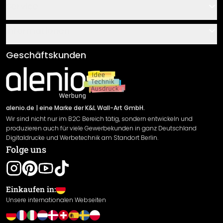
Kontakt
Service
Über uns
Gutscheine
Informationen
Fragen & Antworten
Klebe- und Montageanleitungen
AGB
Geschäftskunden
Material Übersicht
Impressum
Newsletter An-/Abmeldung
Versand & Zahlung
Sendungsverfolgung
Rücksendung
alenio.de
| eine Marke der K&L Wall-Art GmbH.
Wir sind nicht nur im B2C Bereich tätig, sondern entwickeln und
Widerrufsrecht
produzieren auch für viele Gewerbekunden in ganz Deutschland
Datenschutzerklärung
Digitaldrucke und Werbetechnik am Standort Berlin.
Folge uns
Gewährleistung
Leistungserklärung / CE-Zeichen
Cookie Einstellungen
Einkaufen in:
Unsere internationalen Webseiten