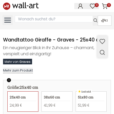
0
0
Artike
Artikel im M
KI
Wandtattoo Giraffe - Graves - 25x40 cm
Ein neugieriger Blick in Ihr Zuhause – charmant,
verspielt und einzigartig!
Mehr von
Graves
Mehr zum Produkt
1
Größe
:
25x40 cm
★
beliebt
25x40 cm
38x60 cm
51x80 cm
24,99 €
41,99 €
51,99 €