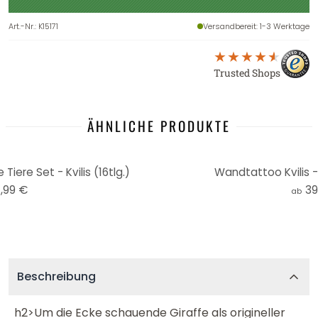
Art.-Nr.
:
K15171
Versandbereit
: 1-3 Werktage
Trusted Shops
ÄHNLICHE PRODUKTE
iere Set - Kvilis (16tlg.)
Wandtattoo Kvilis -
,99 €
39
ab
Beschreibung
h2>Um die Ecke schauende Giraffe als origineller