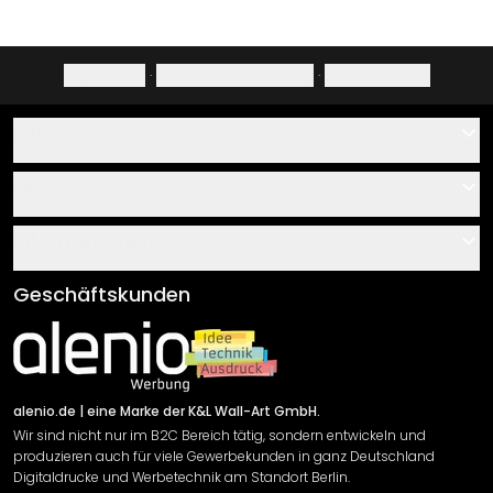
Impressum
·
Datenschutzerklärung
·
Widerrufsrecht
Hilfe
Kontakt
Service
Über uns
Gutscheine
Informationen
Fragen & Antworten
Klebe- und Montageanleitungen
AGB
Geschäftskunden
Material Übersicht
Impressum
Newsletter An-/Abmeldung
Versand & Zahlung
Sendungsverfolgung
Rücksendung
alenio.de
| eine Marke der K&L Wall-Art GmbH.
Wir sind nicht nur im B2C Bereich tätig, sondern entwickeln und
Widerrufsrecht
produzieren auch für viele Gewerbekunden in ganz Deutschland
Datenschutzerklärung
Digitaldrucke und Werbetechnik am Standort Berlin.