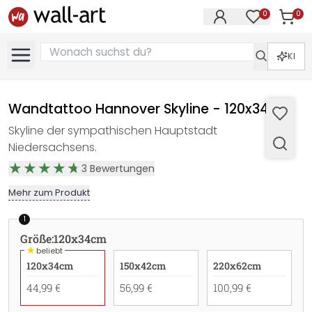
0
0
Artike
Artikel im M
KI
Wandtattoo Hannover Skyline - 120x34cm
Skyline der sympathischen Hauptstadt
Niedersachsens.
3
Bewertungen
Mehr zum Produkt
1
Größe
:
120x34cm
★
beliebt
120x34cm
150x42cm
220x62cm
44,99 €
56,99 €
100,99 €