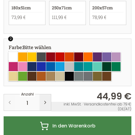
180x51cm
250x71cm
200x57cm
73,99 €
111,99 €
78,99 €
2
Farbe
:
Bitte wählen
weiss
goldgelb
gelb
dunkelgrau
dunkelrot
rot
hellrot
burgundy
pastellorange
violett
lavendel
flieder
pink
hellrosa
dunkelblau
brillantblau
azurblau
hellblau
hellgrau
türkisblau
türkis
mint
dunkelgrün
grün
creme
lindgrün
braun
haselnuss
hellbraun
beige
schwarz
grau
silber
gold
kupfer
44,99 €
Anzahl
inkl. MwSt. · Versandkostenfrei ab 79 €
(DE/AT)
In den Warenkorb