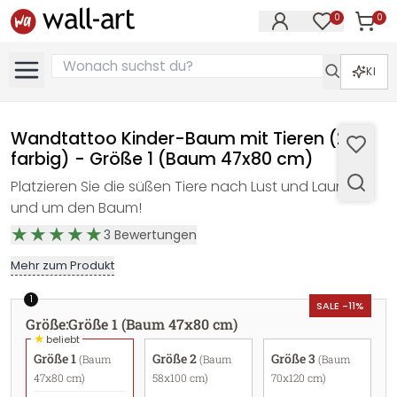
0
0
Artike
Artikel im M
KI
Wandtattoo Kinder-Baum mit Tieren (2-
farbig) - Größe 1 (Baum 47x80 cm)
Platzieren Sie die süßen Tiere nach Lust und Laune im
und um den Baum!
3
Bewertungen
Mehr zum Produkt
1
SALE -11%
Größe
:
Größe 1 (Baum 47x80 cm)
★
beliebt
Größe 1
Größe 2
Größe 3
(Baum
(Baum
(Baum
47x80 cm)
58x100 cm)
70x120 cm)