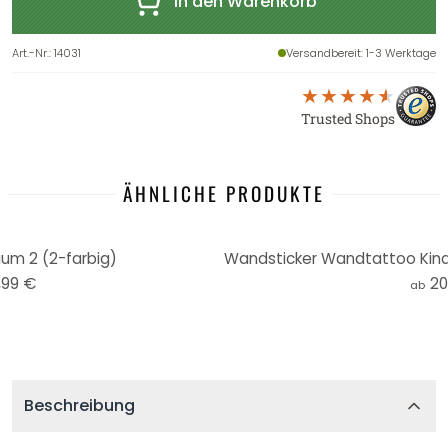
In den Warenkorb
Art.-Nr.
:
14031
Versandbereit
: 1-3 Werktage
Trusted Shops
ÄHNLICHE PRODUKTE
m 2 (2-farbig)
,99 €
20
ab
Beschreibung