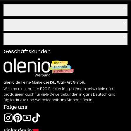
Hilfe
Kontakt
Service
Über uns
Gutscheine
Informationen
Fragen & Antworten
Klebe- und Montageanleitungen
AGB
Geschäftskunden
Material Übersicht
Impressum
Newsletter An-/Abmeldung
Versand & Zahlung
Sendungsverfolgung
Rücksendung
alenio.de
| eine Marke der K&L Wall-Art GmbH.
Wir sind nicht nur im B2C Bereich tätig, sondern entwickeln und
Widerrufsrecht
produzieren auch für viele Gewerbekunden in ganz Deutschland
Datenschutzerklärung
Digitaldrucke und Werbetechnik am Standort Berlin.
Folge uns
Gewährleistung
Leistungserklärung / CE-Zeichen
Cookie Einstellungen
Einkaufen in: