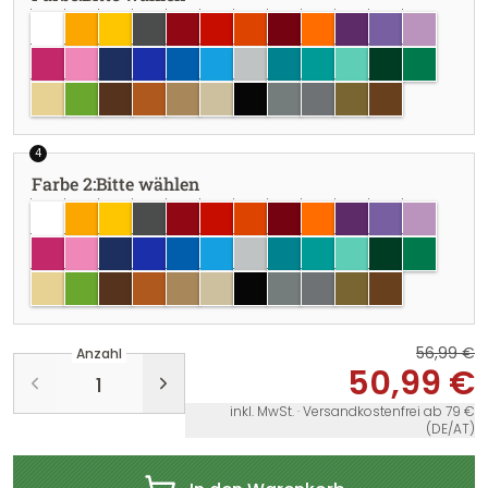
weiss
goldgelb
gelb
dunkelgrau
dunkelrot
rot
hellrot
burgundy
pastellorange
violett
lavendel
flieder
pink
hellrosa
dunkelblau
brillantblau
azurblau
hellblau
hellgrau
türkisblau
türkis
mint
dunkelgrün
grün
creme
lindgrün
braun
haselnuss
hellbraun
beige
schwarz
grau
silber
gold
kupfer
4
Farbe 2
:
Bitte wählen
weiss
goldgelb
gelb
dunkelgrau
dunkelrot
rot
hellrot
burgundy
pastellorange
violett
lavendel
flieder
pink
hellrosa
dunkelblau
brillantblau
azurblau
hellblau
hellgrau
türkisblau
türkis
mint
dunkelgrün
grün
creme
lindgrün
braun
haselnuss
hellbraun
beige
schwarz
grau
silber
gold
kupfer
56,99 €
Anzahl
50,99 €
inkl. MwSt. · Versandkostenfrei ab 79 €
(DE/AT)