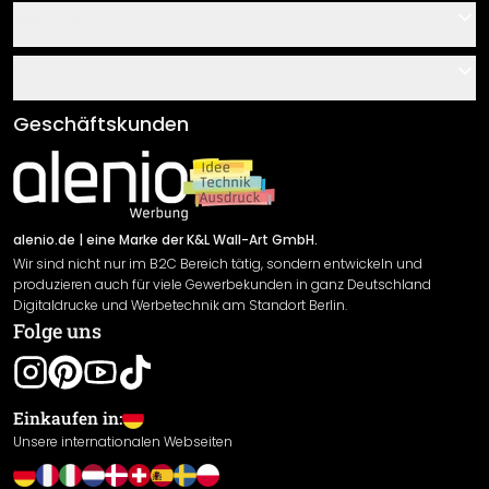
Kontakt
Service
Über uns
Gutscheine
Informationen
Fragen & Antworten
Klebe- und Montageanleitungen
AGB
Geschäftskunden
Material Übersicht
Impressum
Newsletter An-/Abmeldung
Versand & Zahlung
Sendungsverfolgung
Rücksendung
alenio.de
| eine Marke der K&L Wall-Art GmbH.
Wir sind nicht nur im B2C Bereich tätig, sondern entwickeln und
Widerrufsrecht
produzieren auch für viele Gewerbekunden in ganz Deutschland
Datenschutzerklärung
Digitaldrucke und Werbetechnik am Standort Berlin.
Folge uns
Gewährleistung
Leistungserklärung / CE-Zeichen
Cookie Einstellungen
Einkaufen in:
Unsere internationalen Webseiten