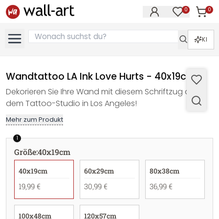
0
0
Artike
Artikel im M
KI
Wandtattoo LA Ink Love Hurts - 40x19cm
Dekorieren Sie Ihre Wand mit diesem Schriftzug aus
dem Tattoo-Studio in Los Angeles!
Mehr zum Produkt
1
Größe
:
40x19cm
40x19cm
60x29cm
80x38cm
19,99 €
30,99 €
36,99 €
100x48cm
120x57cm