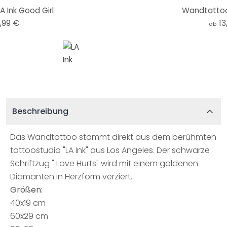
 Ink Good Girl
Wandtattoo 
,99 €
13
ab
Beschreibung
Das Wandtattoo stammt direkt aus dem berühmten
tattoostudio "LA Ink" aus Los Angeles. Der schwarze
Schriftzug " Love Hurts" wird mit einem goldenen
Diamanten in Herzform verziert.
Größen:
40x19 cm
60x29 cm