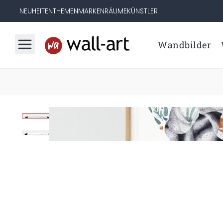
NEUHEITEN
THEMEN
MARKEN
RÄUME
KÜNSTLER
Wandbilder