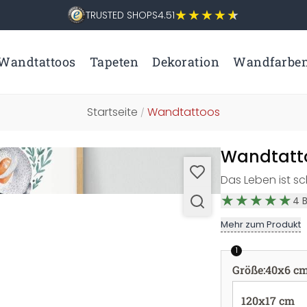
TRUSTED SHOPS
4.51
Wandtattoos
Tapeten
Dekoration
Wandfarbe
Startseite
Wandtattoos
/
Wandtattoo
Das Leben ist s
4
Mehr zum Produkt
1
Größe
:
40x6 c
120x17 cm