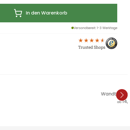
In den Warenkorb
Versandbereit
: 1-3 Werktage
Trusted Shops
Wandtattoo C
14,
ab