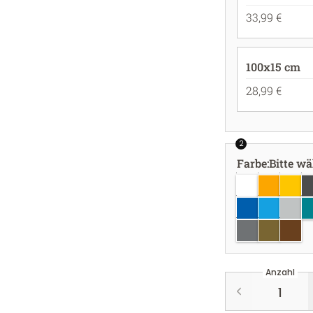
33,99 €
100x15 cm
28,99 €
2
Farbe
:
Bitte w
weiss
goldgelb
gelb
d
azurblau
hellblau
hellgr
tü
silber
gold
kupfe
Anzahl