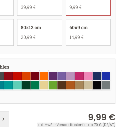
39,99 €
9,99 €
80x12 cm
60x9 cm
20,99 €
14,99 €
ählen
unkelgrau
dunkelrot
rot
hellrot
burgundy
pastellorange
violett
lavendel
flieder
pink
hellrosa
dunkelblau
brillantblau
au
rkisblau
türkis
mint
dunkelgrün
grün
creme
lindgrün
braun
haselnuss
hellbraun
beige
schwarz
grau
r
9,99 €
inkl. MwSt. · Versandkostenfrei ab 79 € (DE/AT)