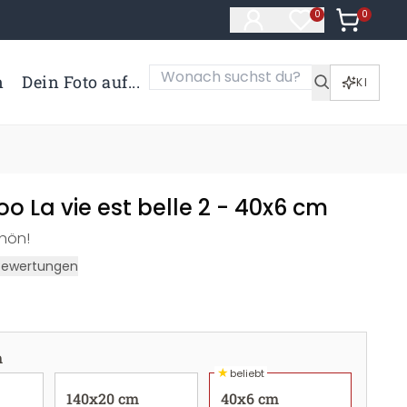
0
Artikel i
0
Artikel im Merk
n
Dein Foto auf...
KI
 La vie est belle 2 - 40x6 cm
chön!
Bewertungen
m
★
beliebt
140x20 cm
40x6 cm