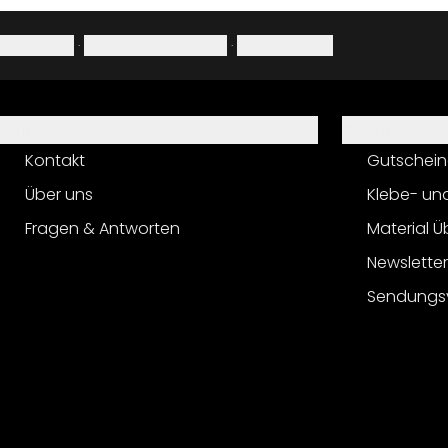
Impressum
·
Datenschutzerklärung
·
Widerrufsrecht
Hilfe
Service
Kontakt
Gutschein
Über uns
Klebe- un
Fragen & Antworten
Material Ü
Newslette
Sendungs