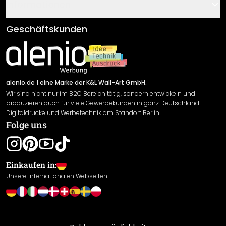
Gutscheine
Informationen
Fragen & Antworten
Klebe- und Montageanleitungen
AGB
Geschäftskunden
Material Übersicht
Impressum
Newsletter An-/Abmeldung
Versand & Zahlung
Sendungsverfolgung
Rücksendung
alenio.de
| eine Marke der K&L Wall-Art GmbH.
Wir sind nicht nur im B2C Bereich tätig, sondern entwickeln und
Widerrufsrecht
produzieren auch für viele Gewerbekunden in ganz Deutschland
Datenschutzerklärung
Digitaldrucke und Werbetechnik am Standort Berlin.
Folge uns
Gewährleistung
Leistungserklärung / CE-Zeichen
Cookie Einstellungen
Einkaufen in:
Unsere internationalen Webseiten