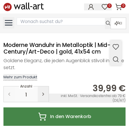
0
0
Artike
Artikel im M
KI
Moderne Wanduhr in Metalloptik | Mid-
Century/Art-Deco | gold, 41x54 cm
Goldene Eleganz, die jeden Augenblick stilvoll in Szene
setzt.
Mehr zum Produkt
39,99 €
Anzahl
inkl. MwSt. · Versandkostenfrei ab 79 €
(DE/AT)
In den Warenkorb