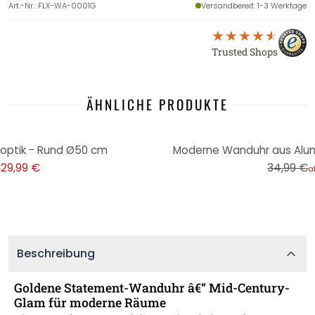
Art.-Nr.
:
FLX-WA-0001G
Versandbereit
: 1-3 Werktage
Trusted Shops
ÄHNLICHE PRODUKTE
-29%
optik - Rund Ø50 cm
Moderne Wanduhr aus Alumi
€
29,99 €
34,99 €
a
Beschreibung
Goldene Statement-Wanduhr â€“ Mid-Century-
Glam für moderne Räume