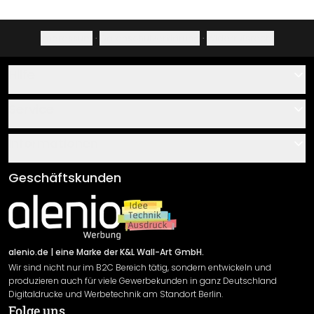
Impressum
·
Datenschutzerklärung
·
Widerrufsrecht
Hilfe
Kontakt
Service
Über uns
Gutscheine
Informationen
Fragen & Antworten
Klebe- und Montageanleitungen
AGB
Geschäftskunden
Material Übersicht
Impressum
Newsletter An-/Abmeldung
Versand & Zahlung
Sendungsverfolgung
Rücksendung
alenio.de
| eine Marke der K&L Wall-Art GmbH.
Wir sind nicht nur im B2C Bereich tätig, sondern entwickeln und
Widerrufsrecht
produzieren auch für viele Gewerbekunden in ganz Deutschland
Datenschutzerklärung
Digitaldrucke und Werbetechnik am Standort Berlin.
Folge uns