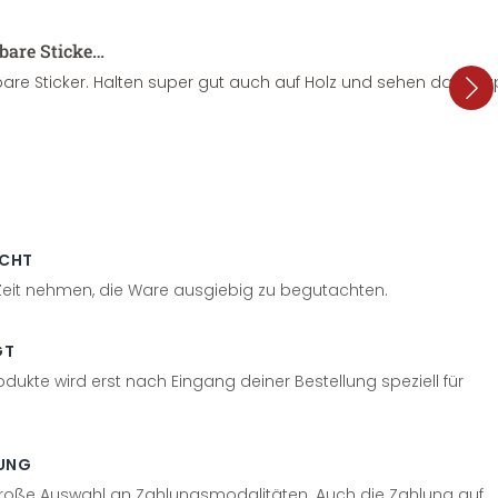
sbare Sticke…
are Sticker. Halten super gut auch auf Holz und sehen dazu su
ECHT
 Zeit nehmen, die Ware ausgiebig zu begutachten.
GT
odukte wird erst nach Eingang deiner Bestellung speziell für
UNG
große Auswahl an Zahlungsmodalitäten. Auch die Zahlung auf