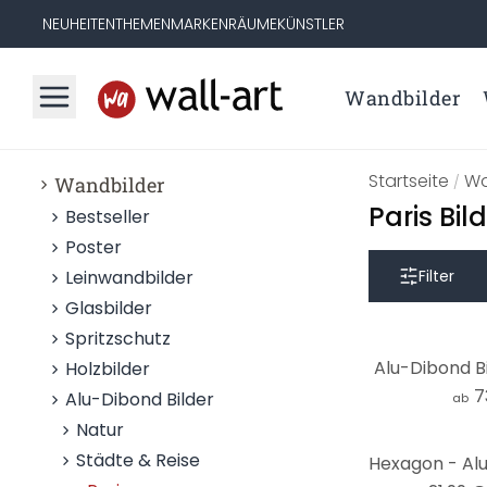
NEUHEITEN
THEMEN
MARKEN
RÄUME
KÜNSTLER
Wandbilder
Startseite
Wa
Wandbilder
/
Paris Bil
Bestseller
Poster
Leinwandbilder
Filter
Glasbilder
Spritzschutz
Alu-Dibond B
Holzbilder
7
Alu-Dibond Bilder
ab
Natur
-45%
Städte & Reise