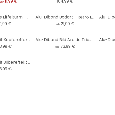
11,99 €
104,99 €
ab
Wandbild Paris Eiffelturm - Alu-Dibond
Alu-Dibond Bodart - Retro Eiffelturm mit Regenbogen - Rund
9,99 €
21,99 €
ab
Alu-Dibond mit Kupfereffekt Stadtplan Paris
Alu-Dibond Bild Arc de Triomphe
3,99 €
73,99 €
ab
Alu-Dibond mit Silbereffekt Stadtplan Paris
3,99 €