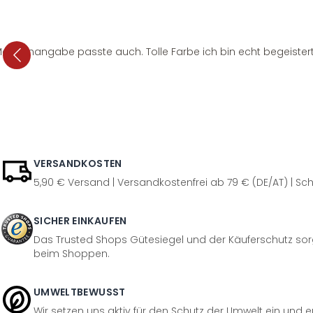
e Mengenangabe passte auch. Tolle Farbe ich bin echt begeistert
VERSANDKOSTEN
5,90 € Versand | Versandkostenfrei ab 79 € (DE/AT) | Sch
SICHER EINKAUFEN
Das Trusted Shops Gütesiegel und der Käuferschutz sorg
beim Shoppen.
UMWELTBEWUSST
Wir setzen uns aktiv für den Schutz der Umwelt ein und 