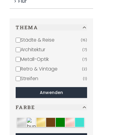
Flur
THEMA
Städte & Reise
(
15
)
Architektur
(
7
)
Metall-Optik
(
7
)
Retro & Vintage
(
2
)
Streifen
(
1
)
Anwenden
FARBE
silber
bunt
gold
sepia
grün
kupfer
türkis