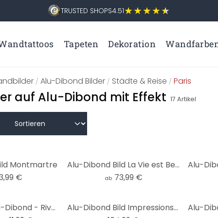
TRUSTED SHOPS
4.51
Wandtattoos
Tapeten
Dekoration
Wandfarbe
ndbilder
Alu-Dibond Bilder
Städte & Reise
Paris
/
/
/
der auf Alu-Dibond mit Effekt
17
Artikel
ild Montmartre
Alu-Dibond Bild La Vie est Belle - rot
3,99 €
73,99 €
ab
Hexagon - Alu-Dibond - Rivers - Paris
Alu-Dibond Bild Impressions of a girly Life - Panorama