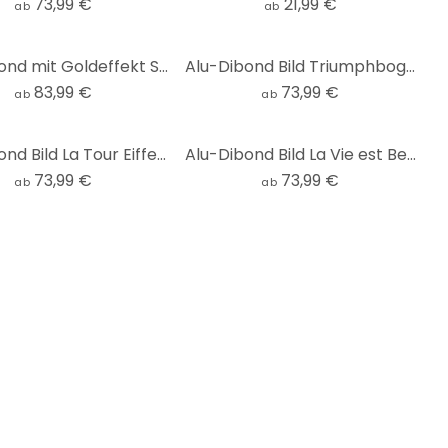
73,99 €
21,99 €
ab
ab
Alu-Dibond mit Goldeffekt Stadtplan Paris
Alu-Dibond Bild Triumphbogen
83,99 €
73,99 €
ab
ab
Alu-Dibond Bild La Tour Eiffel Aquarelle - schwarz/weiß
Alu-Dibond Bild La Vie est Belle - gelb
73,99 €
73,99 €
ab
ab