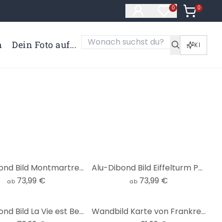
0
Artikel i
0
Artikel im Merk
n
Dein Foto auf...
KI
Alu-Dibond Bild Montmartre - Panorama
Alu-Dibond Bild Eiffelturm Perspektive
73,99 €
73,99 €
ab
ab
Alu-Dibond Bild La Vie est Belle - grün
Wandbild Karte von Frankreich - Rivers - Rund - Alu-Dibond