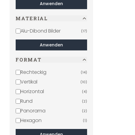
Anwenden
MATERIAL
Alu-Dibond Bilder
(
17
)
Anwenden
FORMAT
Rechteckig
(
14
)
Vertikal
(
10
)
Horizontal
(
4
)
Rund
(
2
)
Panorama
(
2
)
Hexagon
(
1
)
Anwenden