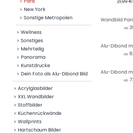
Paris
21,99 €
New York
Sonstige Metropolen
3
ab
Wellness
Sonstiges
Mehrteilig
8
ab
Panorama
Kunstdrucke
Dein Foto als Alu-Dibond Bild
7
ab
Acrylglasbilder
XXL Wandbilder
Stoffbilder
Küchenrückwände
Wallprints
Hartschaum Bilder