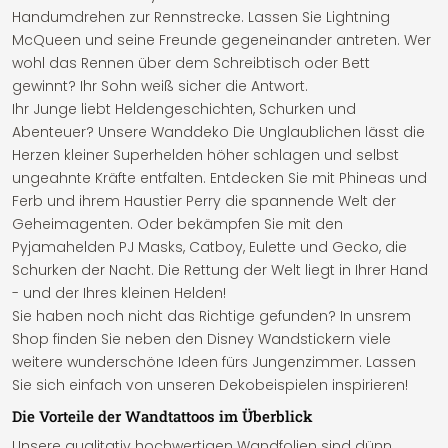
Handumdrehen zur Rennstrecke. Lassen Sie Lightning
McQueen und seine Freunde gegeneinander antreten. Wer
wohl das Rennen über dem Schreibtisch oder Bett
gewinnt? Ihr Sohn weiß sicher die Antwort.
Ihr Junge liebt Heldengeschichten, Schurken und
Abenteuer? Unsere Wanddeko Die Unglaublichen lässt die
Herzen kleiner Superhelden höher schlagen und selbst
ungeahnte Kräfte entfalten. Entdecken Sie mit Phineas und
Ferb und ihrem Haustier Perry die spannende Welt der
Geheimagenten. Oder bekämpfen Sie mit den
Pyjamahelden PJ Masks, Catboy, Eulette und Gecko, die
Schurken der Nacht. Die Rettung der Welt liegt in Ihrer Hand
- und der Ihres kleinen Helden!
Sie haben noch nicht das Richtige gefunden? In unsrem
Shop finden Sie neben den Disney Wandstickern viele
weitere wunderschöne Ideen fürs Jungenzimmer. Lassen
Sie sich einfach von unseren Dekobeispielen inspirieren!
Die Vorteile der Wandtattoos im Überblick
Unsere qualitativ hochwertigen Wandfolien sind dünn,