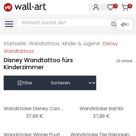
0
0
Artike
Artikel im M
KI
Startseite
Wandtattoos
Kinder & Jugend
Disney
/
/
/
Wandtattoos
Disney Wandtattoo fürs
26
Artikel
Kinderzimmer
Filter
Wandsticker Disney Cars Friends
Wandsticker Bambi
37,99 €
37,99 €
-12%
Wandsticker Winnie Puuh - Outdoor Fun
Wandsticker Die Eiskönigin Schwestern