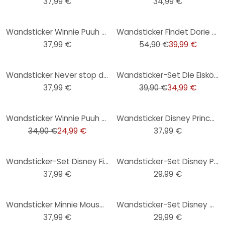
37,99 €
34,99 €
-27%
Wandsticker Winnie Puuh Nature Lovers
Wandsticker Findet Dorie Maxi
37,99 €
54,90 €
39,99 €
-12%
Wandsticker Never stop dreaming - 50x70 cm
Wandsticker-Set Die Eiskönigin 2 - Elsa in wasserfarben
37,99 €
39,90 €
34,99 €
-28%
Wandsticker Winnie Puuh - Live to be 100
Wandsticker Disney Princess Dream - Cinderella
34,90 €
24,99 €
37,99 €
Wandsticker-Set Disney Findet Dorie 12-teilig
Wandsticker-Set Disney Puppy Dog Pals (Welpen Freunde)
37,99 €
29,99 €
Wandsticker Minnie Mouse Scream
Wandsticker-Set Disney Doc McStuffins und Ihre Freunde
37,99 €
29,99 €