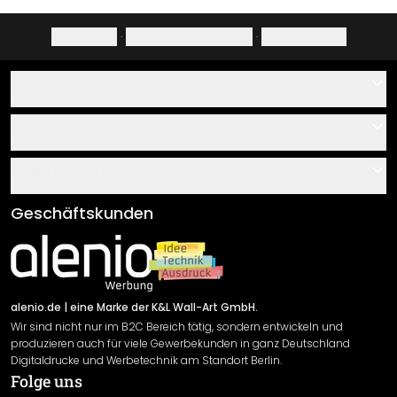
Impressum
·
Datenschutzerklärung
·
Widerrufsrecht
Hilfe
Kontakt
Service
Über uns
Gutscheine
Informationen
Fragen & Antworten
Klebe- und Montageanleitungen
AGB
Geschäftskunden
Material Übersicht
Impressum
Newsletter An-/Abmeldung
Versand & Zahlung
Sendungsverfolgung
Rücksendung
alenio.de
| eine Marke der K&L Wall-Art GmbH.
Wir sind nicht nur im B2C Bereich tätig, sondern entwickeln und
Widerrufsrecht
produzieren auch für viele Gewerbekunden in ganz Deutschland
Datenschutzerklärung
Digitaldrucke und Werbetechnik am Standort Berlin.
Folge uns
Gewährleistung