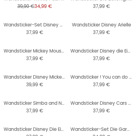
39,90 €
34,99 €
37,99 €
Wandsticker-Set Disney Cars 3 13-teilig
Wandsticker Disney Arielle
37,99 €
37,99 €
Wandsticker Mickey Mouse and Friends
Wandsticker Disney die Eiskönigin - Olaf tanzt
37,99 €
37,99 €
Wandsticker Disney Mickey Mouse - Maxi Sticker
Wandsticker ! You can do it - 50x70 cm
39,99 €
37,99 €
Wandsticker Simba and Nala
Wandsticker Disney Cars Rennstrecke
37,99 €
37,99 €
Wandsticker Disney Die Eiskönigin - Anna & Elsa 15-teilig
Wandsticker-Set Die Garde der Löwen - Kion und seine Freunde 30 tlg.