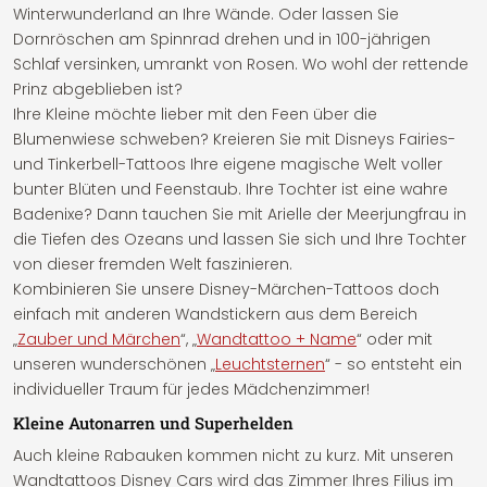
Winterwunderland an Ihre Wände. Oder lassen Sie
Dornröschen am Spinnrad drehen und in 100-jährigen
Schlaf versinken, umrankt von Rosen. Wo wohl der rettende
Prinz abgeblieben ist?
Ihre Kleine möchte lieber mit den Feen über die
Blumenwiese schweben? Kreieren Sie mit Disneys Fairies-
und Tinkerbell-Tattoos Ihre eigene magische Welt voller
bunter Blüten und Feenstaub. Ihre Tochter ist eine wahre
Badenixe? Dann tauchen Sie mit Arielle der Meerjungfrau in
die Tiefen des Ozeans und lassen Sie sich und Ihre Tochter
von dieser fremden Welt faszinieren.
Kombinieren Sie unsere Disney-Märchen-Tattoos doch
einfach mit anderen Wandstickern aus dem Bereich
„
Zauber und Märchen
“, „
Wandtattoo + Name
“ oder mit
unseren wunderschönen „
Leuchtsternen
“ - so entsteht ein
individueller Traum für jedes Mädchenzimmer!
Kleine Autonarren und Superhelden
Auch kleine Rabauken kommen nicht zu kurz. Mit unseren
Wandtattoos Disney Cars wird das Zimmer Ihres Filius im