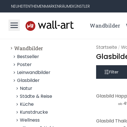
NEUHEITEN
THEMEN
MARKEN
RÄUME
KÜNSTLER
Wandbilder
Startseite
Wa
Wandbilder
/
Glasbild
Bestseller
Poster
Leinwandbilder
Filter
Glasbilder
Natur
Städte & Reise
4
Küche
ab
Kunstdrucke
Wellness