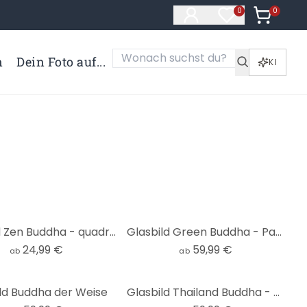
0
Artikel i
0
Artikel im Merk
n
Dein Foto auf...
KI
Glasbild Zen Buddha - quadratisch
Glasbild Green Buddha - Panorama
24,99 €
59,99 €
ab
ab
ld Buddha der Weise
Glasbild Thailand Buddha - Panorama