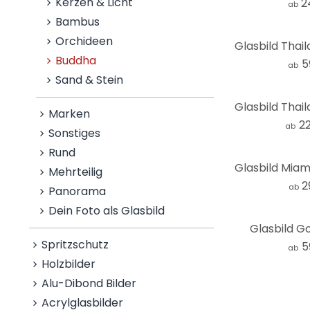
Kerzen & Licht
2
ab
Bambus
Orchideen
Buddha
5
ab
Sand & Stein
Marken
2
ab
Sonstiges
Rund
Mehrteilig
2
ab
Panorama
Dein Foto als Glasbild
Glasbild G
Spritzschutz
5
ab
Holzbilder
Alu-Dibond Bilder
Acrylglasbilder