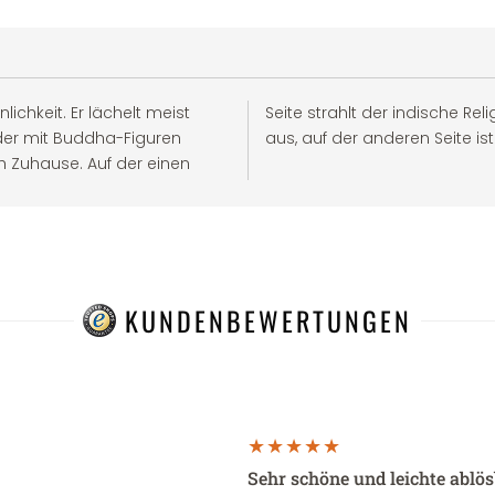
ichkeit. Er lächelt meist
a fernöstliche Atmosphäre
lder mit Buddha-Figuren
aus, auf der anderen Seite is
h Zuhause. Auf der einen
KUNDENBEWERTUNGEN
Sehr schöne und leichte ablö