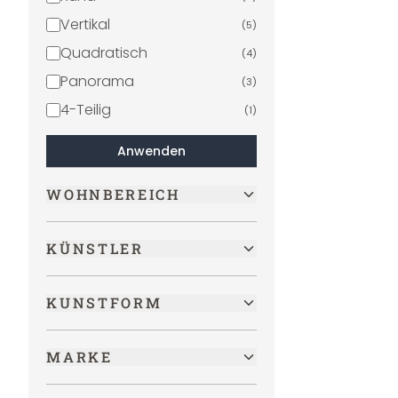
Vertikal
(
5
)
Quadratisch
(
4
)
Panorama
(
3
)
4-Teilig
(
1
)
Anwenden
WOHNBEREICH
KÜNSTLER
KUNSTFORM
MARKE