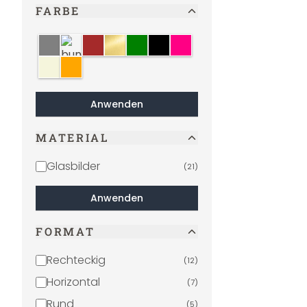
FARBE
grau
bunt
braun
gold
grün
schwarz
pink
beige
orange
Anwenden
MATERIAL
Glasbilder
(
21
)
Anwenden
FORMAT
Rechteckig
(
12
)
Horizontal
(
7
)
Rund
(
5
)