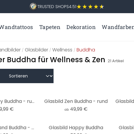
TRUSTED SHOPS
4.51
Wandtattoos
Tapeten
Dekoration
Wandfarbe
ndbilder
Glasbilder
Wellness
Buddha
/
/
/
er Buddha für Wellness & Zen
21
Artikel
Glasbild Happy Buddha - rund
Glasbild Zen Buddha - rund
9,99 €
49,99 €
ab
Glasbild Thailand Buddha - quadratisch
Glasbild Happy Buddha
Glasbi