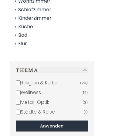
Wohnzimmer
Schlafzimmer
Kinderzimmer
Küche
Bad
Flur
THEMA
Religion & Kultur
(
20
)
Wellness
(
14
)
Metall-Optik
(
2
)
Städte & Reise
(
1
)
Anwenden