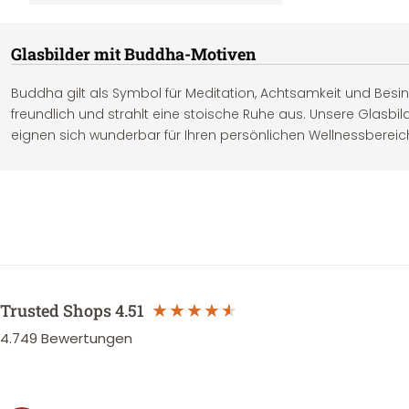
Glasbilder mit Buddha-Motiven
Buddha gilt als Symbol für Meditation, Achtsamkeit und Besinnl
Seite strahlt der indische Religionsstifter Siddhartha Gautam
freundlich und strahlt eine stoische Ruhe aus. Unsere Glasbi
eignen sich wunderbar für Ihren persönlichen Wellnessbereic
Trusted Shops
4.51
4.749
Bewertungen