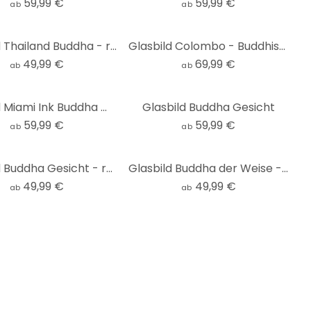
59,99 €
59,99 €
ab
ab
Glasbild Thailand Buddha - rund
Glasbild Colombo - Buddhistischer Tempel Sukhothai
49,99 €
69,99 €
ab
ab
Glasbild Miami Ink Buddha mit Lotus
Glasbild Buddha Gesicht
59,99 €
59,99 €
ab
ab
Glasbild Buddha Gesicht - rund
Glasbild Buddha der Weise - rund
49,99 €
49,99 €
ab
ab