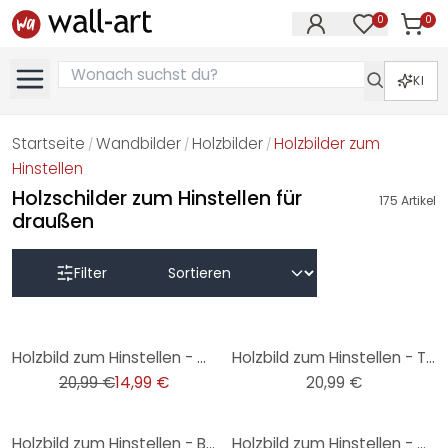
0
0
Artike
Artikel im M
KI
Startseite
Wandbilder
Holzbilder
Holzbilder zum
/
/
/
Hinstellen
Holzschilder zum Hinstellen für
175
Artikel
draußen
Filter
-29%
Holzbild zum Hinstellen - Grammatik - Hakuna Matata - 15x15 cm
Holzbild zum Hinstellen - This is us - 15x15 cm
20,99 €
14,99 €
20,99 €
Holzbild zum Hinstellen - Banksy - Girl with the red balloon - 15x15 cm
Holzbild zum Hinstellen - Die schönsten Zeiten im Leben 02 - 15x15 cm