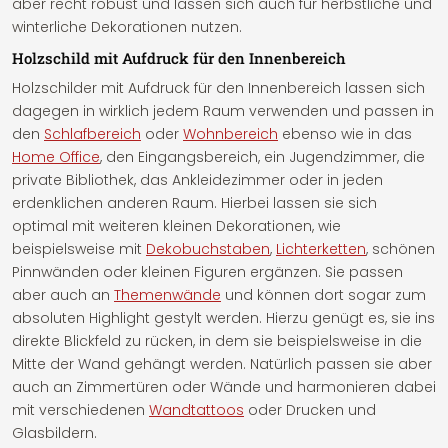
aber recht robust und lassen sich auch für herbstliche und
winterliche Dekorationen nutzen.
Holzschild mit Aufdruck für den Innenbereich
Holzschilder mit Aufdruck für den Innenbereich lassen sich
dagegen in wirklich jedem Raum verwenden und passen in
den
Schlafbereich
oder
Wohnbereich
ebenso wie in das
Home Office
, den Eingangsbereich, ein Jugendzimmer, die
private Bibliothek, das Ankleidezimmer oder in jeden
erdenklichen anderen Raum. Hierbei lassen sie sich
optimal mit weiteren kleinen Dekorationen, wie
beispielsweise mit
Dekobuchstaben
,
Lichterketten
, schönen
Pinnwänden oder kleinen Figuren ergänzen. Sie passen
aber auch an
Themenwände
und können dort sogar zum
absoluten Highlight gestylt werden. Hierzu genügt es, sie ins
direkte Blickfeld zu rücken, in dem sie beispielsweise in die
Mitte der Wand gehängt werden. Natürlich passen sie aber
auch an Zimmertüren oder Wände und harmonieren dabei
mit verschiedenen
Wandtattoos
oder Drucken und
Glasbildern.