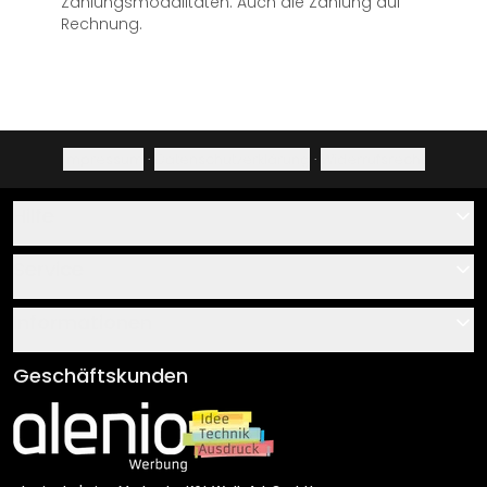
Zahlungsmodalitäten. Auch die Zahlung auf
Rechnung.
Impressum
·
Datenschutzerklärung
·
Widerrufsrecht
Hilfe
Kontakt
Service
Über uns
Gutscheine
Informationen
Fragen & Antworten
Klebe- und Montageanleitungen
AGB
Geschäftskunden
Material Übersicht
Impressum
Newsletter An-/Abmeldung
Versand & Zahlung
Sendungsverfolgung
Rücksendung