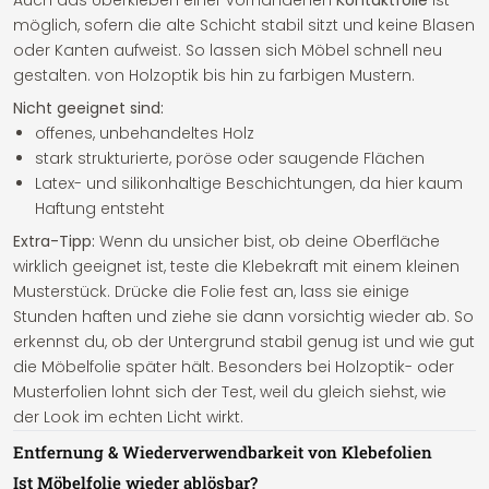
Auch das Überkleben einer vorhandenen
Kontaktfolie
ist
möglich, sofern die alte Schicht stabil sitzt und keine Blasen
oder Kanten aufweist. So lassen sich Möbel schnell neu
gestalten. von Holzoptik bis hin zu farbigen Mustern.
Nicht geeignet sind:
offenes, unbehandeltes Holz
stark strukturierte, poröse oder saugende Flächen
Latex- und silikonhaltige Beschichtungen, da hier kaum
Haftung entsteht
Extra-Tipp:
Wenn du unsicher bist, ob deine Oberfläche
wirklich geeignet ist, teste die Klebekraft mit einem kleinen
Musterstück. Drücke die Folie fest an, lass sie einige
Stunden haften und ziehe sie dann vorsichtig wieder ab. So
erkennst du, ob der Untergrund stabil genug ist und wie gut
die Möbelfolie später hält. Besonders bei Holzoptik- oder
Musterfolien lohnt sich der Test, weil du gleich siehst, wie
der Look im echten Licht wirkt.
Entfernung & Wiederverwendbarkeit von Klebefolien
Ist Möbelfolie wieder ablösbar?