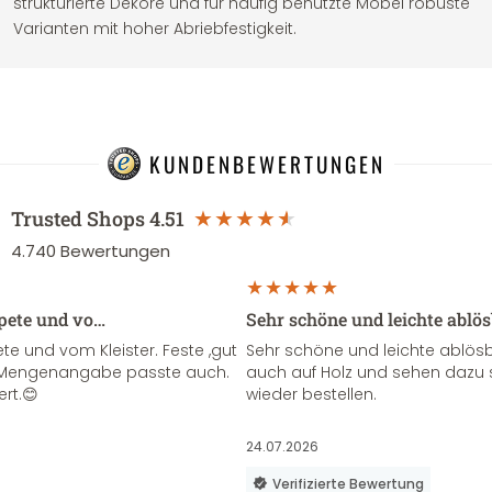
strukturierte Dekore und für häufig benutzte Möbel robuste
Varianten mit hoher Abriebfestigkeit.
KUNDENBEWERTUNGEN
Trusted Shops
4.51
4.740
Bewertungen
apete und vo…
Sehr schöne und leichte ablö
te und vom Kleister. Feste ,gut
Sehr schöne und leichte ablösba
ie Mengenangabe passte auch.
auch auf Holz und sehen dazu 
ert.😊
wieder bestellen.
24.07.2026
Verifizierte Bewertung