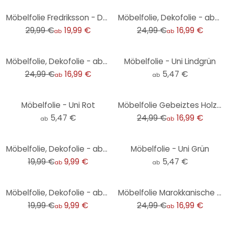
-33%
-32%
Möbelfolie Fredriksson - Dunkelgrüner Smaragd
Möbelfolie, Dekofolie - abwischbar - Blumenvielfalt
29,99 €
19,99 €
24,99 €
16,99 €
ab
ab
-32%
Möbelfolie, Dekofolie - abwischbar - Rote Kacheln
Möbelfolie - Uni Lindgrün
24,99 €
16,99 €
5,47 €
ab
ab
-32%
Möbelfolie - Uni Rot
Möbelfolie Gebeiztes Holz Mint
5,47 €
24,99 €
16,99 €
ab
ab
-50%
Möbelfolie, Dekofolie - abwischbar - Alte Briefe 01
Möbelfolie - Uni Grün
19,99 €
9,99 €
5,47 €
ab
ab
-50%
-32%
Möbelfolie, Dekofolie - abwischbar - Marmor 04
Möbelfolie Marokkanische Kacheln
19,99 €
9,99 €
24,99 €
16,99 €
ab
ab