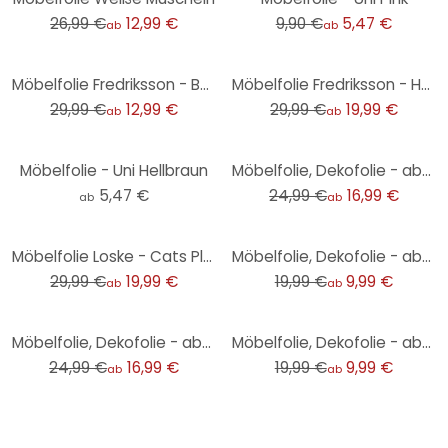
26,99 €
12,99 €
9,90 €
5,47 €
ab
ab
-57%
-33%
Möbelfolie Fredriksson - Bunte Berge
Möbelfolie Fredriksson - Hexagone: Blau und Gold
29,99 €
12,99 €
29,99 €
19,99 €
ab
ab
-32%
Möbelfolie - Uni Hellbraun
Möbelfolie, Dekofolie - abwischbar - Barock Schwarz
5,47 €
24,99 €
16,99 €
ab
ab
-33%
-50%
Möbelfolie Loske - Cats Playground
Möbelfolie, Dekofolie - abwischbar - Marmor 06
29,99 €
19,99 €
19,99 €
9,99 €
ab
ab
-32%
-50%
Möbelfolie, Dekofolie - abwischbar - Kunterbunter Frühling
Möbelfolie, Dekofolie - abwischbar - Translucent Orange
24,99 €
16,99 €
19,99 €
9,99 €
ab
ab