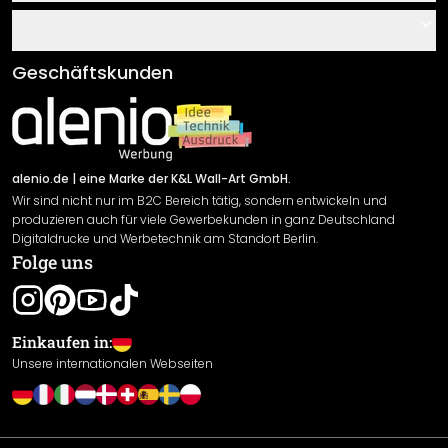
Über uns
Gutscheine
Informationen
Fragen & Antworten
Klebe- und Montageanleitungen
AGB
Geschäftskunden
Material Übersicht
Impressum
Newsletter An-/Abmeldung
Versand & Zahlung
Sendungsverfolgung
Rücksendung
alenio.de
| eine Marke der K&L Wall-Art GmbH.
Wir sind nicht nur im B2C Bereich tätig, sondern entwickeln und
Widerrufsrecht
produzieren auch für viele Gewerbekunden in ganz Deutschland
Datenschutzerklärung
Digitaldrucke und Werbetechnik am Standort Berlin.
Folge uns
Gewährleistung
Leistungserklärung / CE-Zeichen
Cookie Einstellungen
Einkaufen in:
Unsere internationalen Webseiten