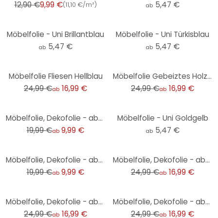
12,90 €
9,99 €
5,47 €
(
11,10 €/m²
)
ab
Möbelfolie - Uni Brillantblau
Möbelfolie - Uni Türkisblau
5,47 €
5,47 €
ab
ab
-32%
-32%
Möbelfolie Fliesen Hellblau
Möbelfolie Gebeiztes Holz Blau
24,99 €
16,99 €
24,99 €
16,99 €
ab
ab
-50%
Möbelfolie, Dekofolie - abwischbar - Blaues Mosaik
Möbelfolie - Uni Goldgelb
19,99 €
9,99 €
5,47 €
ab
ab
-50%
-32%
Möbelfolie, Dekofolie - abwischbar - Marmor 08
Möbelfolie, Dekofolie - abwischbar - Rosa Rosen02
19,99 €
9,99 €
24,99 €
16,99 €
ab
ab
-32%
-32%
Möbelfolie, Dekofolie - abwischbar - Fußball
Möbelfolie, Dekofolie - abwischbar - Kreisel
24,99 €
16,99 €
24,99 €
16,99 €
ab
ab