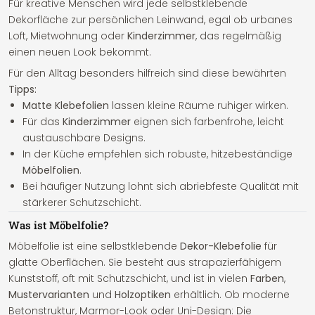
Für kreative Menschen wird jede selbstklebende
Dekorfläche zur persönlichen Leinwand, egal ob urbanes
Loft, Mietwohnung oder
Kinderzimmer
, das regelmäßig
einen neuen Look bekommt.
Für den Alltag besonders hilfreich sind diese bewährten
Tipps:
Matte Klebefolien
lassen kleine Räume ruhiger wirken.
Für das
Kinderzimmer
eignen sich farbenfrohe, leicht
austauschbare Designs.
In der Küche empfehlen sich robuste, hitzebeständige
Möbelfolien
.
Bei häufiger Nutzung lohnt sich abriebfeste Qualität mit
stärkerer Schutzschicht.
Was ist Möbelfolie?
Möbelfolie ist eine selbstklebende
Dekor-Klebefolie
für
glatte Oberflächen. Sie besteht aus strapazierfähigem
Kunststoff, oft mit Schutzschicht, und ist in vielen
Farben
,
Mustervarianten
und
Holzoptiken
erhältlich. Ob moderne
Betonstruktur, Marmor-Look oder Uni-Design: Die