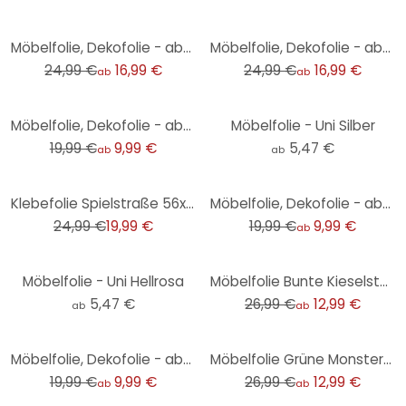
-32%
-32%
Möbelfolie, Dekofolie - abwischbar - Rosen und Schmetterlinge
Möbelfolie, Dekofolie - abwischbar - Floral Gelb
24,99 €
16,99 €
24,99 €
16,99 €
ab
ab
-50%
Möbelfolie, Dekofolie - abwischbar - Marmor 09
Möbelfolie - Uni Silber
19,99 €
9,99 €
5,47 €
ab
ab
-20%
-50%
Klebefolie Spielstraße 56x56 cm
Möbelfolie, Dekofolie - abwischbar - Blütenpracht 02
24,99 €
19,99 €
19,99 €
9,99 €
ab
-52%
Möbelfolie - Uni Hellrosa
Möbelfolie Bunte Kieselsteine am Strand
5,47 €
26,99 €
12,99 €
ab
ab
-50%
-52%
Möbelfolie, Dekofolie - abwischbar - Marmor 05
Möbelfolie Grüne Monsterablätter
19,99 €
9,99 €
26,99 €
12,99 €
ab
ab