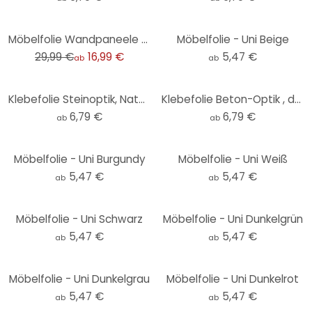
-43%
Möbelfolie Wandpaneele Holzoptik - erweiterbar
Möbelfolie - Uni Beige
29,99 €
16,99 €
5,47 €
ab
ab
Klebefolie Steinoptik, Natur Schiefer - Möbelfolie, Küchenrückwand, Badfolie, Fliesenaufkleber
Klebefolie Beton-Optik , dunkelgrau - Möbelfolie, Küchenrückwand, Badfolie, Fliesenaufkleber
6,79 €
6,79 €
ab
ab
Möbelfolie - Uni Burgundy
Möbelfolie - Uni Weiß
5,47 €
5,47 €
ab
ab
Möbelfolie - Uni Schwarz
Möbelfolie - Uni Dunkelgrün
5,47 €
5,47 €
ab
ab
Möbelfolie - Uni Dunkelgrau
Möbelfolie - Uni Dunkelrot
5,47 €
5,47 €
ab
ab