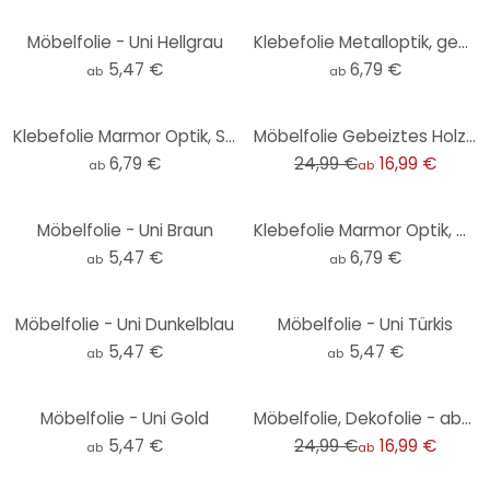
Möbelfolie - Uni Hellgrau
Klebefolie Metalloptik, gebürstet Gold - Möbelfolie, Küchenrückwand, Badfolie, Fliesenaufkleber
5,47 €
6,79 €
ab
ab
-32%
Klebefolie Marmor Optik, Schwarz-Weiß - Möbelfolie, Küchenrückwand, Badfolie, Fliesenaufkleber
Möbelfolie Gebeiztes Holz Natur
6,79 €
24,99 €
16,99 €
ab
ab
Möbelfolie - Uni Braun
Klebefolie Marmor Optik, weiß-grau - Möbelfolie, Küchenrückwand, Badfolie, Fliesenaufkleber
5,47 €
6,79 €
ab
ab
Möbelfolie - Uni Dunkelblau
Möbelfolie - Uni Türkis
5,47 €
5,47 €
ab
ab
-32%
Möbelfolie - Uni Gold
Möbelfolie, Dekofolie - abwischbar - Retro
5,47 €
24,99 €
16,99 €
ab
ab