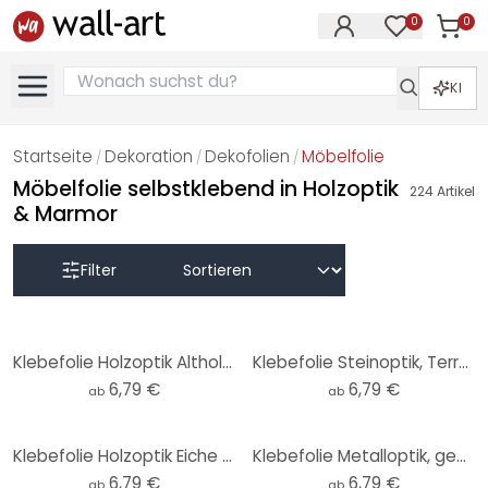
0
0
Artike
Artikel im M
KI
Startseite
Dekoration
Dekofolien
Möbelfolie
/
/
/
Möbelfolie selbstklebend in Holzoptik
224
Artikel
& Marmor
Filter
Klebefolie Holzoptik Altholz Eiche hell - Möbelfolie, Küchenrückwand, Badfolie, Fliesenaufkleber
Klebefolie Steinoptik, Terrazzo hell - Möbelfolie, Küchenrückwand, Badfolie, Fliesenaufkleber
6,79 €
6,79 €
ab
ab
Klebefolie Holzoptik Eiche dunkel - Möbelfolie, Küchenrückwand, Badfolie, Fliesenaufkleber
Klebefolie Metalloptik, gebürstet Anthrazit - Möbelfolie, Küchenrückwand, Badfolie, Fliesenaufkleber
6,79 €
6,79 €
ab
ab