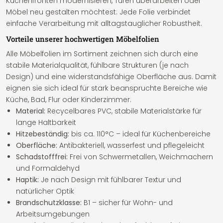
Küchenfronten modernisieren, Türen überarbeiten oder
Möbel neu gestalten möchtest: Jede Folie verbindet
einfache Verarbeitung mit alltagstauglicher Robustheit.
Vorteile unserer hochwertigen Möbelfolien
Alle Möbelfolien im Sortiment zeichnen sich durch eine
stabile Materialqualität, fühlbare Strukturen (je nach
Design) und eine widerstandsfähige Oberfläche aus. Damit
eignen sie sich ideal für stark beanspruchte Bereiche wie
Küche, Bad, Flur oder Kinderzimmer.
Material:
Recycelbares PVC, stabile Materialstärke für
lange Haltbarkeit
Hitzebeständig:
bis ca. 110°C – ideal für Küchenbereiche
Oberfläche:
Antibakteriell, wasserfest und pflegeleicht
Schadstofffrei:
Frei von Schwermetallen, Weichmachern
und Formaldehyd
Haptik:
Je nach Design mit fühlbarer Textur und
natürlicher Optik
Brandschutzklasse:
B1 – sicher für Wohn- und
Arbeitsumgebungen