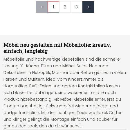
1
2
3
Möbel neu gestalten mit Möbelfolie: kreativ,
einfach, langlebig
Möbelfolie
und hochwertige
Klebefolien
sind die schnelle
Lösung für
Küche
, Türen und
Möbel
. Selbstklebende
Dekorfolien
in
Holzoptik
, Marmor oder Beton gibt es in vielen
Farben
und
Mustern
, ideal vom
Kinderzimmer
bis
Homeoffice.
PVC-Folien
und andere
Kontaktfolien
lassen
sich blasenfrei anbringen, sind wasserfest und je nach
Produkt hitzebeständig. Mit
Möbel Klebefolie
erneuerst du
Fronten nachhaltig, rückstandsfrei wieder ablösbar und
budgetfreundlich. Mit den richtigen
Tools
wie Rakel, Cutter
und Klinger gelingt die Montage einfach und sauber für
genau den Look, den du dir wünschst.