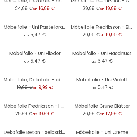
Möbelfolie, Dekofolie - abwischbar - Waben
Möbelfolie Fredriksson - Goldene Geometrie
24,99 €
16,99 €
29,99 €
19,99 €
ab
ab
-33%
Möbelfolie - Uni Pastellorange
Möbelfolie Fredriksson - Blau-grüner Edelstein
5,47 €
29,99 €
19,99 €
ab
ab
Möbelfolie - Uni Flieder
Möbelfolie - Uni Haselnuss
5,47 €
5,47 €
ab
ab
-50%
Möbelfolie, Dekofolie - abwischbar - Wooden Texture
Möbelfolie - Uni Violett
19,99 €
9,99 €
5,47 €
ab
ab
-33%
-52%
Möbelfolie Fredriksson - Hexagone: Gold und Kupfer
Möbelfolie Grüne Blätter
29,99 €
19,99 €
26,99 €
12,99 €
ab
ab
-23%
Dekofolie Beton - selbstklebend
Möbelfolie - Uni Creme