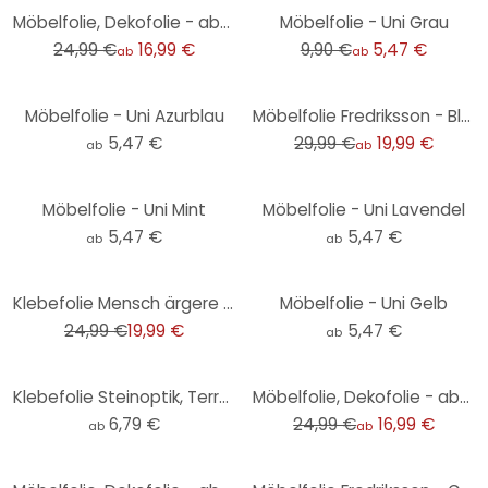
-32%
-45%
Möbelfolie, Dekofolie - abwischbar - Terrazzo
Möbelfolie - Uni Grau
24,99 €
16,99 €
9,90 €
5,47 €
ab
ab
-33%
Möbelfolie - Uni Azurblau
Möbelfolie Fredriksson - Blaue Geometrie
5,47 €
29,99 €
19,99 €
ab
ab
Möbelfolie - Uni Mint
Möbelfolie - Uni Lavendel
5,47 €
5,47 €
ab
ab
-20%
Klebefolie Mensch ärgere dich nicht 4er Original 56x56 cm
Möbelfolie - Uni Gelb
24,99 €
19,99 €
5,47 €
ab
-32%
Klebefolie Steinoptik, Terrazzo dunkel - Möbelfolie, Küchenrückwand, Badfolie, Fliesenaufkleber
Möbelfolie, Dekofolie - abwischbar - Barock Ocker
6,79 €
24,99 €
16,99 €
ab
ab
-32%
-33%