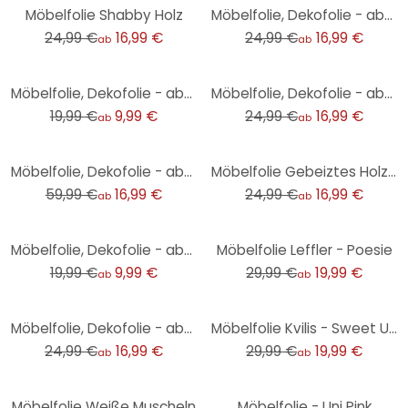
-32%
-32%
Möbelfolie Shabby Holz
Möbelfolie, Dekofolie - abwischbar - Gänseblümchen
24,99 €
16,99 €
24,99 €
16,99 €
ab
ab
-50%
-32%
Möbelfolie, Dekofolie - abwischbar - Marmor 03
Möbelfolie, Dekofolie - abwischbar - Tropfen Tribal
19,99 €
9,99 €
24,99 €
16,99 €
ab
ab
-72%
-32%
Möbelfolie, Dekofolie - abwischbar - Farbverlauf Grün
Möbelfolie Gebeiztes Holz Rosa
59,99 €
16,99 €
24,99 €
16,99 €
ab
ab
-50%
-33%
Möbelfolie, Dekofolie - abwischbar - Grünes Mosaik
Möbelfolie Leffler - Poesie
19,99 €
9,99 €
29,99 €
19,99 €
ab
ab
-32%
-33%
Möbelfolie, Dekofolie - abwischbar - Muster 01
Möbelfolie Kvilis - Sweet Unicorns - Eistüten
24,99 €
16,99 €
29,99 €
19,99 €
ab
ab
-52%
-45%
Möbelfolie Weiße Muscheln
Möbelfolie - Uni Pink