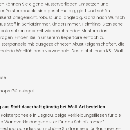
tten können Sie eigene Mustervorlieben umsetzen und
rer Polsterpaneele sind geschmeidig, glatt und schön
erst pflegeleicht, robust und langlebig. Ganz nach Wunsch
s Stoff in Schlafzimmer, Kinderzimmer, Heimkino, Sitznische
zente setzen oder mit wiederkehrenden Mustern das
gen. Finden Sie in unserem Repertoire einfach zu
lsterpaneele mit ausgezeichneten Akustikeigenschaften, die
imelnde Wohlfühloase verwandeln. Das bietet Ihnen K&L Wall
ise
 Shops Gütesiegel
us Stoff dauerhaft günstig bei Wall Art bestellen
o Polsterpaneele in Eisgrau, beige Verkleidungsfliesen für die
e Wandverkleidungspolster für das Schlafzimmer?
nlineshop paradiesisch schöne Stoffpaneele für Raumwelten