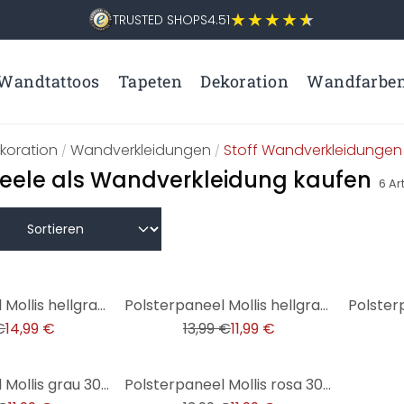
TRUSTED SHOPS
4.51
Wandtattoos
Tapeten
Dekoration
Wandfarbe
koration
Wandverkleidungen
Stoff Wandverkleidungen
/
/
eele als Wandverkleidung kaufen
6
Art
-14%
-14%
Polsterpaneel Mollis hellgrau 90x15 cm
Polsterpaneel Mollis hellgrau 30x30 cm
€
14,99 €
13,99 €
11,99 €
-14%
Polsterpaneel Mollis grau 30x30 cm
Polsterpaneel Mollis rosa 30x30 cm