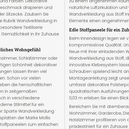
 und Farben. Dekorative
zu einem angenehmen Raumkli
Geschmack drapieren und
natürliche Luftzirkulation und
r Sitzecke. Zaubern Sie
Wandverkleidung aus Stoff in
e Rubrik Wandverkleidung in
Elemente einen angenehmen 
besondere Textilserie
Edle Stoffpaneele für ein Z
 Gemütlichkeit in ihr Zuhause
Beim Innendesign legen wir von
kompromisslose Qualität. Uns
agliches Wohngefühl
Neue mit ihrer einladenden W
hnzimmer, Schlafzimmer oder
Wandverkleidung aus Stoff, die
rtigen Schönheit dekorativer
innovative Klebesystem lasse
ngen lassen Ihnen viel
Schrauben spielend leicht an
en. Schon vor vielen
Montageanleitung zeigt unser 
eben die herrschaftlichen
umfasst dekorative Polsterp
gen in zeitgemäßen
quadratischen Ausführungen
sch in verschiedene
0,03 m erleben Sie einen Blic
erne Stilmittel für ein
Bereichern Sie mit atembera
er Sparte Wandverkleidung
Wohnzimmer, Garderobe, Diel
splatten der Marke Mollis
Hotelzimmer profitieren von 
n Stoffpaneelen zum einfachen
prädestiniert für ein Zuhaus