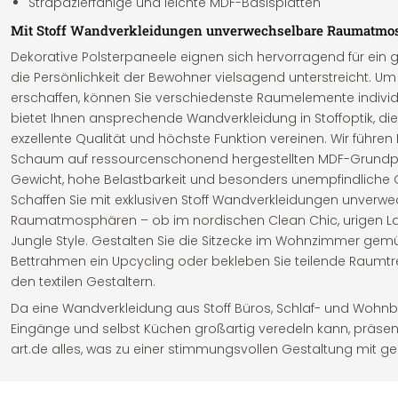
Strapazierfähige und leichte MDF-Basisplatten
Mit Stoff Wandverkleidungen unverwechselbare Raumatmo
Dekorative Polsterpaneele eignen sich hervorragend für ein
die Persönlichkeit der Bewohner vielsagend unterstreicht. Um 
erschaffen, können Sie verschiedenste Raumelemente individu
bietet Ihnen ansprechende Wandverkleidung in Stoffoptik, die
exzellente Qualität und höchste Funktion vereinen. Wir führe
Schaum auf ressourcenschonend hergestellten MDF-Grundplat
Gewicht, hohe Belastbarkeit und besonders unempfindliche 
Schaffen Sie mit exklusiven Stoff Wandverkleidungen unverw
Raumatmosphären – ob im nordischen Clean Chic, urigen La
Jungle Style. Gestalten Sie die Sitzecke im Wohnzimmer gemü
Bettrahmen ein Upcycling oder bekleben Sie teilende Raumtr
den textilen Gestaltern.
Da eine Wandverkleidung aus Stoff Büros, Schlaf- und Wohnb
Eingänge und selbst Küchen großartig veredeln kann, präsenti
art.de alles, was zu einer stimmungsvollen Gestaltung mit g