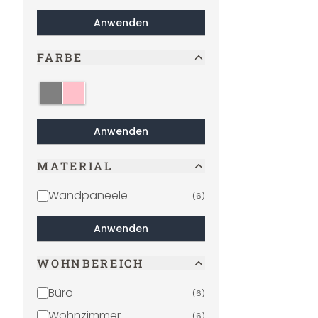
Anwenden
FARBE
grau
rosa
Anwenden
MATERIAL
Wandpaneele
(
6
)
Anwenden
WOHNBEREICH
Büro
(
6
)
Wohnzimmer
(
6
)