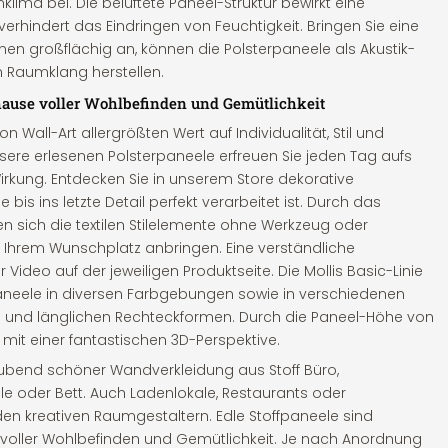
ma bei. Die belüftete Paneel-Struktur bewirkt eine
 verhindert das Eindringen von Feuchtigkeit. Bringen Sie eine
nen großflächig an, können die Polsterpaneele als Akustik-
Raumklang herstellen.
uhause voller Wohlbefinden und Gemütlichkeit
 Wall-Art allergrößten Wert auf Individualität, Stil und
ere erlesenen Polsterpaneele erfreuen Sie jeden Tag aufs
irkung. Entdecken Sie in unserem Store dekorative
 bis ins letzte Detail perfekt verarbeitet ist. Durch das
n sich die textilen Stilelemente ohne Werkzeug oder
 Ihrem Wunschplatz anbringen. Eine verständliche
Video auf der jeweiligen Produktseite. Die Mollis Basic-Linie
aneele in diversen Farbgebungen sowie in verschiedenen
 und länglichen Rechteckformen. Durch die Paneel-Höhe von
k mit einer fantastischen 3D-Perspektive.
ubend schöner Wandverkleidung aus Stoff Büro,
e oder Bett. Auch Ladenlokale, Restaurants oder
den kreativen Raumgestaltern. Edle Stoffpaneele sind
e voller Wohlbefinden und Gemütlichkeit. Je nach Anordnung