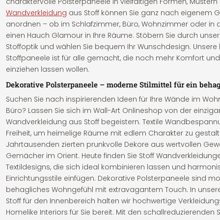
charaktervolle Polsterpaneele in vielfältigen Formen, Mustern
Wandverkleidung
aus Stoff können Sie ganz nach eigenem 
anordnen – ob im Schlafzimmer, Büro, Wohnzimmer oder in de
einen Hauch Glamour in Ihre Räume. Stöbern Sie durch unser
Stoffoptik und wählen Sie bequem Ihr Wunschdesign. Unsere 
Stoffpaneele ist für alle gemacht, die noch mehr Komfort und
einziehen lassen wollen.
Dekorative Polsterpaneele – moderne Stilmittel für ein beh
Suchen Sie nach inspirierenden Ideen für Ihre Wände im Wo
Büro? Lassen Sie sich im Wall-Art Onlineshop von der einziga
Wandverkleidung aus Stoff begeistern. Textile Wandbespannu
Freiheit, um heimelige Räume mit edlem Charakter zu gestalt
Jahrtausenden zierten prunkvolle Dekore aus wertvollen Gew
Gemächer im Orient. Heute finden Sie Stoff Wandverkleidun
Textildesigns, die sich ideal kombinieren lassen und harmoni
Einrichtungsstile einfügen. Dekorative Polsterpaneele sind mod
behagliches Wohngefühl mit extravagantem Touch. In unser
Stoff für den Innenbereich halten wir hochwertige Verkleidung
Homelike Interiors für Sie bereit. Mit den schallreduzierende