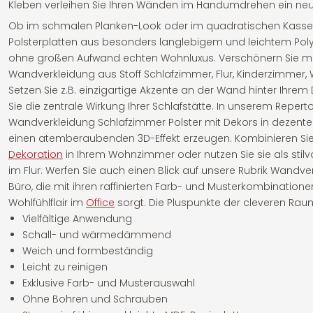
Kleben verleihen Sie Ihren Wänden im Handumdrehen ein neu
Ob im schmalen Planken-Look oder im quadratischen Kassett
Polsterplatten aus besonders langlebigem und leichtem Po
ohne großen Aufwand echten Wohnluxus. Verschönern Sie mi
Wandverkleidung aus Stoff Schlafzimmer, Flur, Kinderzimmer,
Setzen Sie z.B. einzigartige Akzente an der Wand hinter Ihre
Sie die zentrale Wirkung Ihrer Schlafstätte. In unserem Reper
Wandverkleidung Schlafzimmer Polster mit Dekors in dezente
einen atemberaubenden 3D-Effekt erzeugen. Kombinieren Sie 
Dekoration
in Ihrem Wohnzimmer oder nutzen Sie sie als stil
im Flur. Werfen Sie auch einen Blick auf unsere Rubrik Wandve
Büro, die mit ihren raffinierten Farb- und Musterkombinatione
Wohlfühlflair im
Office
sorgt. Die Pluspunkte der cleveren Raum
Vielfältige Anwendung
Schall- und wärmedämmend
Weich und formbeständig
Leicht zu reinigen
Exklusive Farb- und Musterauswahl
Ohne Bohren und Schrauben