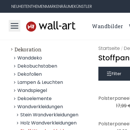
NEUHEITEN
THEMEN
MARKEN
RÄUME
KÜNSTLER
Wandbilder
Startseite
De
Dekoration
/
Stoffpan
Wanddeko
Dekobuchstaben
Dekofolien
Filter
Lampen & Leuchten
Wandspiegel
-17%
Dekoelemente
17,99 
Wandverkleidungen
Stein Wandverkleidungen
-14%
Holz Wandverkleidungen