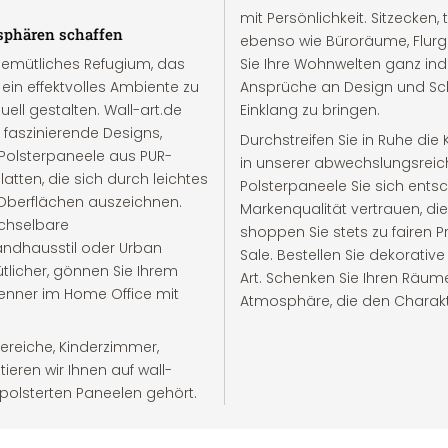
mit Persönlichkeit. Sitzecke
sphären schaffen
ebenso wie Büroräume, Flurg
 gemütliches Refugium, das
Sie Ihre Wohnwelten ganz indi
ein effektvolles Ambiente zu
Ansprüche an Design und Schö
ell gestalten. Wall-art.de
Einklang zu bringen.
 faszinierende Designs,
Durchstreifen Sie in Ruhe die
n Polsterpaneele aus PUR-
in unserer abwechslungsreich
ten, die sich durch leichtes
Polsterpaneele Sie sich entsc
Oberflächen auszeichnen.
Markenqualität vertrauen, di
echselbare
shoppen Sie stets zu fairen P
ndhausstil oder Urban
Sale. Bestellen Sie dekorativ
tlicher, gönnen Sie Ihrem
Art. Schenken Sie Ihren Räu
enner im Home Office mit
Atmosphäre, die den Charakter
ereiche, Kinderzimmer,
eren wir Ihnen auf wall-
epolsterten Paneelen gehört.