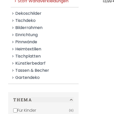
Stoff Wandverkleidungen
13,99
Dekoschilder
Tischdeko
Bilderrahmen
Einrichtung
Pinnwände
Heimtextilien
Tischplatten
Künstlerbedarf
Tassen & Becher
Gartendeko
THEMA
Für Kinder
(
6
)