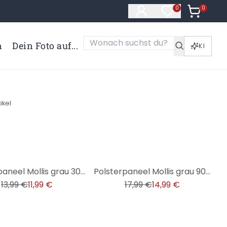
0
Artikel i
0
Artikel im Merk
n
Dein Foto auf...
KI
ikel
-17%
Polsterpaneel Mollis grau 30x30 cm
Polsterpaneel Mollis grau 90x15 cm
13,99 €
11,99 €
17,99 €
14,99 €