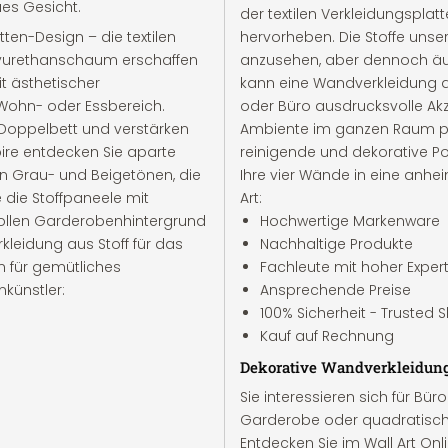
es Gesicht.
der textilen Verkleidungspla
en-Design – die textilen
hervorheben. Die Stoffe unse
lyurethanschaum erschaffen
anzusehen, aber dennoch äuß
t ästhetischer
kann eine Wandverkleidung au
 Wohn- oder Essbereich.
oder Büro ausdrucksvolle Ak
m Doppelbett und verstärken
Ambiente im ganzen Raum prä
toire entdecken Sie aparte
reinigende und dekorative Po
n Grau- und Beigetönen, die
Ihre vier Wände in eine anhe
die Stoffpaneele mit
Art:
vollen Garderobenhintergrund
Hochwertige Markenware
rkleidung aus Stoff für das
Nachhaltige Produkte
n für gemütliches
Fachleute mit hoher Expert
künstler:
Ansprechende Preise
100% Sicherheit - Trusted
Kauf auf Rechnung
Dekorative Wandverkleidung a
Sie interessieren sich für Bür
Garderobe oder quadratisch
Entdecken Sie im Wall Art O