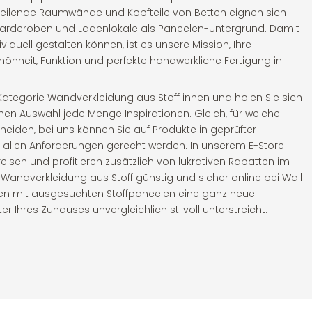
n, teilende Raumwände und Kopfteile von Betten eignen sich
arderoben und Ladenlokale als Paneelen-Untergrund. Damit
viduell gestalten können, ist es unsere Mission, Ihre
nheit, Funktion und perfekte handwerkliche Fertigung in
 Kategorie Wandverkleidung aus Stoff innen und holen Sie sich
en Auswahl jede Menge Inspirationen. Gleich, für welche
heiden, bei uns können Sie auf Produkte in geprüfter
e allen Anforderungen gerecht werden. In unserem E-Store
reisen und profitieren zusätzlich von lukrativen Rabatten im
e Wandverkleidung aus Stoff günstig und sicher online bei Wall
men mit ausgesuchten Stoffpaneelen eine ganz neue
 Ihres Zuhauses unvergleichlich stilvoll unterstreicht.