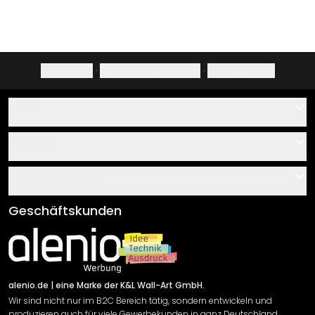
Impressum
·
Datenschutzerklärung
·
Widerrufsrecht
Hilfe
Kontakt
Service
Über uns
Gutscheine
Informationen
Fragen & Antworten
Klebe- und Montageanleitungen
AGB
Geschäftskunden
Material Übersicht
Impressum
Newsletter An-/Abmeldung
Versand & Zahlung
Sendungsverfolgung
Rücksendung
alenio.de
| eine Marke der K&L Wall-Art GmbH.
Wir sind nicht nur im B2C Bereich tätig, sondern entwickeln und
Widerrufsrecht
produzieren auch für viele Gewerbekunden in ganz Deutschland