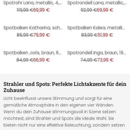
Spotrohr Lana, metallic, 4, 17 x 79 cm, Glas Strahler
Spotrondell Lana, metallic, 4, 14,5 x 30,5 cm, Glas Strahler
119,99 €
69,99 €
92,99 €
69,99 €
-7%
-38%
Spotbalken Katharina, schwarz, 16 x 40 cm, Innenleuchte
Spotbalken Kalea, metallic, 10,5 x 22 cm, Metall Deckenspots, dimmbar
85,99 €
79,99 €
83,99 €
51,99 €
-21%
-1%
Spotbalken Joris, braun, 60 x 15,3 cm, Metall Spotbalken
Spotrondell Inga, braun, 19 x 35 cm, Metall Industrielle Deckenleuchte
84,99 €
66,99 €
74,99 €
73,99 €
Strahler und Spots: Perfekte Lichtakzente für dein
Zuhause
Licht beeinflusst unsere Stimmung und sorgt für eine
gemütliche Atmosphäre in den eigenen vier Wänden.
Wenn du dein Zuhause stimmungsvoll in Szene setzen
möchtest, sind Strahler und Spots die ideale Wahl. Sie
bieten nicht nur eine effektive Beleuchtung, sondern setzen