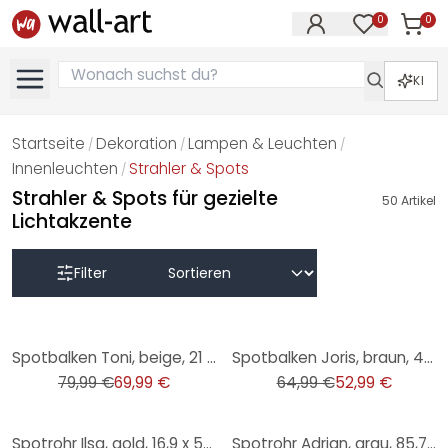
0
0
Artike
Artikel im M
KI
Startseite
Dekoration
Lampen & Leuchten
/
/
/
Innenleuchten
Strahler & Spots
/
Strahler & Spots für gezielte
50
Artikel
Lichtakzente
Filter
-13%
-18%
Spotbalken Toni, beige, 21 x 31 cm, Rattan Innenleuchte
Spotbalken Joris, braun, 42 x 15,3 cm, Metall Spotbalken
79,99 €
69,99 €
64,99 €
52,99 €
-14%
-20%
Spotrohr Ilsa, gold, 16,9 x 50,3 cm, Metall Lampe
Spotrohr Adrian, grau, 85,7 x 21,9 cm, Metall Deckenleuchte