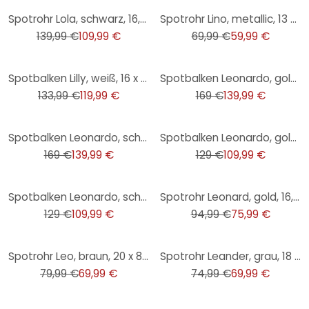
-21%
-14%
Spotrohr Lola, schwarz, 16,5 x 84 cm, Metall Strahler
Spotrohr Lino, metallic, 13 x 71 cm, Metall Strahler
139,99 €
109,99 €
69,99 €
59,99 €
-10%
-17%
Spotbalken Lilly, weiß, 16 x 70 cm, Innenleuchte
Spotbalken Leonardo, gold, 12,1 x 22 cm, Metall, goldene deckenstrahler
133,99 €
119,99 €
169 €
139,99 €
-17%
-15%
Spotbalken Leonardo, schwarz, 12,1 x 22 cm, Metall Deckenstrahler
Spotbalken Leonardo, gold, 12,1 x 53 cm, Metall Deckenstrahler
169 €
139,99 €
129 €
109,99 €
-15%
-20%
Spotbalken Leonardo, schwarz, 12,1 x 53 cm, Metall Dreifacher Deckenstrahler
Spotrohr Leonard, gold, 16,8 x 76,5 cm, Metall Strahler
129 €
109,99 €
94,99 €
75,99 €
-13%
-7%
Spotrohr Leo, braun, 20 x 8,4 cm, Metall Deckenspots, dimmbar
Spotrohr Leander, grau, 18 x 86 cm, Glas Lampe
79,99 €
69,99 €
74,99 €
69,99 €
-42%
-25%