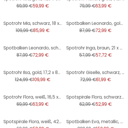
69,99 €
59,99 €
79,99 €
63,99 €
-22%
-17%
Spotrohr Mia, schwarz, 18 x 76 cm, Metall Innenleuchte
Spotbalken Leonardo, gold, 12,1 x 31 cm, Metall Spotleuchte
109,99 €
85,99 €
87,99 €
72,99 €
-17%
-0%
Spotbalken Leonardo, schwarz, 12,1 x 31 cm, Metall Spotleuchte
Spotrohr Inga, braun, 21 x 33 cm, Metall Industrielle Deckenleuchte
87,99 €
72,99 €
57,99 €
57,72 €
-12%
-15%
Spotrohr Ilsa, gold, 17,2 x 87,1 cm, Metall Innenleuchte
Spotrohr Giselle, schwarz, 76,5 x 16,5 cm, Kork Deckenspots, dimmbar
124,99 €
109,99 €
72,99 €
61,99 €
-9%
-16%
Spotrohr Flora, weiß, 16,5 x 74,5 cm, Metall Strahler
Spotspirale Flora, schwarz, 16,5 x 42 cm, Metall Strahler
69,99 €
63,99 €
62,99 €
52,99 €
-16%
-30%
Spotspirale Flora, weiß, 42 x 16,5 cm, Metall Strahler
Spotbalken Eva, metallic, 78 x 28 cm, Holz Innenleuchte