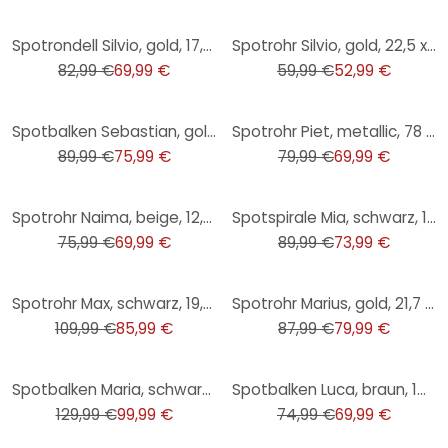
-16%
-12%
Spotrondell Silvio, gold, 17,5 x 37 cm, Metall Industrielle Deckenleuchte
Spotrohr Silvio, gold, 22,5 x 38,5 cm, Metall Lampe
82,99 €
69,99 €
59,99 €
52,99 €
-16%
-13%
Spotbalken Sebastian, gold, 17,5 x 57,5 cm, Holz Lampe
Spotrohr Piet, metallic, 78 x 16 cm, Glas Strahler
89,99 €
75,99 €
79,99 €
69,99 €
-8%
-18%
Spotrohr Naima, beige, 12,5 x 75 cm, Metall Deckenspots, dimmbar
Spotspirale Mia, schwarz, 18 x 51 cm, Metall Innenleuchte
75,99 €
69,99 €
89,99 €
73,99 €
-22%
-9%
Spotrohr Max, schwarz, 19,5 x 89 cm, Glas Strahler
Spotrohr Marius, gold, 21,7 x 69 cm, Metall Innenleuchte
109,99 €
85,99 €
87,99 €
79,99 €
-23%
-7%
Spotbalken Maria, schwarz, 24 x 40 cm, Holz Strahler
Spotbalken Luca, braun, 14,5 x 40,5 cm, Bambus Lampe
129,99 €
99,99 €
74,99 €
69,99 €