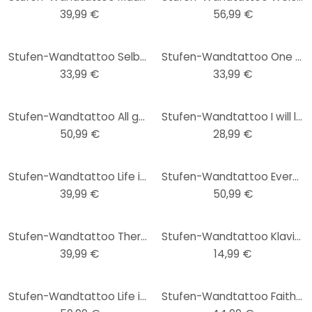
39,99 €
56,99 €
Stufen-Wandtattoo Selbst der längste Weg...
Stufen-Wandtattoo One Step...
33,99 €
33,99 €
Stufen-Wandtattoo All good things...
Stufen-Wandtattoo I will love you...
50,99 €
28,99 €
Stufen-Wandtattoo Life is like a Stairway...
Stufen-Wandtattoo Every Journey...
39,99 €
50,99 €
Stufen-Wandtattoo There is no elevator...
Stufen-Wandtattoo Klaviertasten (2er Set)
39,99 €
14,99 €
Stufen-Wandtattoo Life is a Journey...
Stufen-Wandtattoo Faith is taking...