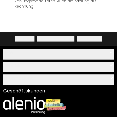
Zahlungsmodalitäten. Auch die Zahlung auf
Rechnung.
Impressum
·
Datenschutzerklärung
·
Widerrufsrecht
Hilfe
Kontakt
Service
Über uns
Gutscheine
Informationen
Fragen & Antworten
Klebe- und Montageanleitungen
AGB
Geschäftskunden
Material Übersicht
Impressum
Newsletter An-/Abmeldung
Versand & Zahlung
Sendungsverfolgung
Rücksendung