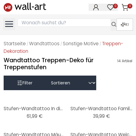
0
0
Artike
Artikel im M
KI
Startseite
Wandtattoos
Sonstige Motive
Treppen-
/
/
/
Dekoration
Wandtattoo Treppen-Deko für
14
Artikel
Treppenstufen
Filter
Stufen-Wandtattoo In diesem Haus...
Stufen-Wandtattoo Family Rules
61,99 €
39,99 €
Stufen-Wandtattoo Mäuschen
Stufen-Wandtattoo Welcome