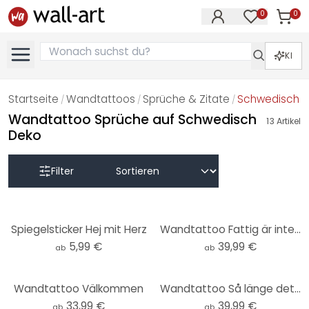
0
0
Artike
Artikel im M
KI
Startseite
Wandtattoos
Sprüche & Zitate
Schwedisch
/
/
/
Wandtattoo Sprüche auf Schwedisch
13
Artikel
Deko
Filter
Spiegelsticker Hej mit Herz
Wandtattoo Fattig är inte den som har lite...
5,99 €
39,99 €
ab
ab
Wandtattoo Välkommen
Wandtattoo Så länge det finns liv finns det hopp
33,99 €
39,99 €
ab
ab