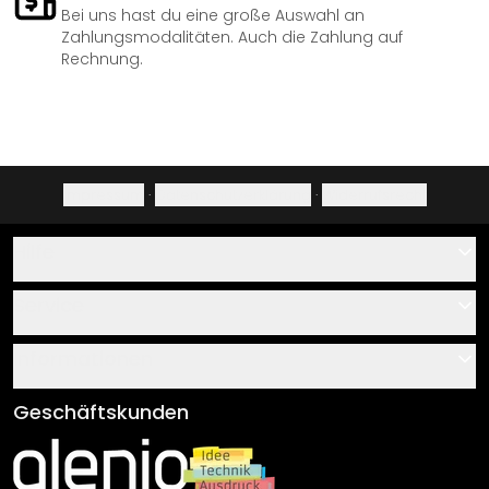
Bei uns hast du eine große Auswahl an
Zahlungsmodalitäten. Auch die Zahlung auf
Rechnung.
Impressum
·
Datenschutzerklärung
·
Widerrufsrecht
Hilfe
Kontakt
Service
Über uns
Gutscheine
Informationen
Fragen & Antworten
Klebe- und Montageanleitungen
AGB
Geschäftskunden
Material Übersicht
Impressum
Newsletter An-/Abmeldung
Versand & Zahlung