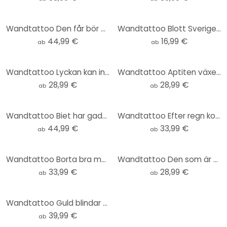
Wandtattoo Den får bör medvind som bida gitter
Wandtattoo Blott Sverige svenska krusbär har
44,99 €
16,99 €
ab
ab
Wandtattoo Lyckan kan inte köpas för pengar
Wandtattoo Aptiten växer medan man äter
28,99 €
28,99 €
ab
ab
Wandtattoo Biet har gadd men också honung
Wandtattoo Efter regn kommer solsken
44,99 €
33,99 €
ab
ab
Wandtattoo Borta bra men hemma bäst
Wandtattoo Den som är allestädes är ingenstädes
33,99 €
28,99 €
ab
ab
Wandtattoo Guld blindar många...
39,99 €
ab