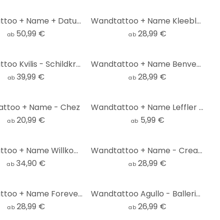
Wandtattoo + Name + Datum Ja
Wandtattoo + Name Kleeblatt
50,99 €
28,99 €
ab
ab
Wandtattoo Kvilis - Schildkröte mit Federn + Name
Wandtattoo + Name Benvenuti a casa
39,99 €
28,99 €
ab
ab
ttoo + Name - Chez
Wandtattoo + Name Leffler - Alphabet
20,99 €
5,99 €
ab
ab
Wandtattoo + Name Willkommen bei Familie inkl. 3 Haken
Wandtattoo + Name - Created by
34,90 €
28,99 €
ab
ab
Wandtattoo + Name Forever in Love
Wandtattoo Agullo - Ballerina + Name
28,99 €
26,99 €
ab
ab