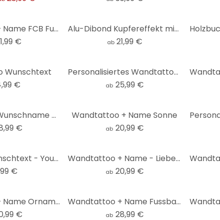
Wandtattoo + Name FCB Fußballer 02
Alu-Dibond Kupfereffekt mit Wunschmotiv
1,99 €
21,99 €
ab
o Wunschtext
Personalisiertes Wandtattoo Graffiti mit Wunschtext - Street Art
,99 €
25,99 €
ab
Wandtattoo Wunschname + Regenbogen klassisch mit Sternchen
Wandtattoo + Name Sonne
8,99 €
20,99 €
ab
Holzbild + Wunschtext - You will be forever my Always - 40x41,5 cm
Wandtattoo + Name - Liebespaar
,99 €
20,99 €
ab
Wandtattoo + Name Ornament
Wandtattoo + Name Fussballspielerin schiesst
0,99 €
28,99 €
ab