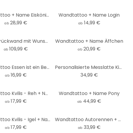
Wandtattoo + Name Eiskönigin
Wandtattoo + Name Login
28,99 €
14,99 €
ab
ab
Küchenrückwand mit Wunschmotiv
Wandtattoo + Name Äffchen
109,99 €
20,99 €
ab
ab
Wandtattoo Essen ist ein Bedürfnis... 2
Personalisierte Messlatte Kinder - Kvilis - Dinosaurier - 30x120 cm
16,99 €
34,99 €
ab
Wandtattoo Kvilis - Reh + Name
Wandtattoo + Name Pony
17,99 €
44,99 €
ab
ab
Wandtattoo Kvilis - Igel + Name
Wandtattoo Autorennen + Name
17,99 €
33,99 €
ab
ab