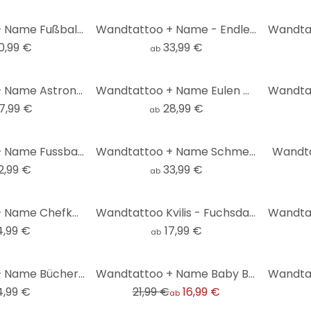
Wandtattoo + Name Fußballtrikot
Wandtattoo + Name - Endless Love
0,99 €
33,99 €
ab
Wandtattoo + Name Astronaut + Leuchtsterne
Wandtattoo + Name Eulen Hochzeit
7,99 €
28,99 €
ab
Wandtattoo + Name Fussballspielerin
Wandtattoo + Name Schmetterlinge
Wandta
2,99 €
33,99 €
ab
Wandtattoo + Name Chefköchin
Wandtattoo Kvilis - Fuchsdame + Name
4,99 €
17,99 €
ab
-23%
Wandtattoo + Name Büchereule
Wandtattoo + Name Baby Blau
4,99 €
21,99 €
16,99 €
ab