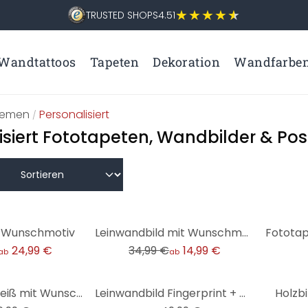
TRUSTED SHOPS
4.51
Wandtattoos
Tapeten
Dekoration
Wandfarbe
hemen
Personalisiert
/
isiert Fototapeten, Wandbilder & Pos
-57%
t Wunschmotiv
Leinwandbild mit Wunschmotiv
24,99 €
34,99 €
14,99 €
ab
ab
Alu-Dibond Weiß mit Wunschmotiv
Leinwandbild Fingerprint + Wunschtext - Wunschbaum
Holzb