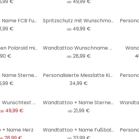
6,99 €
49,99 €
ab
Wandtattoo + Name FCB Fußballer 01
Spritzschutz mit Wunschmotiv
1,99 €
49,99 €
ab
-5%
XXL Fotorahmen Polaroid mit Wunschtext Gravur
Wandtattoo Wunschname + Regenbogen Pastell rosé mint mit Herzchen
Wand
,90 €
28,99 €
4
ab
Wandtattoo + Name Sterneküche
Personalisierte Messlatte Kinder - Kvilis - Weltraum hell - 30x120 cm
6,99 €
34,99 €
Spritzschutz + Wunschtext Shabby Küche
Wandtattoo + Name Sterne + Leuchtsterne
49,99 €
21,99 €
ab
ab
 + Name Herz
Wandtattoo + Name Fußballspieler
28,99 €
33,99 €
ab
ab