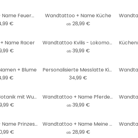
Wandtattoo + Name Feuerwehrmann
Wandtattoo + Name Küche
4,99 €
28,99 €
ab
 + Name Racer
Wandtattoo Kvilis - Lokomotive + Name
9,99 €
39,99 €
ab
Namen + Blume
Personalisierte Messlatte Kinder - Kvilis - Flugzeug - 30x120 cm
4,99 €
34,99 €
Spritzschutz Botanik mit Wunschtext - Transparent
Wandtattoo + Name Pferdekopf
9,99 €
39,99 €
ab
Wandtattoo + Name Prinzessin
Wandtattoo + Name Meine ersten Jahre... mit Platzfür Fotos
0,99 €
28,99 €
ab