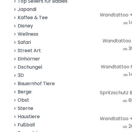
Top Sellers für Babies
Japandi
Kaffee & Tee
1
ab
Disney
Wellness
Wandtattoo
Safari
3
ab
Street Art
Einhörner
Wandtattoo 
Dschungel
1
3D
ab
Bauernhof Tiere
Berge
Obst
6
ab
Sterne
Haustiere
Fußball
2
ab