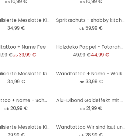
16,99 €
16,99 €
ab
ab
Personalisierte Messlatte Kinder - Kvilis - Heißluftballons - 30x120 cm
Spritzschutz - shabby kitchen mit Wunschtext!
34,99 €
59,99 €
ab
-10%
tattoo + Name Fee
Holzdeko Pappel - Fotorahmen Polaroid mit Wunschtext Gravur
1,99 €
39,99 €
49,99 €
44,99 €
ab
Personalisierte Messlatte Kinder - Kvilis - Regenbogen - 30x120 cm
Wandtattoo + Name - Walk of Fame
34,99 €
33,99 €
ab
Wandtattoo + Name - Schmetterlinge 2
Alu-Dibond Goldeffekt mit Wunschmotiv
20,99 €
21,99 €
ab
ab
Personalisierte Messlatte Kinder - Pandabären - 30x120 cm
Wandtattoo Wir sind laut und leise + Wunschname
29,99 €
28,99 €
ab