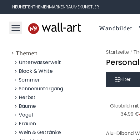
NEUHEITEN
THEMEN
MARKEN
RÄUME
KÜNSTLER
Wandbilder
Startseite
T
Themen
/
Personal
Unterwasserwelt
Black & White
Sommer
Filter
Sonnenuntergang
Herbst
-29%
Glasbild mi
Bäume
34,99 €
Vögel
Frauen
Wein & Getränke