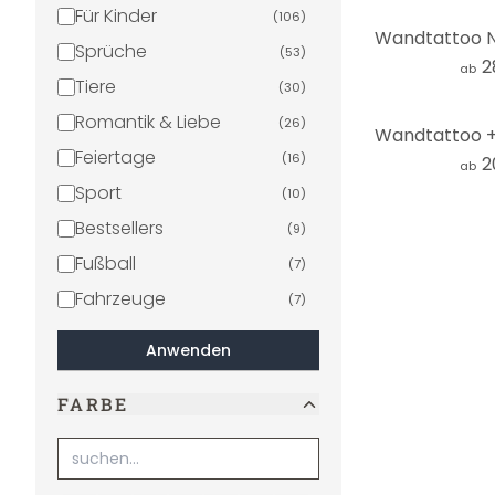
Für Kinder
(
106
)
Sprüche
(
53
)
2
ab
Tiere
(
30
)
Romantik & Liebe
(
26
)
Feiertage
(
16
)
2
ab
Sport
(
10
)
Bestsellers
(
9
)
Fußball
(
7
)
Fahrzeuge
(
7
)
Essen & Trinken
(
7
)
Anwenden
Weltraum & Sterne
(
6
)
FARBE
Mode & Beauty
(
4
)
Shabby
(
3
)
Natur
(
2
)