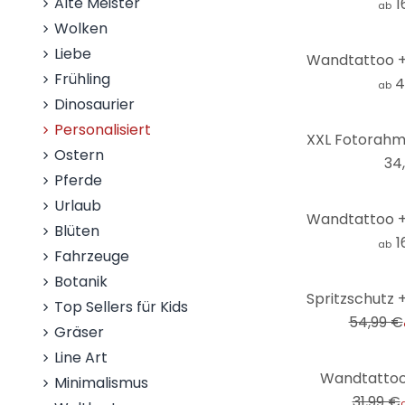
Alte Meister
1
ab
Wolken
Liebe
Frühling
4
ab
Dinosaurier
Personalisiert
Ostern
34
Pferde
Urlaub
Blüten
1
ab
Fahrzeuge
Botanik
-9%
Top Sellers für Kids
54,99 €
Gräser
Line Art
-9%
Wandtattoo
Minimalismus
31,99 €