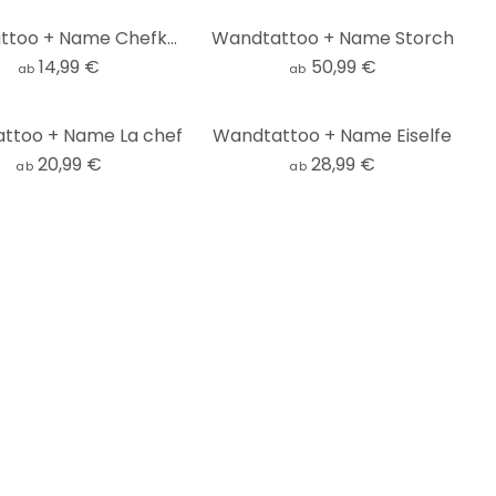
Wandtattoo + Name Chefkoch
Wandtattoo + Name Storch
14,99 €
50,99 €
ab
ab
ttoo + Name La chef
Wandtattoo + Name Eiselfe
20,99 €
28,99 €
ab
ab