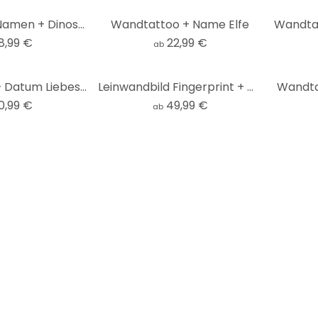
Wandtattoo Namen + Dinosaurus 01
Wandtattoo + Name Elfe
8,99 €
22,99 €
ab
Wandtattoo + Datum Liebes Barcode
Leinwandbild Fingerprint + Wunschtext - Fliegende Romantik
Wandta
0,99 €
49,99 €
ab