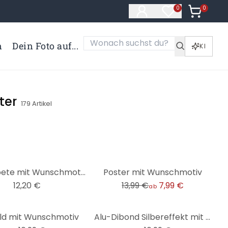
0
Artikel i
0
Artikel im Merk
n
Dein Foto auf...
KI
ter
179
Artikel
-43%
Fototapete mit Wunschmotiv
Poster mit Wunschmotiv
12,20 €
13,99 €
7,99 €
ab
ild mit Wunschmotiv
Alu-Dibond Silbereffekt mit Wunschmotiv