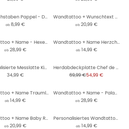
Holzbuchstaben Pappel - Dekobuchstaben Kids
Wandtattoo + Wunschtext Fans
8,99 €
20,99 €
ab
ab
Wandtattoo + Name - Hexenküche
Wandtattoo + Name Herzchen
28,99 €
14,99 €
ab
ab
-21%
Personalisierte Messlatte Kinder - Kvilis - Einhörner - 30x120 cm
Herdabdeckplatte Chef de Cuisine + Wunschtext
34,99 €
69,99 €
54,99 €
Wandtattoo + Name Traumland
Wandtattoo + Name - Palace Private Resort
14,99 €
28,99 €
ab
ab
Wandtattoo + Name Baby Rosa
Personalisiertes Wandtattoo Graffiti mit Wunschtext - Rund
20,99 €
14,99 €
ab
ab