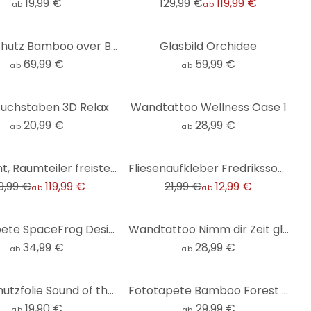
19,99 €
129,99 €
119,99 €
ab
ab
Spritzschutz Bamboo over Black - Panorama Horizontal
Glasbild Orchidee
69,99 €
59,99 €
ab
ab
uchstaben 3D Relax
Wandtattoo Wellness Oase 1
20,99 €
28,99 €
ab
ab
-41%
Paravent, Raumteiler freistehend, Trennwand - Grüner Bambus
Fliesenaufkleber Fredriksson - Hexagone Buntes Perlmutt - 12er Set
9,99 €
119,99 €
21,99 €
12,99 €
ab
ab
Fototapete SpaceFrog Designs - Goldener Oktopus - Rund - Selbstklebend/Vlies
Wandtattoo Nimm dir Zeit glücklich zu sein
34,99 €
28,99 €
ab
ab
Sichtschutzfolie Sound of the ocean
Fototapete Bamboo Forest - Rund - Selbstklebend/Vlies
19,90 €
29,99 €
ab
ab