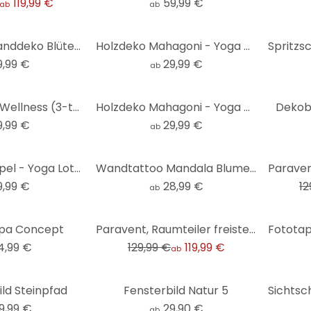
119,99 €
59,99 €
ab
ab
MDF Natur Wanddeko Blütenpracht - Asiatische Lotusblume
Holzdeko Mahagoni - Yoga Hamsa Hand
9,99 €
29,99 €
ab
3D Schriftzug Wellness (3-teilig) - MDF Buchstaben Natur
Holzdeko Mahagoni - Yoga Pose sitzend 01
Dekob
9,99 €
29,99 €
ab
-8%
Holzdeko Pappel - Yoga Lotusblume
Wandtattoo Mandala Blume des Lebens
9,99 €
28,99 €
12
ab
-8%
Spa Concept
Paravent, Raumteiler freistehend, Trennwand - Zen Garten
4,99 €
129,99 €
119,99 €
ab
ild Steinpfad
Fensterbild Natur 5
9,99 €
29,90 €
ab