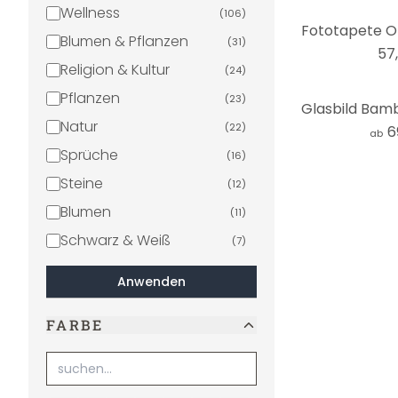
Wellness
(
106
)
Blumen & Pflanzen
(
31
)
57
Religion & Kultur
(
24
)
Pflanzen
(
23
)
Natur
(
22
)
6
ab
Sprüche
(
16
)
Steine
(
12
)
Blumen
(
11
)
Schwarz & Weiß
(
7
)
Tiere
(
6
)
Anwenden
Kunst
(
6
)
FARBE
Bestsellers
(
6
)
Seen & Meere
(
5
)
Mode & Beauty
(
5
)