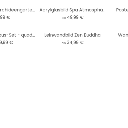
Fototapete Orchideengarten - 144x260 cm
Acrylglasbild Spa Atmosphäre
Poste
,99 €
49,99 €
ab
Glasbild Bambus-Set - quadratisch (3-teilig)
Leinwandbild Zen Buddha
Wan
9,99 €
34,99 €
ab