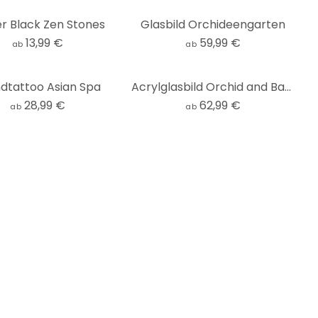
r Black Zen Stones
Glasbild Orchideengarten
13,99 €
59,99 €
ab
ab
dtattoo Asian Spa
Acrylglasbild Orchid and Bamboo - Panorama (horizontal)
28,99 €
62,99 €
ab
ab