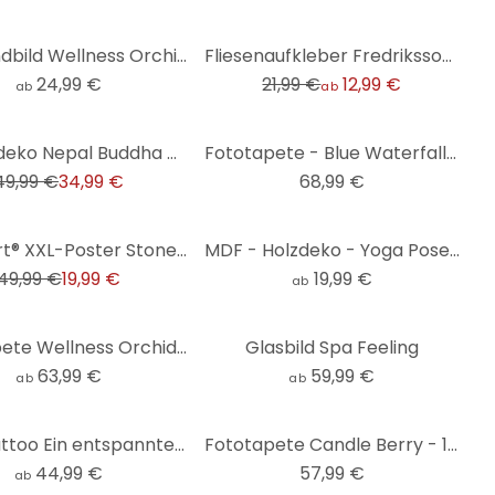
-41%
Leinwandbild Wellness Orchidee
Fliesenaufkleber Fredriksson - Art Deco Schwarz Gold - 12er Set
24,99 €
21,99 €
12,99 €
ab
ab
Gartendeko Nepal Buddha Kunststein Beton Grau - 29x21x45 cm
Fototapete - Blue Waterfall - 192x260 cm
49,99 €
34,99 €
68,99 €
Giant Art® XXL-Poster Stone Orchid - 115x175 cm
MDF - Holzdeko - Yoga Pose sitzend 01
49,99 €
19,99 €
19,99 €
ab
Fototapete Wellness Orchidee
Glasbild Spa Feeling
63,99 €
59,99 €
ab
ab
Wandtattoo Ein entspanntes Bad
Fototapete Candle Berry - 144x260 cm
44,99 €
57,99 €
ab