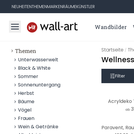
NEUHEITEN
THEMEN
MARKEN
RÄUME
KÜNSTLER
Wandbilder
Startseite
T
Themen
/
Wellness
Unterwasserwelt
Black & White
Sommer
Filter
Sonnenuntergang
Herbst
Acryldeko 
Bäume
3
Vögel
ab
Frauen
-8%
Wein & Getränke