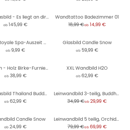
-21%
Acrylglasbild - Es liegt an dir, die Schönheit des Alltäglichen zu entdecken (2-teilig)
Wandtattoo Badezimmer 01
145,99 €
18,99 €
14,99 €
ab
ab
Poster Royale Spa-Auszeit mit Leopard - Rahner
Glasbild Candle Snow
9,99 €
59,99 €
ab
ab
Hexagon - Holz Birke-Furnier - Inhale Exhale Breathe (3er Set)
XXL Wandbild H2O
38,99 €
62,99 €
ab
ab
-14%
Acrylglasbild Thailand Buddha - Panorama 01
Leinwandbild 3-teilig, Buddha-Blume
62,99 €
34,99 €
29,99 €
ab
ab
-13%
andbild Candle Snow
Leinwandbild 5 teilig, Orchideen-Bambus-Steine
24,99 €
79,99 €
69,99 €
ab
ab