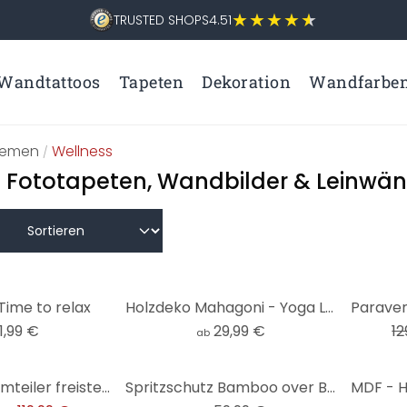
TRUSTED SHOPS
4.51
Wandtattoos
Tapeten
Dekoration
Wandfarbe
hemen
Wellness
/
 Fototapeten, Wandbilder & Leinwä
-8%
Time to relax
Holzdeko Mahagoni - Yoga Lotusblume
1,99 €
29,99 €
12
ab
Paravent, Raumteiler freistehend, Trennwand - Zen-Steine
Spritzschutz Bamboo over Black