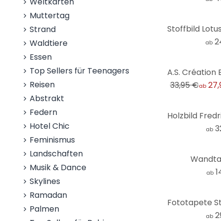
Weltkarten
Muttertag
Strand
2
Waldtiere
ab
Essen
-18%
Top Sellers für Teenagers
Reisen
33,95 €
27,
ab
Abstrakt
Federn
Hotel Chic
3
ab
Feminismus
Landschaften
Wandta
Musik & Dance
1
ab
Skylines
Ramadan
Palmen
2
ab