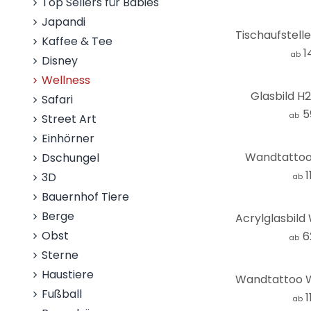
Top Sellers für Babies
Japandi
Kaffee & Tee
1
ab
Disney
Wellness
Glasbild 
Safari
5
ab
Street Art
Einhörner
Wandtattoo
Dschungel
1
3D
ab
Bauernhof Tiere
Berge
Obst
6
ab
Sterne
Haustiere
Fußball
1
ab