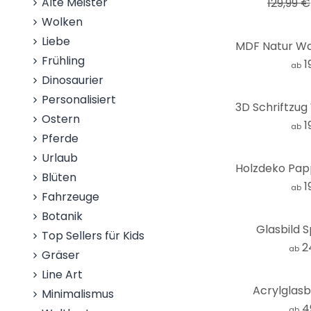
Alte Meister
129,99 €
Wolken
Liebe
Frühling
1
ab
Dinosaurier
Personalisiert
Ostern
1
ab
Pferde
Urlaub
Blüten
1
ab
Fahrzeuge
Botanik
Glasbild 
Top Sellers für Kids
2
ab
Gräser
Line Art
Acrylglasb
Minimalismus
4
ab