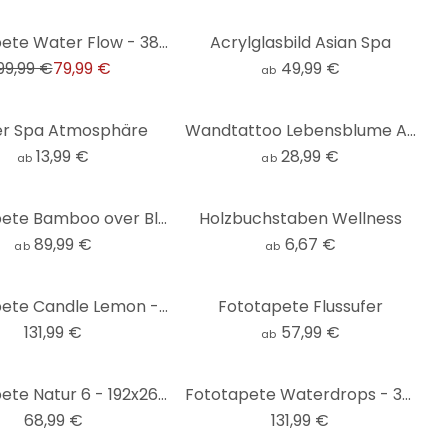
Fototapete Water Flow - 384x260 cm
Acrylglasbild Asian Spa
99,99 €
79,99 €
49,99 €
ab
er Spa Atmosphäre
Wandtattoo Lebensblume Aquarell orange-rosa - Rund
13,99 €
28,99 €
ab
ab
Fototapete Bamboo over Black
Holzbuchstaben Wellness
89,99 €
6,67 €
ab
ab
Fototapete Candle Lemon - 384x260 cm
Fototapete Flussufer
131,99 €
57,99 €
ab
Fototapete Natur 6 - 192x260 cm
Fototapete Waterdrops - 384x260 cm
68,99 €
131,99 €