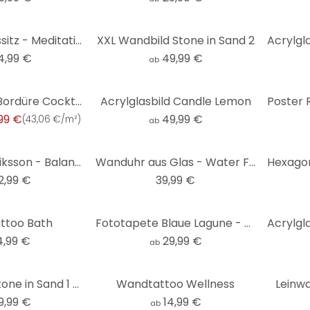
Stoffbild Lotussitz - Meditation im goldenen Licht - Manovski
XXL Wandbild Stone in Sand 2
4,99 €
49,99 €
ab
A.S. Création Bordüre Cocktail 2 Braun, Grau, Metallic
Acrylglasbild Candle Lemon
99 €
49,99 €
(
43,06 €/m²
)
ab
Holzbild Fredriksson - Balance
Wanduhr aus Glas - Water Flow Ø30 cm
2,99 €
39,99 €
ttoo Bath
Fototapete Blaue Lagune - Rund - Selbstklebend/Vlies
4,99 €
29,99 €
ab
Fototapete Stone in Sand 1 - Rund - Selbstklebend/Vlies
Wandtattoo Wellness
Leinw
9,99 €
14,99 €
ab