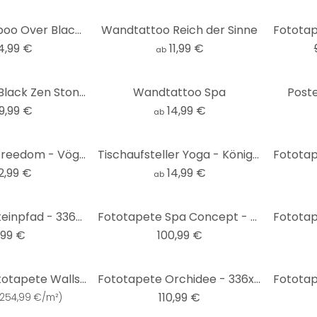
-20%
Glasbild Bamboo Over Black - quadratisch
Wandtattoo Reich der Sinne
4,99 €
11,99 €
ab
Acrylglasbild Black Zen Stones
Wandtattoo Spa
Post
9,99 €
14,99 €
ab
Wandtattoo Freedom - Vögel Feder
Tischaufsteller Yoga - Königskobra Line Art
2,99 €
14,99 €
ab
Fototapete Steinpfad - 336x260 cm
Fototapete Spa Concept - 288x260 cm
,99 €
100,99 €
Livingwalls Fototapete Walls by Patel 3 In The Bamboo 3 grün, braun
Fototapete Orchidee - 336x260 cm
110,99 €
254,99 €/m²
)