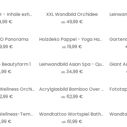
Tischaufsteller - Inhale exhale
XXL Wandbild Orchidee
4,99 €
49,99 €
ab
-30%
H2O Panorama
Holzdeko Pappel - Yoga Hamsa Hand
9,99 €
19,99 €
ab
-60%
 Beautyfarm 1
Leinwandbild Asian Spa - Quadratisch
1,99 €
34,99 €
ab
Acrylglasbild Wellness Orchidee
Acrylglasbild Bamboo Over Black - Panorama
2,99 €
62,99 €
ab
Wandtattoo Wellness-Tempel
Wandtattoo Wortspiel Bathroom
1,99 €
61,99 €
ab