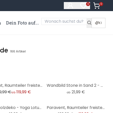
0
Artikel i
0
Artikel im Merk
n
Dein Foto auf...
KI
nde
166
Artikel
Paravent, Raumteiler freistehend, Trennwand - Oase der Ruhe
Wandbild Stone in Sand 2 - Alu-Dibond Rund
9,99 €
119,99 €
21,99 €
ab
ab
-8%
MDF - Holzdeko - Yoga Lotusblume
Paravent, Raumteiler freistehend, Trennwand - Zen-Blumen