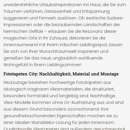
unwiderstehliche Urlaubsinspirationen ins Haus, die Sie zum
Träumen verführen, Gelassenheit und Entspannung
suggerieren und Fernweh auslösen. Ob exotische Südsee-
Impressionen oder die bezaubernden Landschaften der
heimischen Gefilde – erlauben Sie die Resonanz dieser
magischen Orte in Ihr Zuhause, dekorieren Sie die
Innenraumwand mit Ihrem irdischen Lieblingsspot, lassen
Sie sich von Ihrer Wunschtraumwelt inspirieren und
genießen Sie das neue, unglaublich wohltuende
Wohngefühl in Ihrem Lieblingszimmer!
Fototapeten City: Nachhaltigkeit, Material und Montage
Heutzutage bestehen hochwertige Fototapeten aus
ökologisch tragbaren Vliesmaterialien, die strukturiert,
besonders formstabil und langlebig sind. Nachhaltige
Vlies-Modelle kommen ohne UV-Aushärtung aus und sind
aus diesem Grund besonders ozonschonend. Ihre
gesundheitsschonenden Eigenschaften machen sie zu
einer idealen Wanddeko-Lösung für jeden Innenraum.
Qualitätsvolle Vliestapeten sind außerdem geruchsneutral