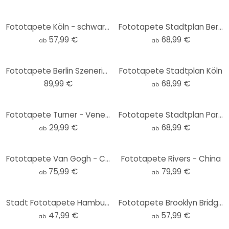
Fototapete Köln - schwarz-weiß - Love your City
Fototapete Stadtplan Berlin
57,99 €
68,99 €
ab
ab
Fototapete Berlin Szenerie - 240x260 cm
Fototapete Stadtplan Köln
89,99 €
68,99 €
ab
Fototapete Turner - Venedig, Dogana und S. Giorgio Maggiore - Rund - Selbstklebend/Vlies
Fototapete Stadtplan Paris
29,99 €
68,99 €
ab
ab
Fototapete Van Gogh - Café-Terrasse am Abend
Fototapete Rivers - China
75,99 €
79,99 €
ab
ab
Stadt Fototapete Hamburg mit Hafen - Rivers
Fototapete Brooklyn Bridge Perspektive
47,99 €
57,99 €
ab
ab