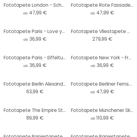
Fototapete London - Schwarz-Weiß - Love your City
Fototapete Rote Fassade mit Feuertreppe in New York - Heemskerk
47,99 €
47,99 €
ab
ab
Fototapete Paris - Love your City
Fototapete Vliestapete World XXL
36,99 €
279,99 €
ab
Fototapete Paris - Eiffelturm - Schwarz-Weiß - Love your City
Fototapete New York - Freiheitsstatue - Love your City
36,99 €
36,99 €
ab
ab
Fototapete Berlin Alexanderplatz - 144x260 cm
Fototapete Berliner Fernsehturm Panorama
63,99 €
47,99 €
ab
Fototapete The Empire State Building - 240x260 cm
Fototapete Münchener Skyline Panorama
89,99 €
110,99 €
ab
-67%
Fototapete Papiertapete NYC Black And White
Fototapete Papiertapete La Tour Eiffel - 183x254 c