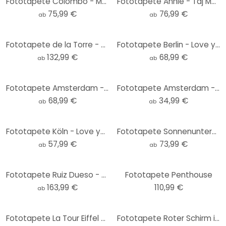
Fototapete Colombo - Matera in Italien
Fototapete Annie - Taj Mahal
75,99 €
76,99 €
ab
ab
Fototapete de la Torre - Toskana
Fototapete Berlin - Love your City
132,99 €
68,99 €
ab
ab
Fototapete Amsterdam - Love your City
Fototapete Amsterdam - Rund - Love your City - Selbstklebend/Vlies
68,99 €
34,99 €
ab
ab
Fototapete Köln - Love your City
Fototapete Sonnenuntergang in Venedig - Zhang
57,99 €
73,99 €
ab
ab
Fototapete Ruiz Dueso - New York bei Sonnenuntergang
Fototapete Penthouse
163,99 €
110,99 €
ab
Fototapete La Tour Eiffel Aquarell - Vertikal
Fototapete Roter Schirm in New York Aquarell