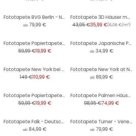
-18%
Fototapete BVG Berlin - Netzplan Berlin
Fototapete 3D Häuser moderne Vliestapete Bunt Tapete Schlafzimmer Wohnzimmer
79,99 €
43,95 €
35,99 €
(
8,08 €/m²
)
ab
-67%
Fototapete Papiertapete Brooklyn Bridge - 366x254 cm
Fototapete Japanische Pagode mit Kirschblüten - Jaszke - Rund - Selbstklebend/Vlies
59,99 €
19,99 €
34,99 €
ab
-26%
Fototapete New York bei Nacht - 432x260 cm
Fototapete New York at Night 2 Panorama
149 €
110,99 €
89,99 €
ab
-67%
-24%
Fototapete Papiertapete Manhattan - 366x254 cm
Fototapete Palmen Häuser Vintage beige grün 371x280 cm Vliestapete
59,99 €
19,99 €
98,95 €
74,99 €
Fototapete Falk - Deutschland Landkarte
Fototapete Turner - Venedig, Dogana und S. Giorgio Maggiore
84,99 €
79,99 €
ab
ab