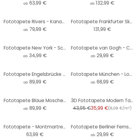
63,99 €
132,99 €
ab
ab
Fototapete Rivers - Kanada
Fototapete Frankfurter Skyline - 384x260 cm
79,99 €
131,99 €
ab
Fototapete New York - Schwarz-Weiß - Rund - Love your City - Selbstklebend/Vlies
Fototapete van Gogh - Café-Terrasse am Abend - Rund - Selbstklebend/Vlies
34,99 €
29,99 €
ab
ab
Fototapete Engelsbrücke mit Petersdom
Fototapete München - Love your City
89,99 €
68,99 €
ab
ab
-18%
Fototapete Blaue Moschee
3D Fototapete Modern Tapete Bunt Wohnzimmer moderne Vliestapete Schlafzimmer
89,99 €
43,95 €
35,99 €
(
8,08 €/m²
)
ab
Fototapete - Montmartre - 144x260 cm
Fototapete Berliner Fernsehturm - Rund - Selbstklebend/Vlies
63,99 €
29,99 €
ab