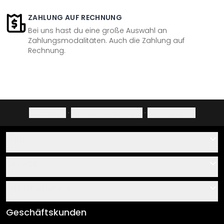
ZAHLUNG AUF RECHNUNG
Bei uns hast du eine große Auswahl an
Zahlungsmodalitäten. Auch die Zahlung auf
Rechnung.
Impressum
·
Datenschutzerklärung
·
Widerrufsrecht
Hilfe
Kontakt
Service
Über uns
Gutscheine
Informationen
Fragen & Antworten
Klebe- und Montageanleitungen
AGB
Geschäftskunden
Material Übersicht