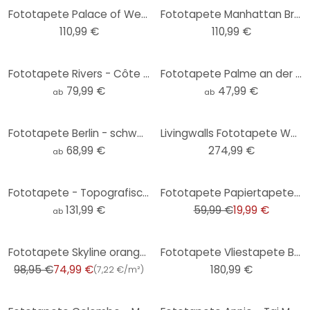
Fototapete Palace of Westminster - 336x260 cm
Fototapete Manhattan Bridge at Night 2 - 336x260 cm
110,99 €
110,99 €
Fototapete Rivers - Côte d'Azur
Fototapete Palme an der Französischen Riviera - Grace Digital Art
79,99 €
47,99 €
ab
ab
Fototapete Berlin - schwarz-weiß - Love your City
Livingwalls Fototapete Walls by Patel 2 downtown 2
68,99 €
274,99 €
ab
-67%
Fototapete - Topografische Weltkarte - vintage
Fototapete Papiertapete Brooklyn Bridge NY - 366x254 cm
131,99 €
59,99 €
19,99 €
ab
-24%
Fototapete Skyline orange grau - Vliestapete Architektur Livingwalls - matt und glatt
Fototapete Vliestapete Belle Vue
98,95 €
74,99 €
180,99 €
(
7,22 €/m²
)