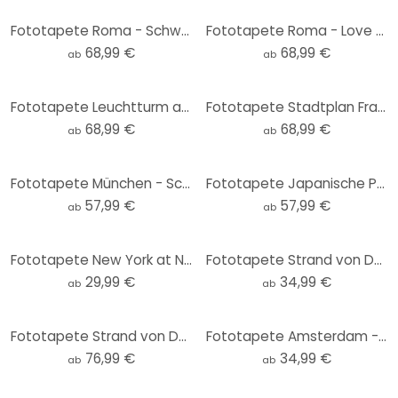
Fototapete Roma - Schwarz-Weiß - Love your City
Fototapete Roma - Love your City
68,99 €
68,99 €
ab
ab
Fototapete Leuchtturm auf Hiddensee
Fototapete Stadtplan Frankfurt
68,99 €
68,99 €
ab
ab
Fototapete München - Schwarz-Weiß - Love your City
Fototapete Japanische Pagode mit Kirschblüten - Jaszke
57,99 €
57,99 €
ab
ab
Fototapete New York at Night 1 - Rund - Selbstklebend/Vlies
Fototapete Strand von Dubai - Burj Al Arab - Rivers - Rund - Selbstklebend/Vlies
29,99 €
34,99 €
ab
ab
Fototapete Strand von Dubai - Burj Al Arab - Rivers
Fototapete Amsterdam - Schwarz-Weiß - Rund - Love your City - Selbstklebend/Vlies
76,99 €
34,99 €
ab
ab