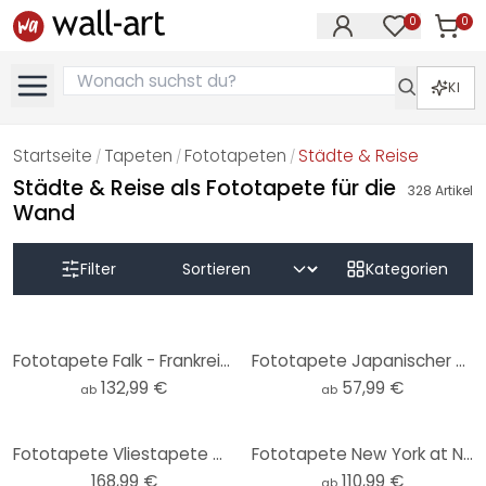
0
0
Artike
Artikel im M
KI
Startseite
Tapeten
Fototapeten
Städte & Reise
/
/
/
Städte & Reise als Fototapete für die
328
Artikel
Wand
Filter
Kategorien
Fototapete Falk - Frankreich Landkarte
Fototapete Japanischer Tempel im Sonnenaufgang | Asiatische Kunst - Roze
132,99 €
57,99 €
ab
ab
Fototapete Vliestapete Weltkarte
Fototapete New York at Night 1 Panorama
168,99 €
110,99 €
ab