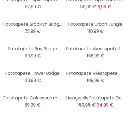
57,99 €
59,99 €
19,99 €
Fototapete Brooklyn Bridge
Fototapete Urban Jungle
72,99 €
110,99 €
Fototapete Bay Bridge
Fototapete Vliestapete Loft
110,99 €
168,99 €
Fototapete Tower Bridge
Fototapete Vliestapete California Dreaming
110,99 €
109,99 €
-16%
Fototapete Colosseum - 240x260 cm
Livingwalls Fototapete Designwalls New York Views Stadt
89,99 €
159,95 €
134,99 €