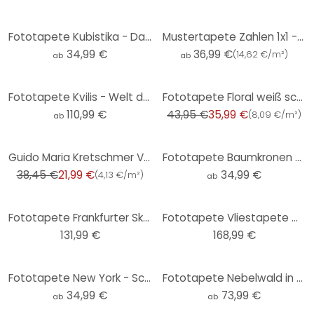
Fototapete Kubistika - Das offene Meer - Rund - Selbstklebend/Vlies
Mustertapete Zahlen 1x1 - schwarz-weiß
34,99 €
36,99 €
(
14,62 €/m²
)
ab
ab
-18%
Fototapete Kvilis - Welt der Dinos - schwarz-weiß
Fototapete Floral weiß schwarz - Vliestapete Blumen Pflanzen Livingwalls - matt und glatt
110,99 €
43,95 €
35,99 €
(
8,09 €/m²
)
ab
-43%
Guido Maria Kretschmer Vliestapete Fashion for Walls schwarz
Fototapete Baumkronen mit roten Blättern - Waldtapete Rund - Coman - Selbstklebend/Vlies
38,45 €
21,99 €
34,99 €
(
4,13 €/m²
)
ab
Fototapete Frankfurter Skyline - 384x260 cm
Fototapete Vliestapete Woods
131,99 €
168,99 €
Fototapete New York - Schwarz-Weiß - Rund - Love your City - Selbstklebend/Vlies
Fototapete Nebelwald in Schwarz-Weiß - Waldtapete - Xu
34,99 €
73,99 €
ab
ab