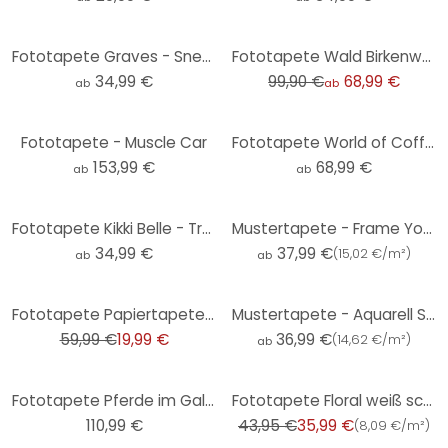
-31%
Fototapete Graves - Sneaky Cat - Rund - Selbstklebend/Vlies
Fototapete Wald Birkenwald 02
34,99 €
99,90 €
68,99 €
ab
ab
Fototapete - Muscle Car
Fototapete World of Coffee
153,99 €
68,99 €
ab
ab
Fototapete Kikki Belle - Tropische Vögel schwarz-weiß - Rund - Selbstklebend/Vlies
Mustertapete - Frame Your Life - schwarz-weiß
34,99 €
37,99 €
(
15,02 €/m²
)
ab
ab
-67%
Fototapete Papiertapete Brooklyn Bridge - 366x254 cm
Mustertapete - Aquarell Streifen 01 - schwarz-weiß
59,99 €
19,99 €
36,99 €
(
14,62 €/m²
)
ab
-18%
Fototapete Pferde im Galopp - 336x260 cm
Fototapete Floral weiß schwarz - Vliestapete Blumen Pflanzen Livingwalls - matt und glatt
110,99 €
43,95 €
35,99 €
(
8,09 €/m²
)