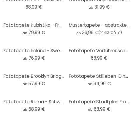
68,99 €
31,99 €
ab
Fototapete Kubistika - Free the nipple
Mustertapete - abstrakte Linien - schwarzweiß
79,99 €
36,99 €
(
14,62 €/m²
)
ab
ab
Fototapete Ireland - Sweetest Kill
Fototapete Verführerisches Pin-up - 192x260 cm
76,99 €
68,99 €
ab
Fototapete Brooklyn Bridge Perspektive
Fototapete Stillleben-Dinner mit Wein - Treechild - Rund - Selbstklebend/Vlies
57,99 €
34,99 €
ab
ab
Fototapete Roma - Schwarz-Weiß - Love your City
Fototapete Stadtplan Frankfurt
68,99 €
68,99 €
ab
ab