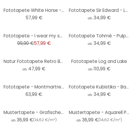
Fototapete White Horse - 144x260 cm
Fototapete Sir Edward - Landschaft mit Leoparden schwarz weiss - Rund - Selbstklebend/Vlies
57,99 €
34,99 €
ab
-42%
Fototapete - I wear my sunglasses - 288x260 cm
Fototapete Tohmé - Pulp Fiction - Rund - Selbstklebend/Vlies
99,90 €
57,99 €
34,99 €
ab
Natur Fototapete Retro Berglandschaft - Bodart
Fototapete Log and Lake
47,99 €
110,99 €
ab
ab
Fototapete - Montmartre - 144x260 cm
Fototapete Kubistika - Baum des Lebens - Gold - Rund - Selbstklebend/Vlies
63,99 €
34,99 €
ab
Mustertapete - Grafische Wellen - schwarzweiß
Mustertapete - Aquarell Punkte 02 - schwarz-weiß
36,99 €
36,99 €
(
14,62 €/m²
)
(
14,62 €/m²
)
ab
ab