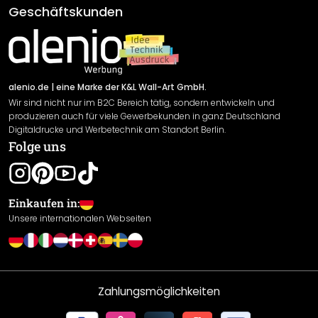
AGB
Geschäftskunden
Material Übersicht
Impressum
Newsletter An-/Abmeldung
Versand & Zahlung
Sendungsverfolgung
Rücksendung
alenio.de
| eine Marke der K&L Wall-Art GmbH.
Wir sind nicht nur im B2C Bereich tätig, sondern entwickeln und
Widerrufsrecht
produzieren auch für viele Gewerbekunden in ganz Deutschland
Datenschutzerklärung
Digitaldrucke und Werbetechnik am Standort Berlin.
Folge uns
Gewährleistung
Leistungserklärung / CE-Zeichen
Cookie Einstellungen
Einkaufen in:
Unsere internationalen Webseiten
Zahlungsmöglichkeiten