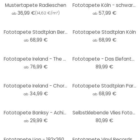
Mustertapete Radieschen
Fototapete Köln - schwarz-weiß - Love your City
36,99 €
57,99 €
(
14,62 €/m²
)
ab
ab
Fototapete Stadtplan Berlin
Fototapete Stadtplan Köln
68,99 €
68,99 €
ab
ab
Fototapete Ireland - The Mound II
Fototapete - Das Elefantenbaby - 240x260 cm
76,99 €
89,99 €
ab
Fototapete Ireland - Chorum - Kolibri - Rund - Selbstklebend/Vlies
Fototapete Stadtplan Paris
34,99 €
68,99 €
ab
ab
Fototapete Banksy - Achieve Greatness - Rund - Selbstklebend/Vlies
Selbstklebende Vlies Fototapete - Star Wars Ink Stormtrooper - 125 x 125 cm
29,99 €
80,99 €
ab
Fototapete Lion - 192x260 cm
Fototapete Vinyl Records on Turntable - Panorama