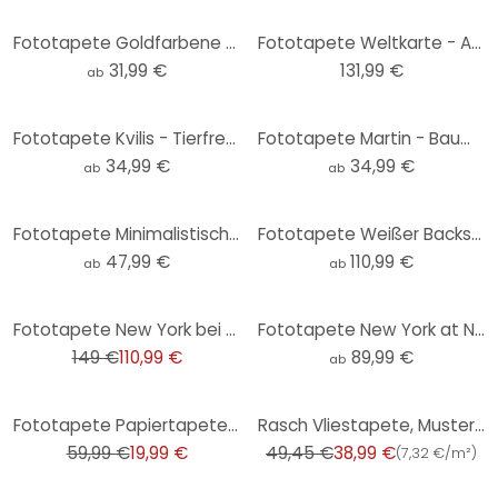
Fototapete Goldfarbene Palmenblätter Abstrakt
Fototapete Weltkarte - Around the world - 384x260 cm
31,99 €
131,99 €
ab
Fototapete Kvilis - Tierfreunde im Dschungel - schwarz-weiß - Rund - Selbstklebend/Vlies
Fototapete Martin - Baum in Schwarz-Weiß - Rund - Selbstklebend/Vlies
34,99 €
34,99 €
ab
ab
Fototapete Minimalistischer Baum in ruhiger Landschaft | Schwarz-Weiß Tapete - Flour
Fototapete Weißer Backstein
47,99 €
110,99 €
ab
ab
-26%
Fototapete New York bei Nacht - 432x260 cm
Fototapete New York at Night 2 Panorama
149 €
110,99 €
89,99 €
ab
-67%
-21%
Fototapete Papiertapete Avalon - 366x254 cm
Rasch Vliestapete, Mustertapete African Queen III schwarz-weiß
59,99 €
19,99 €
49,45 €
38,99 €
(
7,32 €/m²
)