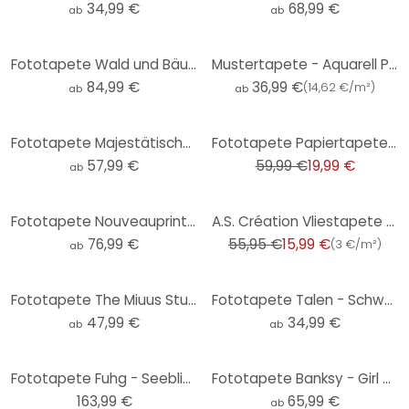
34,99 €
68,99 €
ab
ab
Fototapete Wald und Bäume - Baumkronen mit roten Blättern - Coman
Mustertapete - Aquarell Punkte 01 - schwarz-weiß
84,99 €
36,99 €
(
14,62 €/m²
)
ab
ab
-67%
Fototapete Majestätischer Schwan
Fototapete Papiertapete Brooklyn Bridge NY - 366x254 cm
57,99 €
59,99 €
19,99 €
ab
-71%
Fototapete Nouveauprints - Watercolour Brush Strokes (schwarz)
A.S. Création Vliestapete Bohemian Burlesque Tapete mit Federn metallic, schwarz, weiß
76,99 €
55,95 €
15,99 €
(
3 €/m²
)
ab
Fototapete The Miuus Studio - Striped Bow
Fototapete Talen - Schwarz-weißer Birkenwald - Rund - Selbstklebend/Vlies
47,99 €
34,99 €
ab
ab
Fototapete Fuhg - Seeblick - 384x260 cm
Fototapete Banksy - Girl with the red balloon
163,99 €
65,99 €
ab