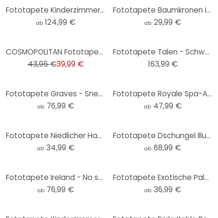
Fototapete Kinderzimmer - Dschungel-Parade mit Tieren - Kikki Belle
Fototapete Baumkronen im Himmel - Rund - Selbstklebend/Vlies
124,99 €
29,99 €
ab
ab
-9%
COSMOPOLITAN Fototapete Kreise Schwarz Weiß moderne Used Look Vliestapete Creme
Fototapete Talen - Schwarz-weißer Birkenwald - 432x260 cm
43,95 €
39,99 €
163,99 €
Fototapete Graves - Sneaky Cat
Fototapete Royale Spa-Auszeit mit Leopard | Schwarz-weiß - Rahner
76,99 €
47,99 €
ab
ab
Fototapete Niedlicher Hase mit Kamillenblumen - Korenkova - Rund - Selbstklebend/Vlies
Fototapete Dschungel Illustration
34,99 €
68,99 €
ab
ab
Fototapete Ireland - No such thing as nothing - Luftballon
Fototapete Exotische Palmenlandschaft
76,99 €
36,99 €
ab
ab