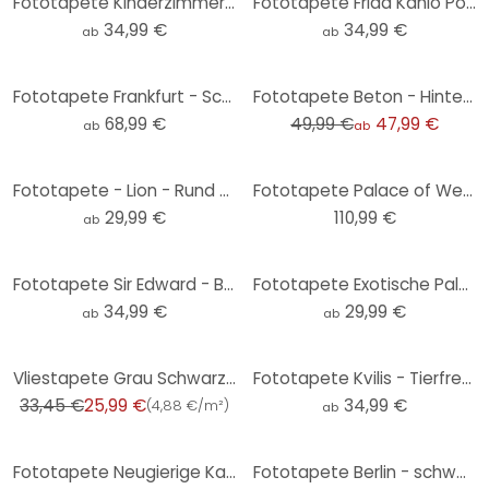
Fototapete Kinderzimmer - Dschungel-Parade mit Tieren - Kikki Belle - Rund - Selbstklebend/Vlies
Fototapete Frida Kahlo Pop-Art Porträt - Jaszke - Rund - Selbstklebend/Vlies
34,99 €
34,99 €
ab
ab
-4%
Fototapete Frankfurt - Schwarz-Weiß - Love your City
Fototapete Beton - Hintergründe Tapete Betonoptik
68,99 €
49,99 €
47,99 €
ab
ab
Fototapete - Lion - Rund - Selbstklebend/Vlies
Fototapete Palace of Westminster - 336x260 cm
29,99 €
110,99 €
ab
Fototapete Sir Edward - Botanik schwarz-weiß - Rund - Selbstklebend/Vlies
Fototapete Exotische Palmenlandschaft - Rund - Selbstklebend/Vlies
34,99 €
29,99 €
ab
ab
-22%
Vliestapete Grau Schwarz Weiß Floral für Wohnzimmer Schlafzimmer Küche marburg Tapete
Fototapete Kvilis - Tierfreunde im Wald - schwarz-weiß - Rund - Selbstklebend/Vlies
33,45 €
25,99 €
34,99 €
(
4,88 €/m²
)
ab
Fototapete Neugierige Katze - Korenkova - Rund - Selbstklebend/Vlies
Fototapete Berlin - schwarz-weiß - Love your City