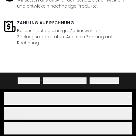
Wir setzen uns aktiv für den Schutz der Umwelt ein
und entwickeln nachhaltige Produkte.
ZAHLUNG AUF RECHNUNG
Bei uns hast du eine große Auswahl an
Zahlungsmodalitäten. Auch die Zahlung auf
Rechnung.
Impressum
·
Datenschutzerklärung
·
Widerrufsrecht
Hilfe
Kontakt
Service
Über uns
Gutscheine
Informationen
Fragen & Antworten
Klebe- und Montageanleitungen