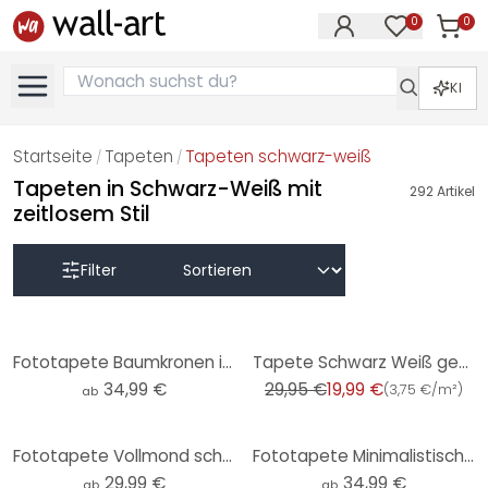
0
0
Artike
Artikel im M
KI
Startseite
Tapeten
Tapeten schwarz-weiß
/
/
Tapeten in Schwarz-Weiß mit
292
Artikel
zeitlosem Stil
Filter
-33%
Fototapete Baumkronen im Himmel
Tapete Schwarz Weiß gestreift Streifen Vliestapete Wohnzimmer Schlafzimmer Flur von A.S. Création
34,99 €
29,95 €
19,99 €
(
3,75 €/m²
)
ab
Fototapete Vollmond schwarz-weiß - Rund - Selbstklebend/Vlies
Fototapete Minimalistischer Baum in ruhiger Landschaft | Natur Tapete - Flour - Rund - Selbstklebend
29,99 €
34,99 €
ab
ab