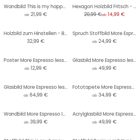
-29%
Wandbild This is my happy place mit Herz - Fritsch - Alu-Dibond Rund
Hexagon Holzbild Fritsch - Ein freundlicher Gruß
21,99 €
20,99 €
14,99 €
ab
ab
Holzbild zum Hinstellen - Bonjour mit Kussmund - Fritsch - 15x15 cm
Spruch Stoffbild More Espresso less Depresso - Fritsch
32,99 €
24,99 €
ab
Poster More Espresso less Depresso - Fritsch - Rund
Glasbild More Espresso less Depresso - Fritsch - Rund
12,99 €
49,99 €
ab
ab
Glasbild More Espresso less Depresso - Fritsch
Fototapete More Espresso Less Depresso - Fritsch - Rund - Selbstklebend/Vlies
64,99 €
34,99 €
ab
ab
Wandbild More Espresso less Depresso - Fritsch - Alu-Dibond
Acrylglasbild More Espresso less Depresso - Fritsch
39,99 €
49,99 €
ab
ab