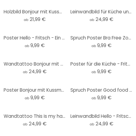
Holzbild Bonjour mit Kussmund - Fritsch - Rund
Leinwandbild für Küche und Esszimmer - Fritsch - Aperol Spritz
21,99 €
24,99 €
ab
ab
Poster Hello - Fritsch - Ein freundlicher Gruß
Spruch Poster Bra Free Zone | Feminismus - Fritsch
9,99 €
9,99 €
ab
ab
Wandtattoo Bonjour mit Kussmund - Fritsch - Rund
Poster für die Küche - Fritsch - Aperol Spritz
24,99 €
9,99 €
ab
ab
Poster Bonjour mit Kussmund - Fritsch
Spruch Poster Good food good mood - Fritsch
9,99 €
9,99 €
ab
ab
Wandtattoo This is my happy place mit Herz - Fritsch - Rund
Leinwandbild Hello - Fritsch - Ein freundlicher Gruß
24,99 €
24,99 €
ab
ab