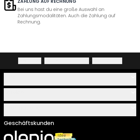
ZAHLUNG AUF RECHNUNG
Bei uns hast du eine große Auswahl an
Zahlungsmodalitäten. Auch die Zahlung auf
Rechnung.
Impressum
·
Datenschutzerklärung
·
Widerrufsrecht
Hilfe
Kontakt
Service
Über uns
Gutscheine
Informationen
Fragen & Antworten
Klebe- und Montageanleitungen
AGB
Geschäftskunden
Material Übersicht
Impressum
Newsletter An-/Abmeldung