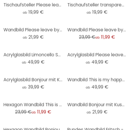
Tischaufsteller Please leave by 9 - Fritsch
Tischaufsteller transparent - Bonjour mit Kussmund - Fritsch
19,99 €
19,99 €
ab
ab
-50%
Wandbild Please leave by 9 - Fritsch - Alu-Dibond - Rund
Wandbild Please leave by 9 - Alu-Dibond - Fritsch
21,99 €
23,99 €
11,99 €
ab
ab
Acrylglasbild Limoncello Spritz - Fritsch
Acrylglasbild Please leave by 9 - Fritsch
49,99 €
49,99 €
ab
ab
Acrylglasbild Bonjour mit Kussmund - Fritsch
Wandbild This is my happy place mit Herz - Fritsch - Alu-Dibond
39,99 €
49,99 €
ab
ab
-50%
Hexagon Wandbild This is my happy place mit Herz - Fritsch - Alu-Dibond
Wandbild Bonjour mit Kussmund - Fritsch - Alu-Dibond - Rund
23,99 €
11,99 €
21,99 €
ab
ab
-50%
Hexagon Wandbild Bonjour mit Kussmund - Fritsch - Alu-Dibond
Rundes Wandbild Fritsch - Aperol Spritz - Alu-Dibond