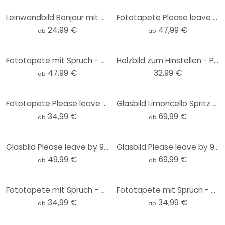
Leinwandbild Bonjour mit Kussmund - Fritsch
Fototapete Please leave by 9 - Spruchtapete - Fritsch
24,99 €
47,99 €
ab
ab
Fototapete mit Spruch - Bonjour mit Kussmund - Fritsch
Holzbild zum Hinstellen - Please leave by 9 - Fritsch - 15x15 cm
47,99 €
32,99 €
ab
Fototapete Please leave by 9 - Spruchtapete - Fritsch - Rund - Selbstklebend/Vlies
Glasbild Limoncello Spritz - Fritsch
34,99 €
69,99 €
ab
ab
Glasbild Please leave by 9 - Fritsch - Rund
Glasbild Please leave by 9 - Fritsch
49,99 €
69,99 €
ab
ab
Fototapete mit Spruch - This is my happy place mit Herz - Fritsch - Rund - Selbstklebend/Vlies
Fototapete mit Spruch - Bonjour mit Kussmund - Fritsch - Rund - Selbstklebend/Vlies
34,99 €
34,99 €
ab
ab