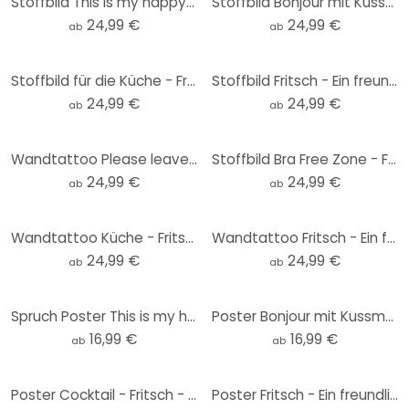
Stoffbild This is my happy place mit Herz - Fritsch
Stoffbild Bonjour mit Kussmund - Fritsch
24,99 €
24,99 €
ab
ab
Stoffbild für die Küche - Fritsch - Aperol Spritz
Stoffbild Fritsch - Ein freundlicher Gruß
24,99 €
24,99 €
ab
ab
Wandtattoo Please leave by 9 - Fritsch - Rund
Stoffbild Bra Free Zone - Fritsch
24,99 €
24,99 €
ab
ab
Wandtattoo Küche - Fritsch - Aperol Spritz - Rund
Wandtattoo Fritsch - Ein freundlicher Gruß - Rund
24,99 €
24,99 €
ab
ab
Spruch Poster This is my happy place mit Herz - Fritsch - Rund
Poster Bonjour mit Kussmund - Fritsch - Rund
16,99 €
16,99 €
ab
ab
Poster Cocktail - Fritsch - Aperol Spritz- Rund
Poster Fritsch - Ein freundlicher Gruß - Rund