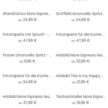
Wandtattoo More Espresso less Depresso - Fritsch - Rund
Stoffbild Limoncello Spritz - Fritsch
24,99 €
24,99 €
ab
ab
Fototapete mit Spruch - This is my happy place mit Herz - Fritsch
Fototapete für die Küche - Fritsch - Aperol Spritz
47,99 €
47,99 €
ab
ab
Poster Limoncello Spritz - Fritsch
Holzbild More Espresso less Depresso - Fritsch
9,99 €
32,99 €
ab
ab
Fototapete für die Küche - Fritsch - Aperol Spritz - Rund - Selbstklebend/Vlies
Holzbild This is my happy place mit Herz - Fritsch - Rund
34,99 €
21,99 €
ab
ab
Holzbild More Espresso less Depresso - Fritsch - Rund
Tischaufsteller More Espresso less Depresso - Fritsch
37,99 €
19,99 €
ab
ab