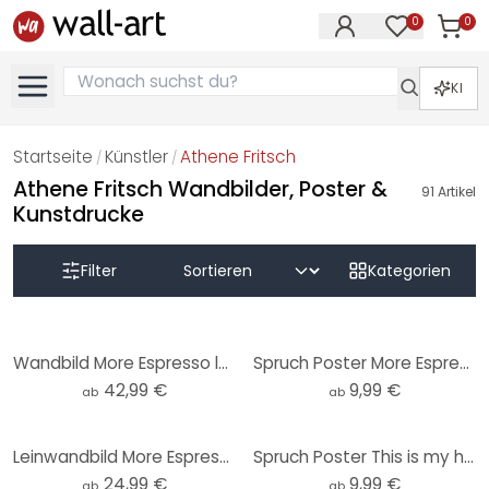
0
0
Artike
Artikel im M
KI
Startseite
Künstler
Athene Fritsch
/
/
Athene Fritsch Wandbilder, Poster &
91
Artikel
Kunstdrucke
Filter
Kategorien
Wandbild More Espresso less Depresso - Fritsch - Alu-Dibond Rund
Spruch Poster More Espresso less Depresso - Fritsch
42,99 €
9,99 €
ab
ab
Leinwandbild More Espresso less Depresso - Fritsch
Spruch Poster This is my happy place mit Herz - Fritsch
24,99 €
9,99 €
ab
ab