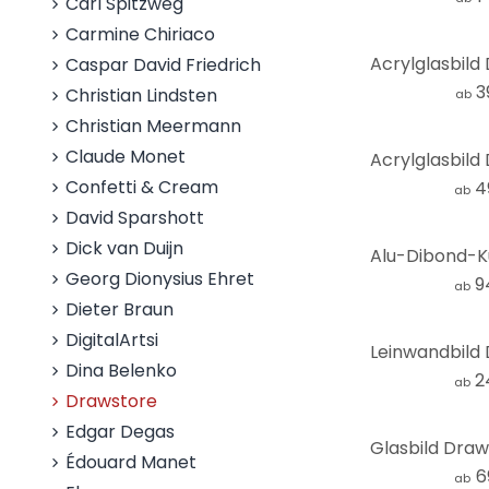
Carl Spitzweg
Carmine Chiriaco
Caspar David Friedrich
3
Christian Lindsten
ab
Christian Meermann
Claude Monet
Confetti & Cream
4
ab
David Sparshott
Dick van Duijn
Georg Dionysius Ehret
9
ab
Dieter Braun
DigitalArtsi
Dina Belenko
2
ab
Drawstore
Edgar Degas
Édouard Manet
6
ab