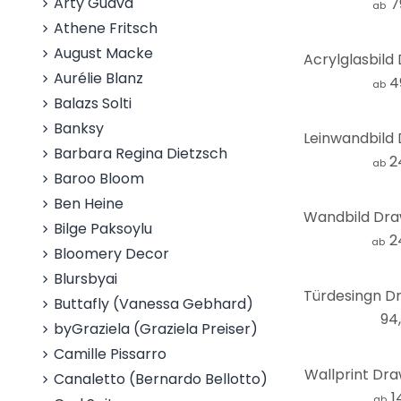
Arty Guava
7
ab
Athene Fritsch
August Macke
Aurélie Blanz
4
ab
Balazs Solti
Banksy
Barbara Regina Dietzsch
2
ab
Baroo Bloom
Ben Heine
Wandbild Dra
Bilge Paksoylu
2
ab
Bloomery Decor
Blursbyai
Buttafly (Vanessa Gebhard)
94
byGraziela (Graziela Preiser)
Camille Pissarro
Wallprint Dra
Canaletto (Bernardo Bellotto)
1
ab