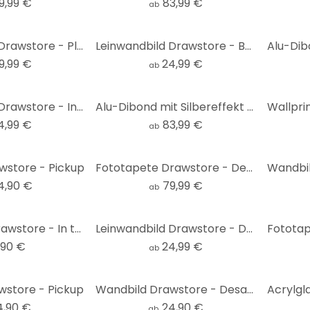
9,99 €
83,99 €
ab
Acrylglasbild Drawstore - Playing Cards
Leinwandbild Drawstore - Boattrip
9,99 €
24,99 €
ab
Leinwandbild Drawstore - In the Livingroom
Alu-Dibond mit Silbereffekt - Drawstore - Desaster Pin Up Plants
4,99 €
83,99 €
ab
wstore - Pickup
Fototapete Drawstore - Desaster Pin Up Plants
4,90 €
79,99 €
ab
Türdesingn Drawstore - In the Livingroom 91x200 cm
Leinwandbild Drawstore - Desaster Pin Up Plants
,90 €
24,99 €
ab
wstore - Pickup
Wandbild Drawstore - Desaster Pin Up Plane Crash
4,90 €
24,90 €
ab