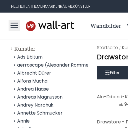
NEUHEITEN
THEMEN
MARKEN
RÄUME
KÜNSTLER
Wandbilder
Startseite
Kü
Künstler
/
Drawstor
Ads Libitum
aerroscape (Alexander Rommel)
Albrecht Dürer
Filter
Alfons Mucha
Andrea Haase
Andreas Magnusson
9
Andrey Narchuk
ab
Annette Schmucker
Annie