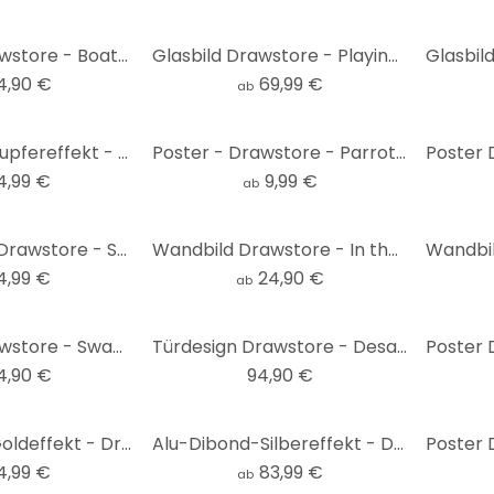
Wandbild Drawstore - Boattrip
Glasbild Drawstore - Playing Cards
4,90 €
69,99 €
ab
Alu-Dibond-Kupfereffekt - Drawstore - Pickup
Poster - Drawstore - Parrot 'n Girl
4,99 €
9,99 €
ab
Leinwandbild Drawstore - Swampland
Wandbild Drawstore - In the Livingroom
4,99 €
24,90 €
ab
Wandbild Drawstore - Swampland
Türdesign Drawstore - Desaster Pin Up Plants 91x200 cm
4,90 €
94,90 €
Alu-Dibond-Goldeffekt - Drawstore - In the Woods
Alu-Dibond-Silbereffekt - Drawstore - In the Livingroom
4,99 €
83,99 €
ab