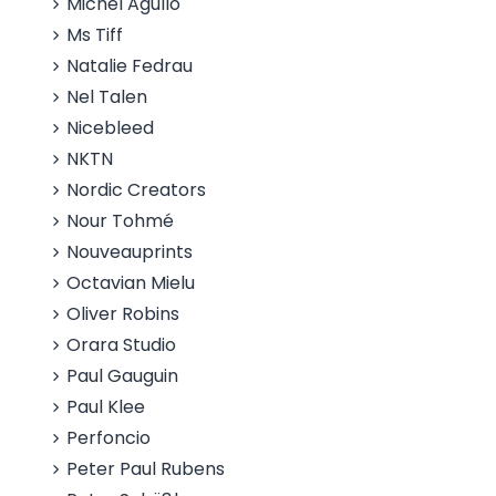
Michel Agullo
Ms Tiff
Natalie Fedrau
Nel Talen
Nicebleed
NKTN
Nordic Creators
Nour Tohmé
Nouveauprints
Octavian Mielu
Oliver Robins
Orara Studio
Paul Gauguin
Paul Klee
Perfoncio
Peter Paul Rubens