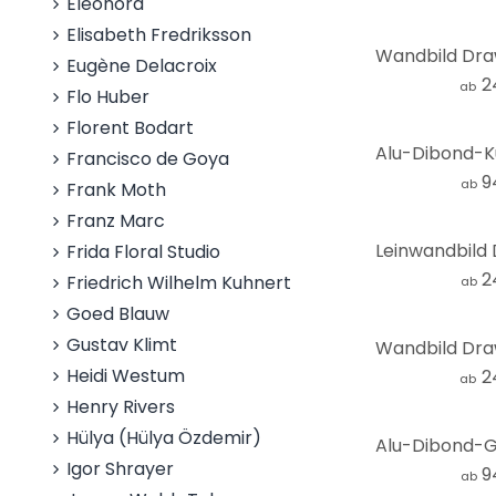
Eleonora
Elisabeth Fredriksson
Eugène Delacroix
2
ab
Flo Huber
Florent Bodart
Francisco de Goya
9
ab
Frank Moth
Franz Marc
Frida Floral Studio
2
Friedrich Wilhelm Kuhnert
ab
Goed Blauw
Gustav Klimt
Heidi Westum
2
ab
Henry Rivers
Hülya (Hülya Özdemir)
Igor Shrayer
9
ab