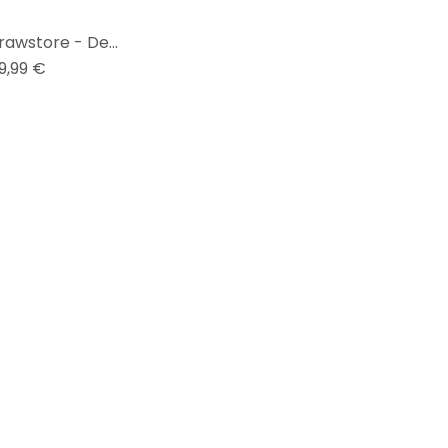
Fototapete Drawstore - Desaster Pin Up Plane Crash
9,99 €