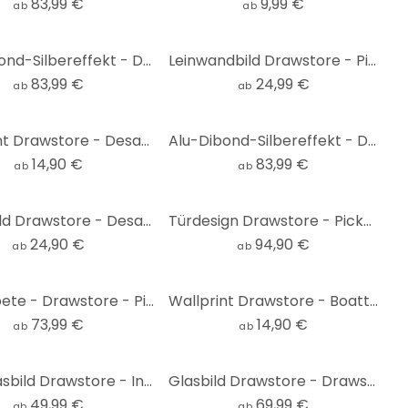
83,99 €
9,99 €
ab
ab
Alu-Dibond-Silbereffekt - Drawstore - Desaster PinUp Plane Crash
Leinwandbild Drawstore - Pickup
83,99 €
24,99 €
ab
ab
Wallprint Drawstore - Desaster Pin Up Plants
Alu-Dibond-Silbereffekt - Drawstore - Pickup
14,90 €
83,99 €
ab
ab
Wandbild Drawstore - Desaster Pin Up Plants
Türdesign Drawstore - Pickup
24,90 €
94,90 €
ab
ab
Fototapete - Drawstore - Pickup
Wallprint Drawstore - Boattrip
73,99 €
14,90 €
ab
ab
Acrylglasbild Drawstore - In the Woods
Glasbild Drawstore - Drawstore - Boattrip
49,99 €
69,99 €
ab
ab