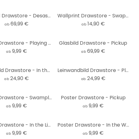
Glasbild Drawstore - Desaster Pin-Up Plane Crash
Wallprint Drawstore - Swapland
69,99 €
14,90 €
ab
ab
Poster Drawstore - Playing Cards
Glasbild Drawstore - Pickup
9,99 €
69,99 €
ab
ab
Wandbild Drawstore - In the Woods
Leinwandbild Drawstore - Playing Cards
24,90 €
24,99 €
ab
ab
Poster Drawstore - Swampland
Poster Drawstore - Pickup
9,99 €
9,99 €
ab
ab
Poster Drawstore - In the Livingroom
Poster Drawstore - In the Woods
9,99 €
9,99 €
ab
ab