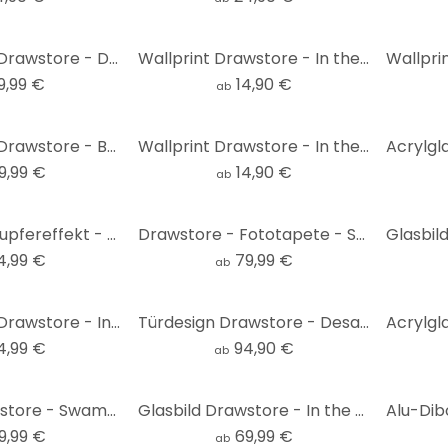
Acrylglasbild Drawstore - Desaster Pin Up Plane Crash
Wallprint Drawstore - In the Woods
9,99 €
14,90 €
ab
Acrylglasbild Drawstore - Boattrip
Wallprint Drawstore - In the Livingroom
9,99 €
14,90 €
ab
Alu-Dibond-Kupfereffekt - Drawstore - Swampland
Drawstore - Fototapete - Swampland
4,99 €
79,99 €
ab
Leinwandbild Drawstore - In the Woods
Türdesign Drawstore - Desaster Pin Up Plane Crash
4,99 €
94,90 €
ab
Glasbild Drawstore - Swampland
Glasbild Drawstore - In the Livingroom
9,99 €
69,99 €
ab