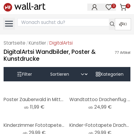
0
0
Artike
Artikel im M
KI
Startseite
Künstler
DigitalArtsi
/
/
DigitalArtsi Wandbilder, Poster &
77
Artikel
Kunstdrucke
Filter
Kategorien
Poster Zauberwald in Mitternachtsblau - DigitalArtsi - Rund
Wandtattoo Drachenflug durch Sternenwolken - DigitalArtsi - Rund
11,99 €
24,99 €
ab
ab
Kinderzimmer Fototapete Korallenriff in blauer Lagune - DigitalArtsi - Rund - Selbstklebend/Vlies
Kinder-Fototapete Drachenflug durch Sternenwolken - DigitalArtsi - Rund - Selbstklebend/Vlies
29,99 €
29,99 €
ab
ab