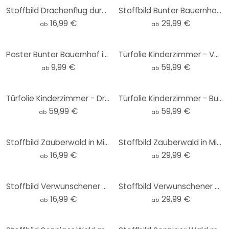
Stoffbild Drachenflug durch Sternenwolken - DigitalArtsi
Stoffbild Bunter Bauernhof in den Bergen - DigitalArtsi - Panorama
16,99 €
29,99 €
ab
ab
Poster Bunter Bauernhof in den Bergen - DigitalArtsi
Türfolie Kinderzimmer - Verwunschener Wald im Licht - DigitalArtsi - Selbstklebende Türdeko
9,99 €
59,99 €
ab
ab
Türfolie Kinderzimmer - Drachenflug durch Sternenwolken - DigitalArtsi - Selbstklebende Türdeko
Türfolie Kinderzimmer - Bunter Bauernhof in den Bergen - DigitalArtsi - Selbstklebende Türdeko
59,99 €
59,99 €
ab
ab
Stoffbild Zauberwald in Mitternachtsblau - DigitalArtsi
Stoffbild Zauberwald in Mitternachtsblau - DigitalArtsi - Panorama
16,99 €
29,99 €
ab
ab
Stoffbild Verwunschener Wald im Licht - DigitalArtsi
Stoffbild Verwunschener Wald im Licht - DigitalArtsi - Panorama
16,99 €
29,99 €
ab
ab