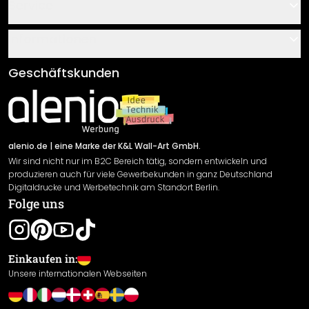
Kontakt
Service
Über uns
Gutscheine
Informationen
Fragen & Antworten
Klebe- und Montageanleitungen
AGB
Geschäftskunden
Material Übersicht
Impressum
Newsletter An-/Abmeldung
Versand & Zahlung
Sendungsverfolgung
Rücksendung
alenio.de
| eine Marke der K&L Wall-Art GmbH.
Wir sind nicht nur im B2C Bereich tätig, sondern entwickeln und
Widerrufsrecht
produzieren auch für viele Gewerbekunden in ganz Deutschland
Datenschutzerklärung
Digitaldrucke und Werbetechnik am Standort Berlin.
Folge uns
Gewährleistung
Leistungserklärung / CE-Zeichen
Cookie Einstellungen
Einkaufen in:
Unsere internationalen Webseiten