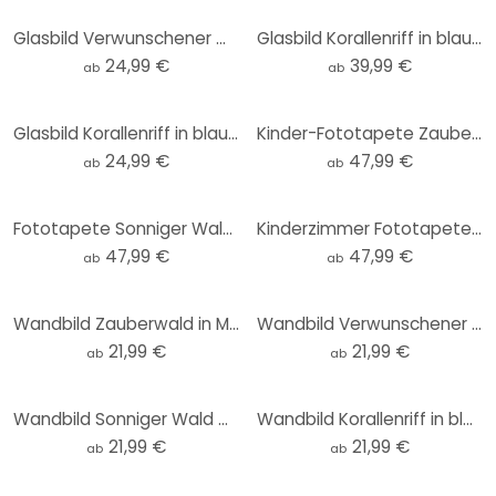
Glasbild Verwunschener Wald im Licht - DigitalArtsi
Glasbild Korallenriff in blauer Lagune - DigitalArtsi - Rund
24,99 €
39,99 €
ab
ab
Glasbild Korallenriff in blauer Lagune - DigitalArtsi
Kinder-Fototapete Zauberwald in Mitternachtsblau - DigitalArtsi
24,99 €
47,99 €
ab
ab
Fototapete Sonniger Wald mit Hirsch und Reh - DigitalArtsi - Kinderzimmer
Kinderzimmer Fototapete Bunter Bauernhof in den Bergen - DigitalArtsi
47,99 €
47,99 €
ab
ab
Wandbild Zauberwald in Mitternachtsblau - DigitalArtsi - Rund - Alu-Dibond
Wandbild Verwunschener Wald im Licht - DigitalArtsi - Rund - Alu-Dibond
21,99 €
21,99 €
ab
ab
Wandbild Sonniger Wald mit Hirsch - DigitalArtsi - Rund - Alu-Dibond
Wandbild Korallenriff in blauer Lagune - DigitalArtsi - Rund - Alu-Dibond
21,99 €
21,99 €
ab
ab