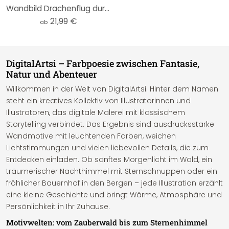
Wandbild Drachenflug durch Sternenwolken - DigitalArtsi - Rund - Alu-Dibond
21,99 €
ab
DigitalArtsi – Farbpoesie zwischen Fantasie,
Natur und Abenteuer
Willkommen in der Welt von DigitalArtsi. Hinter dem Namen
steht ein kreatives Kollektiv von Illustratorinnen und
Illustratoren, das digitale Malerei mit klassischem
Storytelling verbindet. Das Ergebnis sind ausdrucksstarke
Wandmotive mit leuchtenden Farben, weichen
Lichtstimmungen und vielen liebevollen Details, die zum
Entdecken einladen. Ob sanftes Morgenlicht im Wald, ein
träumerischer Nachthimmel mit Sternschnuppen oder ein
fröhlicher Bauernhof in den Bergen – jede Illustration erzählt
eine kleine Geschichte und bringt Wärme, Atmosphäre und
Persönlichkeit in Ihr Zuhause.
Motivwelten: vom Zauberwald bis zum Sternenhimmel