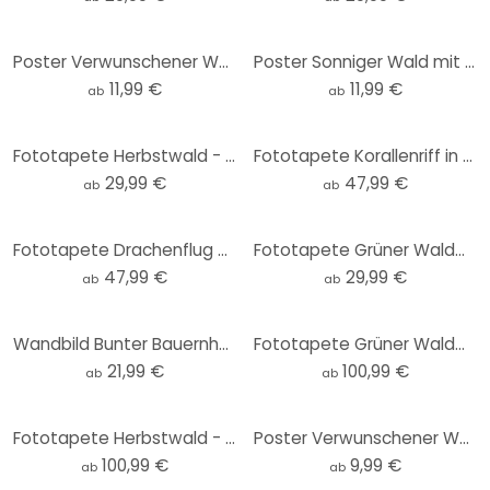
Poster Verwunschener Wald im Licht - DigitalArtsi - Rund
Poster Sonniger Wald mit Hirsch - DigitalArtsi - Rund
11,99 €
11,99 €
ab
ab
Fototapete Herbstwald - DigitalArtsi - Rund - Selbstklebend/Vlies
Fototapete Korallenriff in blauer Lagune - DigitalArtsi
29,99 €
47,99 €
ab
ab
Fototapete Drachenflug durch Sternenwolken - DigitalArtsi
Fototapete Grüner Waldweg - DigitalArtsi - Rund - Selbstklebend/Vlies
47,99 €
29,99 €
ab
ab
Wandbild Bunter Bauernhof in den Bergen - DigitalArtsi - Rund - Alu-Dibond
Fototapete Grüner Waldweg - DigitalArtsi
21,99 €
100,99 €
ab
ab
Fototapete Herbstwald - DigitalArtsi
Poster Verwunschener Wald im Licht - DigitalArtsi
100,99 €
9,99 €
ab
ab