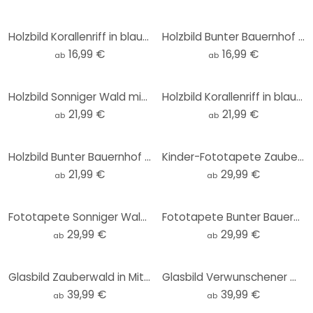
Holzbild Korallenriff in blauer Lagune - DigitalArtsi
Holzbild Bunter Bauernhof in den Bergen - DigitalArtsi
16,99 €
16,99 €
ab
ab
Holzbild Sonniger Wald mit Hirsch - DigitalArtsi - Rund
Holzbild Korallenriff in blauer Lagune - DigitalArtsi - Rund
21,99 €
21,99 €
ab
ab
Holzbild Bunter Bauernhof in den Bergen - DigitalArtsi - Rund
Kinder-Fototapete Zauberwald in Mitternachtsblau - DigitalArtsi - Rund - Selbstklebend/Vlies
21,99 €
29,99 €
ab
ab
Fototapete Sonniger Wald mit Hirsch und Reh - DigitalArtsi - Rund - Selbstklebend/Vlies
Fototapete Bunter Bauernhof in den Bergen - DigitalArtsi - Rund - Selbstklebend/Vlies
29,99 €
29,99 €
ab
ab
Glasbild Zauberwald in Mitternachtsblau - DigitalArtsi - Rund
Glasbild Verwunschener Wald im Licht - DigitalArtsi - Rund
39,99 €
39,99 €
ab
ab