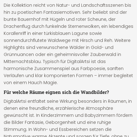
Die Kollektion reicht von Natur- und Landschaftsszenen bis
hin zu poetischen Fantasiemotiven. Sehr beliebt sind der
bunte Bauernhof mit Hügeln und roter Scheune, der
Drachenflug durch funkelnde Sternenwolken, ein lebendiges
Korallenriff in einer türkisblauen Lagune sowie
sonnendurchflutete Waldwege mit Hirsch und Reh. Weitere
Highlights sind verwunschene Wälder in Gold- und
Grünnuancen oder ein geheimnisvoller Zauberwald in
Mitternachtsblau. Typisch für DigitalArtsi ist das
harmonische Zusammenspiel aus Farbpoesie, sanften
Verläufen und klar komponierten Formen – immer begleitet
von einem Hauch Magie.
Für welche Räume eignen sich die Wandbilder?
DigitalArtsi entfaltet seine Wirkung besonders in Räumen, in
denen eine freundliche, erzählerische Atmosphäre
gewünscht ist. In Kinderzimmern und Babyzimmern fördern
die Bilder Fantasie, Geborgenheit und eine ruhige
Stimmung. In Wohn- und Essbereichen setzen die
Naturmotive warme Akzente und sorgen für Tiefe, ohne zu