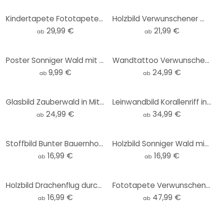
Kindertapete Fototapete Verwunschener Wald im Licht - DigitalArtsi - Rund - Selbstklebend/Vlies
Holzbild Verwunschener Wald im Licht - DigitalArtsi - Rund
29,99 €
21,99 €
ab
ab
Poster Sonniger Wald mit Hirsch - DigitalArtsi
Wandtattoo Verwunschener Wald im Licht - DigitalArtsi - Rund
9,99 €
24,99 €
ab
ab
Glasbild Zauberwald in Mitternachtsblau - DigitalArtsi
Leinwandbild Korallenriff in blauer Lagune - DigitalArtsi
24,99 €
34,99 €
ab
ab
Stoffbild Bunter Bauernhof in den Bergen - DigitalArtsi
Holzbild Sonniger Wald mit Hirsch - DigitalArtsi
16,99 €
16,99 €
ab
ab
Holzbild Drachenflug durch Sternenwolken - DigitalArtsi
Fototapete Verwunschener Wald im Licht - DigitalArtsi
16,99 €
47,99 €
ab
ab