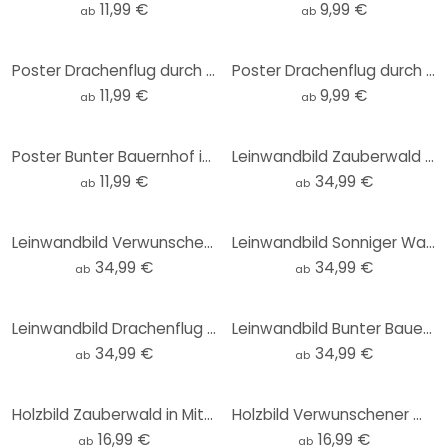
11,99 €
9,99 €
ab
ab
Poster Drachenflug durch Sternenwolken - DigitalArtsi - Rund
Poster Drachenflug durch Sternenwolken - DigitalArtsi
11,99 €
9,99 €
ab
ab
Poster Bunter Bauernhof in den Bergen - DigitalArtsi - Rund
Leinwandbild Zauberwald in Mitternachtsblau - DigitalArtsi
11,99 €
34,99 €
ab
ab
Leinwandbild Verwunschener Wald im Licht - DigitalArtsi
Leinwandbild Sonniger Wald mit Hirsch - DigitalArtsi
34,99 €
34,99 €
ab
ab
Leinwandbild Drachenflug durch Sternenwolken - DigitalArtsi
Leinwandbild Bunter Bauernhof in den Bergen - DigitalArtsi
34,99 €
34,99 €
ab
ab
Holzbild Zauberwald in Mitternachtsblau - DigitalArtsi
Holzbild Verwunschener Wald im Licht - DigitalArtsi
16,99 €
16,99 €
ab
ab