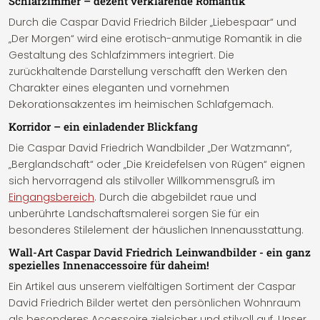
Schlafzimmer – dezent verklärende Romantik
Durch die Caspar David Friedrich Bilder „Liebespaar“ und
„Der Morgen“ wird eine erotisch-anmutige Romantik in die
Gestaltung des Schlafzimmers integriert. Die
zurückhaltende Darstellung verschafft den Werken den
Charakter eines eleganten und vornehmen
Dekorationsakzentes im heimischen Schlafgemach.
Korridor – ein einladender Blickfang
Die Caspar David Friedrich Wandbilder „Der Watzmann“,
„Berglandschaft“ oder „Die Kreidefelsen von Rügen“ eignen
sich hervorragend als stilvoller Willkommensgruß im
Eingangsbereich
. Durch die abgebildet raue und
unberührte Landschaftsmalerei sorgen Sie für ein
besonderes Stilelement der häuslichen Innenausstattung.
Wall-Art Caspar David Friedrich Leinwandbilder - ein ganz
spezielles Innenaccessoire für daheim!
Ein Artikel aus unserem vielfältigen Sortiment der Caspar
David Friedrich Bilder wertet den persönlichen Wohnraum
als besonderes Accessoire zielsicher und stilvoll auf. Unser