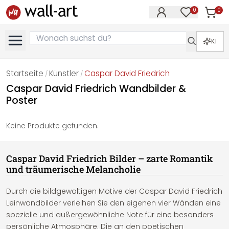
0
0
Artike
Artikel im M
KI
Startseite
Künstler
Caspar David Friedrich
/
/
Caspar David Friedrich Wandbilder &
Poster
Keine Produkte gefunden.
Caspar David Friedrich Bilder – zarte Romantik
und träumerische Melancholie
Durch die bildgewaltigen Motive der Caspar David Friedrich
Leinwandbilder verleihen Sie den eigenen vier Wänden eine
spezielle und außergewöhnliche Note für eine besonders
persönliche Atmosphäre. Die an den poetischen