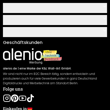
Hilfe
Kontakt
Service
Über uns
Gutscheine
Informationen
Fragen & Antworten
Klebe- und Montageanleitungen
AGB
Geschäftskunden
Material Übersicht
Impressum
Newsletter An-/Abmeldung
Versand & Zahlung
Sendungsverfolgung
Rücksendung
alenio.de
| eine Marke der K&L Wall-Art GmbH.
Wir sind nicht nur im B2C Bereich tätig, sondern entwickeln und
Widerrufsrecht
produzieren auch für viele Gewerbekunden in ganz Deutschland
Datenschutzerklärung
Digitaldrucke und Werbetechnik am Standort Berlin.
Folge uns
Gewährleistung
Leistungserklärung / CE-Zeichen
Cookie Einstellungen
Einkaufen in: