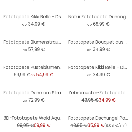
Fototapete Kikki Belle - Dschungel Jive - Rund - Selbstklebend/Vlies
Natur Fototapete Dünengras in der Abendsonne - Treechild
34,99 €
68,99 €
ab
ab
Fototapete Blumenstrauß mit Pfingstrosen - UN Designs
Fototapete Bouquet aus Trockenblumen - Blumentapete Rund - Treechild - Selbstklebend/Vlies
57,99 €
34,99 €
ab
ab
-21%
Fototapete Pusteblumen-Traum im Frühling - Paksoylu
Fototapete Kikki Belle - Dinowelt - Rund - Selbstklebend/Vlies
69,99 €
54,99 €
34,99 €
ab
ab
-20%
Fototapete Düne am Strand bei Sonnenuntergang
Zebramuster-Fototapete Beige Schwarz - Vliestapete Animal Print - Wandtapete exotisch
72,99 €
43,95 €
34,99 €
ab
-29%
-18%
3D-Fototapete Wald Aquarell Dunkelgrün - Vliestapete mit Bergmotiv für Wohnzimmer
Fototapete Dschungel Palmen Grün Blau mit Papagei Vliestapete Wohnzimmer
98,95 €
69,99 €
43,95 €
35,99 €
(
8,08 €/m²
)