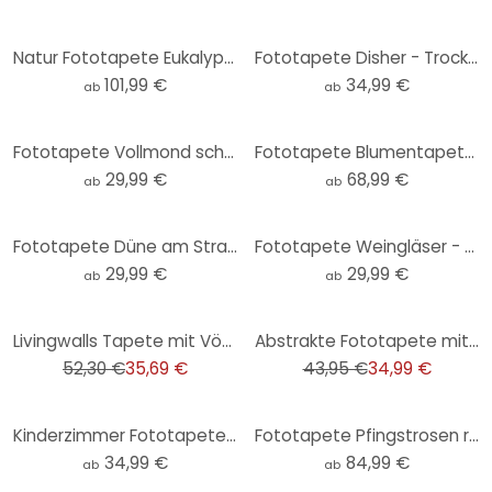
Natur Fototapete Eukalyptuswald in den Yarra Ranges - Colombo
Fototapete Disher - Trockenblumen - Rund - Selbstklebend/Vlies
101,99 €
34,99 €
ab
ab
Fototapete Vollmond schwarz-weiß - Rund - Selbstklebend/Vlies
Fototapete Blumentapete - Wildblumen in Kreide-Optik Greige - Bloomery Decor
29,99 €
68,99 €
ab
ab
Fototapete Düne am Strand bei Sonnenuntergang - Rund - Selbstklebend/Vlies
Fototapete Weingläser - Rund - Selbstklebend/Vlies
29,99 €
29,99 €
ab
ab
-32%
-20%
Livingwalls Tapete mit Vögeln Metropolitan Stories THE WALL Vliestapete rosa, braun
Abstrakte Fototapete mit geometrischem Muster - Vliestapete Retro Farben - Moderne Tapete
52,30 €
35,69 €
43,95 €
34,99 €
Kinderzimmer Fototapete Kikki Belle - Dschungel Jive - Sepia - Rund - Selbstklebend/Vlies
Fototapete Pfingstrosen rosé - Blumentapete - Haase
34,99 €
84,99 €
ab
ab