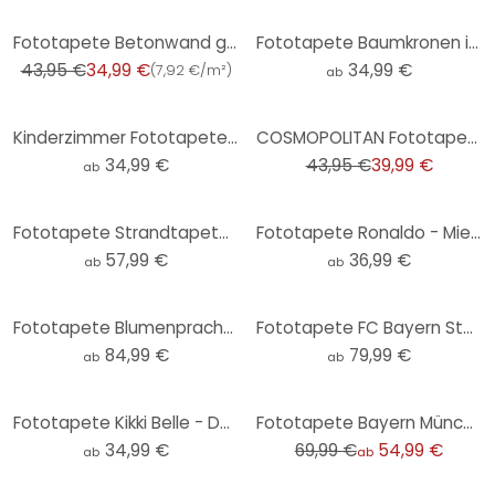
-20%
Fototapete Betonwand grau grün - Vliestapete Industrial Livingwalls - matt und glatt
Fototapete Baumkronen im Himmel
43,95 €
34,99 €
34,99 €
(
7,92 €/m²
)
ab
-9%
Kinderzimmer Fototapete Märchenhafter Wald mit Einhörnern - Kikki Belle - Rund - Selbstklebend/Vlies
COSMOPOLITAN Fototapete Wald Bäume Vögel - Naturmotiv Vliestapete Beige Grau
34,99 €
43,95 €
39,99 €
ab
Fototapete Strandtapete - Sonnenuntergang über Strand und Meer - Sisi & Seb
Fototapete Ronaldo - Mielu
57,99 €
36,99 €
ab
ab
Fototapete Blumenpracht in warmen Pastelltönen - Paksoylu
Fototapete FC Bayern Stadion Choreo bei Tag
84,99 €
79,99 €
ab
ab
-21%
Fototapete Kikki Belle - Der Bärenkönig - Rund - Selbstklebend/Vlies
Fototapete Bayern München Stadion Mia san mia
34,99 €
69,99 €
54,99 €
ab
ab