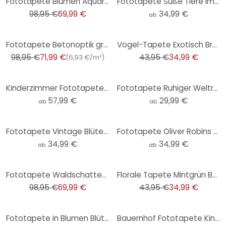
Fototapete Blumen Aquarell Beige - Vliestapete mit zarten Blüten - Vintage Design
Fototapete Süße Tiere im Wald - Kinderzimmertapete Rund - Kvilis - Selbstklebend/Vlies
98,95 €
69,99 €
34,99 €
ab
-27%
-20%
Fototapete Betonoptik grau beige - Beton & Steine Livingwalls - matt und glatt
Vogel-Tapete Exotisch Braun Bunt - Vliestapete mit Pfauen für Wohnzimmer & Schlafzimmer
98,95 €
71,99 €
43,95 €
34,99 €
(
6,93 €/m²
)
Kinderzimmer Fototapete Sonnensystem mit Planeten und Erde - Ms Tiff
Fototapete Ruhiger Weltraum - Rund - Selbstklebend/Vlies
57,99 €
29,99 €
ab
ab
Fototapete Vintage Blütenpracht auf der Wiese | Blumentapete - Lola Peacock - Rund - Selbstklebend/V
Fototapete Oliver Robins - Niedliche Tiere unter Palmen - Rund - Selbstklebend/Vlies
34,99 €
34,99 €
ab
ab
-29%
-20%
Fototapete Waldschatten Natur Grau Grün - Vliestapete mit Schatteneffekt - Naturtapete
Florale Tapete Mintgrün Bunt - Vliestapete mit Blumenmotiv für Schlafzimmer & Wohnzimmer
98,95 €
69,99 €
43,95 €
34,99 €
-33%
Fototapete in Blumen Blüten grün, beige Floral
Bauernhof Fototapete Kinderzimmer - Oliver Robins - Rund - Selbstklebend/Vlies