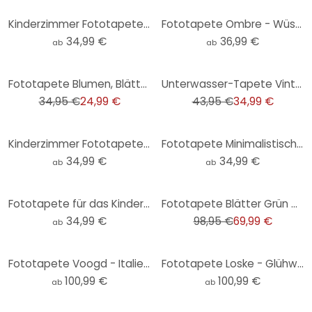
Kinderzimmer Fototapete World Map - Braun - Rund - Selbstklebend/Vlies
Fototapete Ombre - Wüstenmorgen
34,99 €
36,99 €
ab
ab
-28%
-20%
Fototapete Blumen, Blätter Floral Vliestapete Natur matt in Beige 2,70 x 1,59 m
Unterwasser-Tapete Vintage Bunt - Vliestapete mit Fischen für Wohnzimmer & Bad
34,95 €
24,99 €
43,95 €
34,99 €
Kinderzimmer Fototapete Kleiner Teddybär mit Luftballon - Magnusson - Rund - Selbstklebend/Vlies
Fototapete Minimalistischer Baum in ruhiger Landschaft | Natur Tapete - Flour - Rund - Selbstklebend
34,99 €
34,99 €
ab
ab
-29%
Fototapete für das Kinderzimmer - Unterwasser-Abenteuer mit Meerestieren - Oliver Robins - Rund - Se
Fototapete Blätter Grün Weiß - Vliestapete mit Aquarellmotiv für Wohnzimmer & Schlafzimmer
34,99 €
98,95 €
69,99 €
ab
Fototapete Voogd - Italienische Landschaft mit Schirmkiefern
Fototapete Loske - Glühwürmchen
100,99 €
100,99 €
ab
ab