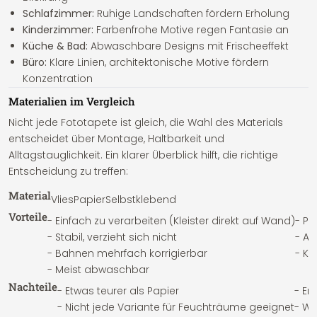
Schlafzimmer:
Ruhige Landschaften fördern Erholung
Kinderzimmer:
Farbenfrohe Motive regen Fantasie an
Küche & Bad:
Abwaschbare Designs mit Frischeeffekt
Büro:
Klare Linien, architektonische Motive fördern
Konzentration
Materialien im Vergleich
Nicht jede Fototapete ist gleich, die Wahl des Materials
entscheidet über Montage, Haltbarkeit und
Alltagstauglichkeit. Ein klarer Überblick hilft, die richtige
Entscheidung zu treffen:
Material
Vlies
Papier
Selbstklebend
Vorteile
- Einfach zu verarbeiten (Kleister direkt auf Wand)
- Pr
- Stabil, verzieht sich nicht
- A
- Bahnen mehrfach korrigierbar
- Kl
- Meist abwaschbar
Nachteile
- Etwas teurer als Papier
- Er
- Nicht jede Variante für Feuchträume geeignet
- We