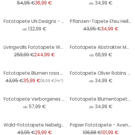
54,95 €
36,99 €
34,99 €
ab
-20%
Fototapete UN Designs - Fleur de Paris
Pflanzen-Tapete Efeu Hellgrün - Vliestapete mit Blättermotiv für Wohnzimmer & Schlafzimmer
132,99 €
43,95 €
34,99 €
ab
-6%
Livingwalls Fototapete Walls by Patel funky birds 3
Fototapete Abstrakter Marmor mit Blau und Goldeffekt
259,99 €
244,99 €
68,99 €
ab
-18%
Fototapete Blumen rosa beige - Vliestapete Blumen Pflanzen Livingwalls - matt und glatt
Fototapete Oliver Robins - Baumhaus Party - Rund - Selbstklebend/Vlies
43,95 €
35,99 €
34,99 €
(
8,09 €/m²
)
ab
Fototapete Verborgenes Licht im Morgennebel | Tapete mit Baum-Motiv - Hobday
Fototapete Blumentapete | Trockenblumen - Eleganz der Vergänglichkeit - Treechild - Rund - Selbstkle
57,99 €
34,99 €
ab
ab
-40%
-4%
Wald-Fototapete Nebelgrün Grau - Naturtapete Bäume - Erweiterbare Vliestapete
Papier Fototapete - Avengers Unite - 368 x 254 cm
49,95 €
29,99 €
106,68 €
101,99 €