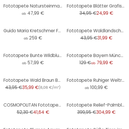
-28%
Fototapete Natursteinmauer
Fototapete Blätter Grafisch Vliestapete Modern matt in Beige 2,70 x 1,59 m
47,99 €
34,95 €
24,99 €
ab
-27%
Guido Maria Kretschmer Fototapete Art Edition Holunderblüten beige
Fototapete Waldlandschaft Kiefern Grau Grün – Vliestapete erweiterbar
259 €
43,95 €
31,99 €
ab
-38%
Fototapete Bunte Wildblumen - Blumentapete - UN Designs
Fototapete Bayern München Stadion Choreo Pack Mas
57,99 €
129 €
79,99 €
ab
ab
-18%
Fototapete Wald Braun Beige Vliestapete Bäume Tapete für Wohnzimmer, Schlafzimmer
Fototapete Ruhiger Weltraum
43,95 €
35,99 €
100,99 €
(
8,08 €/m²
)
ab
-20%
-24%
COSMOPOLITAN Fototapete Blätter Blau Gelb - Vliestapete mit Farbverlauf Modern
Fototapete Relief-Palmblatt 3D in Grau - Vliestapete
52,30 €
41,64 €
399,95 €
304,99 €
-29%