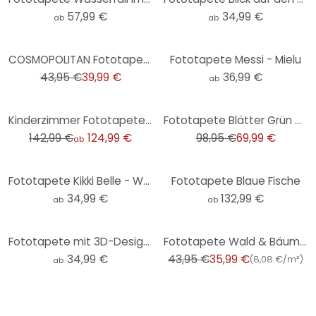
57,99 €
34,99 €
ab
ab
-9%
COSMOPOLITAN Fototapete Blätter Ranken Blau Weiß - Design Vliestapete Natur
Fototapete Messi - Mielu
43,95 €
39,99 €
36,99 €
ab
-13%
-29%
Kinderzimmer Fototapete Meerestiere tief im Ozean - Oliver Robins
Fototapete Blätter Grün Aquarell - Vliestapete mit Pflanzenmotiv für Schlafzimmer
142,99 €
124,99 €
98,95 €
69,99 €
ab
Fototapete Kikki Belle - Waldspaß - Rund - Selbstklebend/Vlies
Fototapete Blaue Fische
34,99 €
132,99 €
ab
ab
-18%
Fototapete mit 3D-Design - Abstrakte Ringe beige - Grande - Rund - Selbstklebend/Vlies
Fototapete Wald & Bäume Blau Vliestapete für Küche, Wohnzimmer
34,99 €
43,95 €
35,99 €
(
8,08 €/m²
)
ab