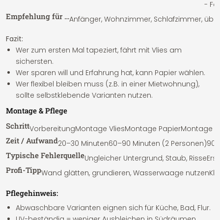
- Fe
Empfehlung für …
Anfänger, Wohnzimmer, Schlafzimmer, übera
Fazit:
Wer zum ersten Mal tapeziert, fährt mit Vlies am
sichersten.
Wer sparen will und Erfahrung hat, kann Papier wählen.
Wer flexibel bleiben muss (z.B. in einer Mietwohnung),
sollte selbstklebende Varianten nutzen.
Montage & Pflege
Schritt
Vorbereitung
Montage Vlies
Montage Papier
Montage s
Zeit / Aufwand
20–30 Minuten
60–90 Minuten (2 Personen)
90–
Typische Fehlerquelle
Ungleicher Untergrund, Staub, Risse
Ers
Profi-Tipp
Wand glätten, grundieren, Wasserwaage nutzen
Kle
Pflegehinweis:
Abwaschbare Varianten eignen sich für Küche, Bad, Flur.
UV-beständig = weniger Ausbleichen in Südräumen.