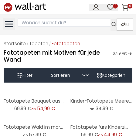
0
0
Artike
Artikel im M
KI
Startseite
Tapeten
Fototapeten
/
/
Fototapeten mit Motiven für jede
6719
Artikel
Wand
Filter
Kategorien
-21%
Fototapete Bouquet aus Trockenblumen - Blumentapete - Treechild
Kinder-Fototapete Meerestiere tief im Ozean - Oliver Robins - Rund - Selbstklebend/Vlies
69,99 €
54,99 €
34,99 €
ab
ab
-25%
Fototapete Wald im morgendlichen Nebel - Waldtapete - Maier
Fototapete fürs Kinderzimmer Süße Tiere im Wald - Kvilis
57,99 €
59,99 €
44,99 €
ab
ab