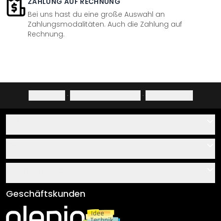
ZAHLUNG AUF RECHNUNG
Bei uns hast du eine große Auswahl an
Zahlungsmodalitäten. Auch die Zahlung auf
Rechnung.
Impressum
·
Datenschutzerklärung
·
Widerrufsrecht
Hilfe
Kontakt
Service
Über uns
Gutscheine
Informationen
Fragen & Antworten
Klebe- und Montageanleitungen
AGB
Geschäftskunden
Material Übersicht
Impressum
Newsletter An-/Abmeldung