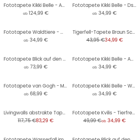
Fototapete Kikki Belle - Abenteuer der Dinos
Fototapete Kikki Belle - Dschungelkatzen - Rund - Selbstklebend/Vlies
124,99 €
34,99 €
ab
ab
-20%
Fototapete Waldtiere - Waldtapete Kinderzimmer - Kvilis - Rund - Selbstklebend/Vlies
Tigerfell-Tapete Braun Schwarz - Fototapete Animal Print - exotische Vliestapete
34,99 €
43,95 €
34,99 €
ab
Fototapete Blick auf den See - Landschaftstapete - Keller
Fototapete Kikki Belle - Abenteuer der Dinos - Rund - Selbstklebend/Vlies
73,99 €
34,99 €
ab
ab
Fototapete van Gogh - Mandelblüte ocker
Fototapete Kikki Belle - Welt der Tiere - Rund - Selbstklebend/Vlies
68,99 €
34,99 €
ab
ab
-29%
-30%
Livingwalls abstrakte Tapete Metropolitan Stories THE WALL Vliestapete bunt
Fototapete Kvilis - Tierfreunde im Wald
117,75 €
83,29 €
49,99 €
34,99 €
ab
Fototapete Wasserfall im Wald - Landschaftstapete - Foto
Fototapete Blick auf den See - Landschaftstapete Rund - Keller - Selbstklebend/Vlies