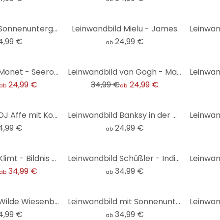
Leinwandbild Sonnenuntergang über Strand und Meer - Sisi & Seb
Leinwandbild Mielu - James
4,99 €
24,99 €
ab
-29%
Leinwandbild Monet - Seerosen 1918
Leinwandbild van Gogh - Mandelblüte Ocker - Panorama
24,99 €
34,99 €
24,99 €
ab
ab
Leinwandbild DJ Affe mit Kopfhörer - Magnusson
Leinwandbild Banksy in der Ukraine - Ein kleiner Judoka
4,99 €
24,99 €
ab
Leinwandbild Klimt - Bildnis der Adele Bloch-Bauer
Leinwandbild Schüßler - Indian Summer - Panorama
34,99 €
34,99 €
ab
ab
Leinwandbild Wilde Wiesenblumen im Sonnenlicht - Talen - Panorama
Leinwandbild mit Sonnenuntergang - Sanfte Hügel in der Abendsonne - Costa - Panorama
4,99 €
34,99 €
ab