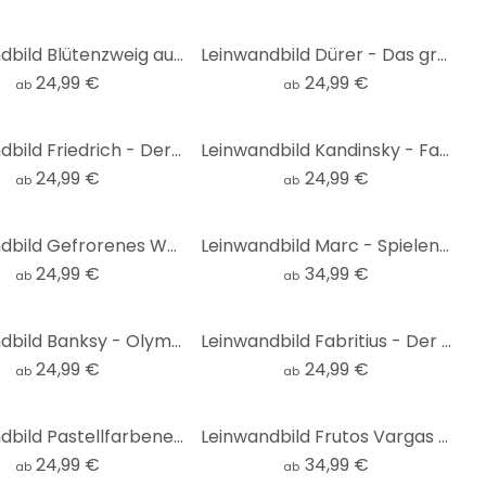
Leinwandbild Blütenzweig auf Vintage-Gold - Paksoylu
Leinwandbild Dürer - Das große Rasenstück
24,99 €
24,99 €
ab
ab
Leinwandbild Friedrich - Der Wanderer über dem Nebelmeer
Leinwandbild Kandinsky - Farbstudie Quadrate und konzentrische Ringe
24,99 €
24,99 €
ab
ab
Leinwandbild Gefrorenes Wasser - Fedrau
Leinwandbild Marc - Spielende Formen - Panorama
24,99 €
34,99 €
ab
ab
Leinwandbild Banksy - Olympics
Leinwandbild Fabritius - Der Distelfink
24,99 €
24,99 €
ab
ab
Leinwandbild Pastellfarbene Gräser - Treechild
Leinwandbild Frutos Vargas - The Four Elements - Panorama
24,99 €
34,99 €
ab
ab