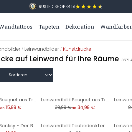
TRUSTED SHOPS
4.51
Wandtattoos
Tapeten
Dekoration
Wandfarbe
ndbilder
Leinwandbilder
Kunstdrucke
/
/
cke auf Leinwand für Ihre Räume
3571
A
-13%
-20%
Leinwandbild Bouquet aus Trockenblumen - Treechild
Leinwandbild Bouquet aus Trockenblumen - Treechild - Panorama
15,99 €
39,99 €
34,99 €
2
ab
ab
-36%
Leinwandbild Banksy - Der Blumenwerfer
Leinwandbild Taubedeckter Sonnenaufgang - Kværnstrøm