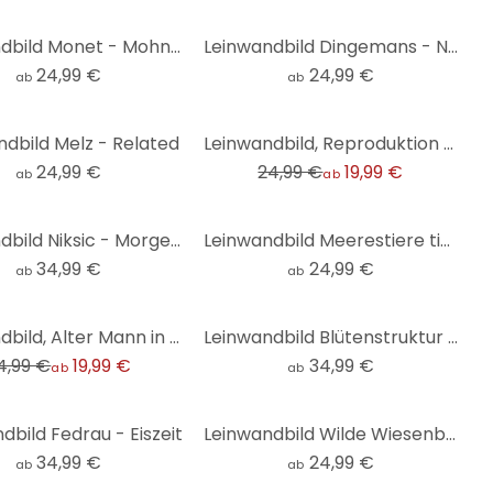
Leinwandbild Monet - Mohnfeld bei Argenteuil
Leinwandbild Dingemans - Nebel im Herbstwald
24,99 €
24,99 €
ab
ab
-20%
ndbild Melz - Related
Leinwandbild, Reproduktion eines Gemäldes von V. van Gogh - Sternennacht über der Rhône
24,99 €
24,99 €
19,99 €
ab
ab
Leinwandbild Niksic - Morgenlicht
Leinwandbild Meerestiere tief im Ozean - Oliver Robins
34,99 €
24,99 €
ab
ab
Leinwandbild, Alter Mann in Traurigkeit - V. van Gogh Reproduktion
Leinwandbild Blütenstruktur einer Trockenblume - Treechild - Panorama
4,99 €
19,99 €
34,99 €
ab
ab
dbild Fedrau - Eiszeit
Leinwandbild Wilde Wiesenblumen im Sonnenlicht - Talen
34,99 €
24,99 €
ab
ab