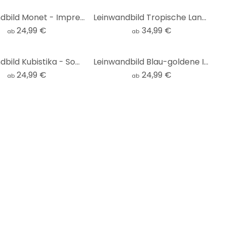
Leinwandbild Monet - Impression
Leinwandbild Tropische Landschaft mit Palmen - Haase - Panorama
24,99 €
34,99 €
ab
ab
Leinwandbild Kubistika - Sommertag
Leinwandbild Blau-goldene Interaktion - Fedrau
24,99 €
24,99 €
ab
ab