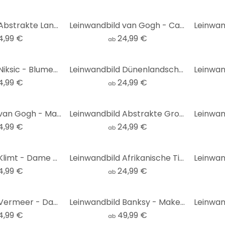
Leinwandbild Abstrakte Landschaft mit Metallicfarben - Alma
Leinwandbild van Gogh - Café-Terrasse am Abend
4,99 €
24,99 €
ab
Leinwandbild Niksic - Blumenwiese - Panorama
Leinwandbild Dünenlandschaft an der Nordsee - Annie
4,99 €
24,99 €
ab
Leinwandbild van Gogh - Mandelblüte - Panorama
Leinwandbild Abstrakte Großstadt - Schmucker
4,99 €
24,99 €
ab
Leinwandbild Klimt - Dame mit Fächer
Leinwandbild Afrikanische Tiere im Regenwald - Kvilis
4,99 €
24,99 €
ab
Leinwandbild Vermeer - Das Mädchen mit dem Perlenohrgehänge
Leinwandbild Banksy - Make Some Trouble
4,99 €
49,99 €
ab