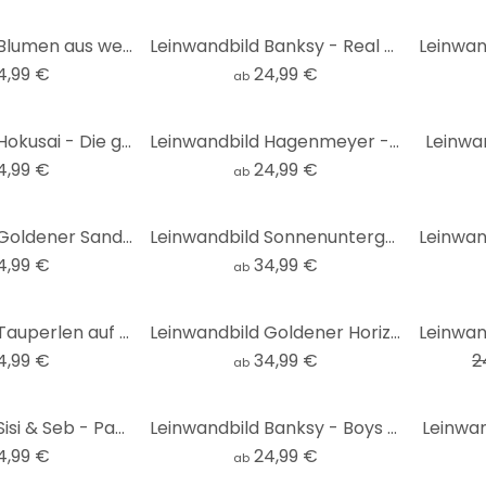
Leinwandbild Blumen aus weißen Perlen - Grande - Panorama
Leinwandbild Banksy - Real Hero
4,99 €
24,99 €
ab
Leinwandbild Hokusai - Die große Welle von Kanagawa
Leinwandbild Hagenmeyer - Verliebte Fische
Leinwa
4,99 €
24,99 €
ab
Leinwandbild Goldener Sand - Purina-Purite
Leinwandbild Sonnenuntergang in Venedig - Zhang - Panorama
4,99 €
34,99 €
ab
-20%
Leinwandbild Tauperlen auf Pusteblumen - Treechild
Leinwandbild Goldener Horizont im Abendlicht | Kunstdruck fürs Wohnzimmer - Schmucker - Panorama
4,99 €
34,99 €
2
ab
Leinwandbild Sisi & Seb - Pampas
Leinwandbild Banksy - Boys drawing
Leinwan
4,99 €
24,99 €
ab