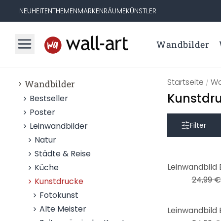
NEUHEITEN
THEMEN
MARKEN
RÄUME
KÜNSTLER
Wandbilder
Startseite
Wa
Wandbilder
/
Kunstdru
Bestseller
Poster
Leinwandbilder
Filter
Natur
Städte & Reise
-36%
Küche
24,99 €
Kunstdrucke
Fotokunst
-20%
Alte Meister