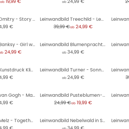
€
19,99 €
24,99 €
2
ab
ab
-38%
Leinwandbild Dmitry - Story of a Waterdrop - Panorama
Leinwandbild Treechild - Lebensfreude bunter Menschen - Panorama
4,99 €
39,99 €
24,99 €
ab
Leinwandbild Banksy - Girl with the red balloon
Leinwandbild Blumenpracht in warmen Pastelltönen | Florale Kunst - Paksoylu - Panorama
24,99 €
34,99 €
ab
ab
-50%
Leinwandbild Kunstdruck Klimt - Der Kuss
Leinwandbild Turner - Sonnenuntergang über einem See
4,99 €
24,99 €
3
ab
-20%
Leinwandbild van Gogh - Mandelblüte
Leinwandbild Pusteblumen-Traum im Frühling - Paksoylu
4,99 €
24,99 €
19,99 €
ab
Leinwandbild Melz - Together
Leinwandbild Nebelwald in Schwarz-Weiß - Panorama - Xu
4,99 €
34,99 €
ab