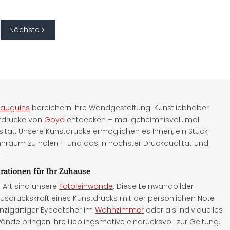
Nächste
Gauguins
bereichern Ihre Wandgestaltung. Kunstliebhaber
tdrucke von
Goya
entdecken – mal geheimnisvoll, mal
nsität. Unsere Kunstdrucke ermöglichen es Ihnen, ein Stück
hnraum zu holen – und das in höchster Druckqualität und
.
rationen für Ihr Zuhause
l-Art sind unsere
Fotoleinwände
. Diese Leinwandbilder
Ausdruckskraft eines Kunstdrucks mit der persönlichen Note
inzigartiger Eyecatcher im
Wohnzimmer
oder als individuelles
nde bringen Ihre Lieblingsmotive eindrucksvoll zur Geltung.