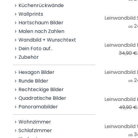
Küchenrückwände
Wallprints
Hartschaum Bilder
2
ab
Malen nach Zahlen
Wandbild + Wunschtext
-28%
Dein Foto auf..
34,90 €
Zubehör
Hexagon Bilder
2
Runde Bilder
ab
Rechteckige Bilder
-30%
Quadratische Bilder
Panoramabilder
49,90 €
Wohnzimmer
Schlafzimmer
3
ab