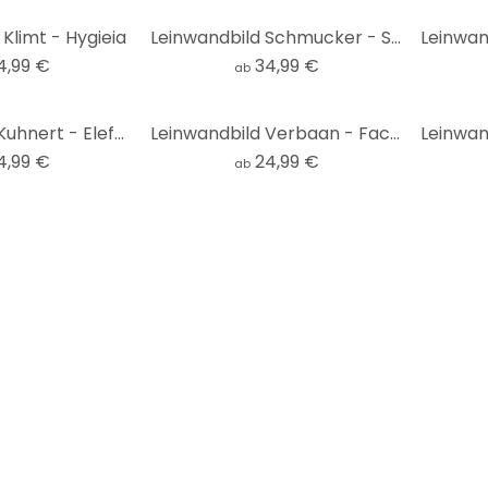
Klimt - Hygieia
Leinwandbild Schmucker - Sonnenlicht - Panorama
4,99 €
34,99 €
ab
Leinwandbild Kuhnert - Elefanten an der Wasserstelle
Leinwandbild Verbaan - Face like a Melody
4,99 €
24,99 €
ab