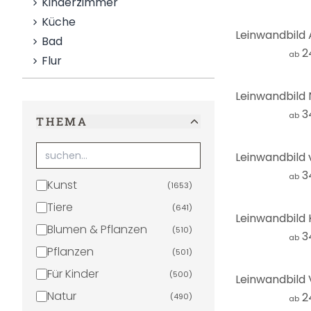
Kinderzimmer
Küche
Bad
2
ab
Flur
3
ab
THEMA
3
ab
Kunst
(
1653
)
Tiere
(
641
)
Blumen & Pflanzen
(
510
)
3
ab
Pflanzen
(
501
)
Für Kinder
(
500
)
Natur
2
(
490
)
ab