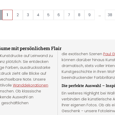
...
1
2
3
4
5
6
7
8
9
38
ume mit persönlichem Flair
die exotischen Szenen
Paul 
e Kunstdrucke auf Leinwand zu
können darüber hinaus Kuns
nz plötzlich: Sie entdecken
dramatisch, stets voller Inte
ige Farben, ausdrucksstarke
Kunstgeschichte in Ihren Wo
druck zieht alle Blicke auf
beeindruckender Farbbrillanz
wechselbare Note. Unsere
tilvolle
Wanddekorationen
Die perfekte Auswahl – Inspi
ünschen. Ob klassische
Ein weiteres Highlight bei Wal
ckende Auswahl an
verbinden die künstlerische 
n geschäftlichen
Ihrer eigenen Fotos. Ob als e
Geschenk – unsere Fotoleinwä