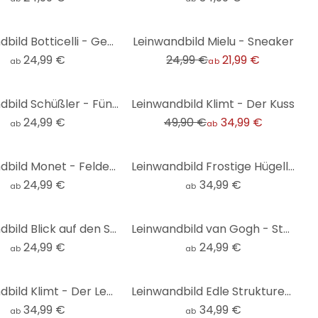
-12%
Leinwandbild Botticelli - Geburt der Venus
Leinwandbild Mielu - Sneaker
24,99 €
24,99 €
21,99 €
ab
ab
-30%
Leinwandbild Schüßler - Fünf Figuren in Gelb
Leinwandbild Klimt - Der Kuss
24,99 €
49,90 €
34,99 €
ab
ab
Leinwandbild Monet - Felder im Frühling
Leinwandbild Frostige Hügellandschaft - Eisenmann - Panorama
24,99 €
34,99 €
ab
ab
Leinwandbild Blick auf den See - Landschaftsmotiv - Keller
Leinwandbild van Gogh - Sternennacht 1888
24,99 €
24,99 €
ab
ab
Leinwandbild Klimt - Der Lebensbaum
Leinwandbild Edle Strukturen in Gold und Violett - Shelest - Panorama
34,99 €
34,99 €
ab
ab