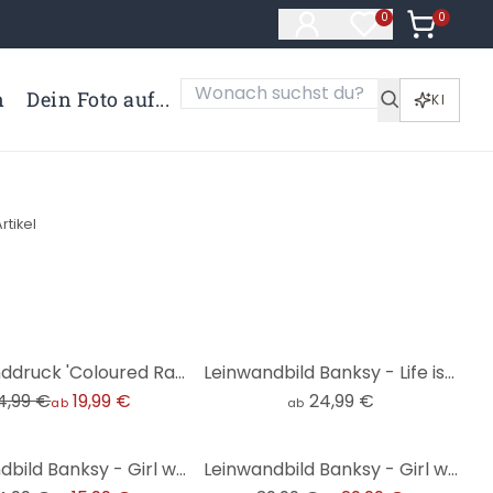
0
Artikel i
0
Artikel im Merk
n
Dein Foto auf...
KI
rtikel
Leinwanddruck 'Coloured Rain' von Banksy – Zeitlose Streetart für Ihr Zuhause
Leinwandbild Banksy - Life is short
4,99 €
19,99 €
24,99 €
ab
ab
-25%
Leinwandbild Banksy - Girl with balloon
Leinwandbild Banksy - Girl with balloon - Panorama