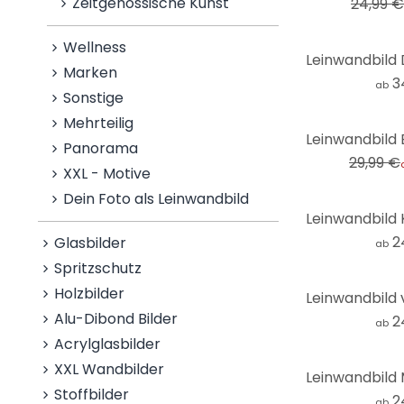
Zeitgenössische Kunst
24,99 
Wellness
Marken
3
ab
Sonstige
Mehrteilig
-17%
Panorama
29,99 €
XXL - Motive
Dein Foto als Leinwandbild
2
Glasbilder
ab
Spritzschutz
Holzbilder
Alu-Dibond Bilder
2
ab
Acrylglasbilder
XXL Wandbilder
Stoffbilder
2
ab