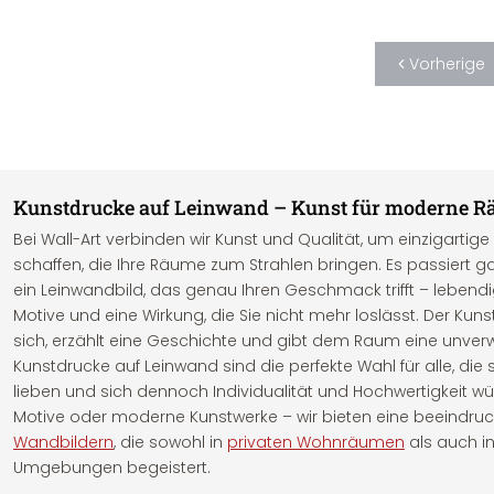
Shabby
(
7
)
Fußball
(
7
)
Vorherige
Kunstdrucke auf Leinwand – Kunst für moderne Rä
Bei Wall-Art verbinden wir Kunst und Qualität, um einzigartig
schaffen, die Ihre Räume zum Strahlen bringen. Es passiert ga
ein Leinwandbild, das genau Ihren Geschmack trifft – lebend
Motive und eine Wirkung, die Sie nicht mehr loslässt. Der Kunst
sich, erzählt eine Geschichte und gibt dem Raum eine unver
Kunstdrucke auf Leinwand sind die perfekte Wahl für alle, die s
lieben und sich dennoch Individualität und Hochwertigkeit w
Motive oder moderne Kunstwerke – wir bieten eine beeindru
Wandbildern
, die sowohl in
privaten Wohnräumen
als auch i
Umgebungen begeistert.