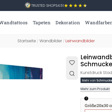
TRUSTED SHOPS
4.51
Wandtattoos
Tapeten
Dekoration
Wandfarbe
Startseite
Wandbilder
Leinwandbilder
/
/
Leinwandb
Schmucker
Kunstdruck Stadt
Mehr von
Schmucke
Mehr zum Produkt
1
Größe
:
20x30 