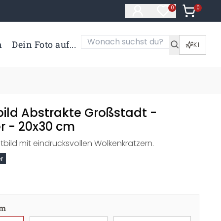
0
Artikel i
0
Artikel im Merk
n
Dein Foto auf...
KI
ild Abstrakte Großstadt -
 - 20x30 cm
bild mit eindrucksvollen Wolkenkratzern.
r
cm