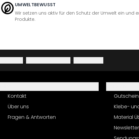
UMWELTBEWUSST
Wir setzen uns aktiv für den Schutz der Umwelt ein und 
Produkte.
Impressum
·
Datenschutzerklärung
·
Widerrufsrecht
Hilfe
Service
Kontakt
Gutschein
Über uns
Klebe- un
Fragen & Antworten
Material Ü
Newslette
Sendungs