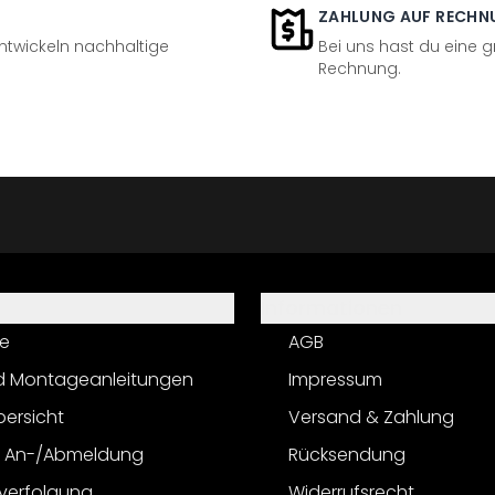
ZAHLUNG AUF RECHN
entwickeln nachhaltige
Bei uns hast du eine 
Rechnung.
Informationen
e
AGB
d Montageanleitungen
Impressum
bersicht
Versand & Zahlung
r An-/Abmeldung
Rücksendung
verfolgung
Widerrufsrecht