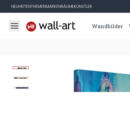
NEUHEITEN
THEMEN
MARKEN
RÄUME
KÜNSTLER
Wandbilder