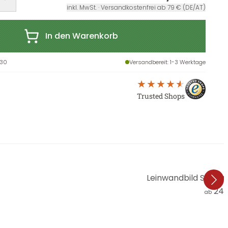
inkl. MwSt. · Versandkostenfrei ab 79 € (DE/AT)
In den Warenkorb
30
Versandbereit
: 1-3 Werktage
Trusted Shops
Leinwandbild Schm
24,
ab