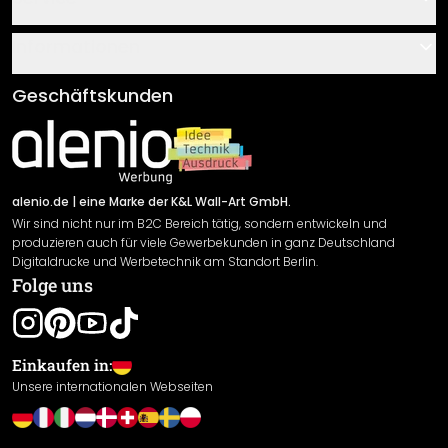
Über uns
Gutscheine
Informationen
Fragen & Antworten
Klebe- und Montageanleitungen
AGB
Geschäftskunden
Material Übersicht
Impressum
Newsletter An-/Abmeldung
Versand & Zahlung
Sendungsverfolgung
Rücksendung
alenio.de
| eine Marke der K&L Wall-Art GmbH.
Wir sind nicht nur im B2C Bereich tätig, sondern entwickeln und
Widerrufsrecht
produzieren auch für viele Gewerbekunden in ganz Deutschland
Datenschutzerklärung
Digitaldrucke und Werbetechnik am Standort Berlin.
Folge uns
Gewährleistung
Leistungserklärung / CE-Zeichen
Cookie Einstellungen
Einkaufen in:
Unsere internationalen Webseiten