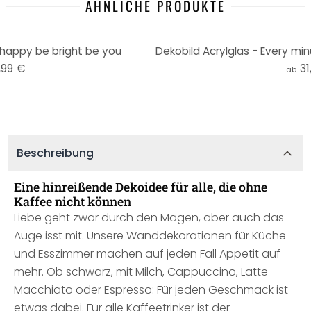
ÄHNLICHE PRODUKTE
 happy be bright be you
,99 €
31
ab
Beschreibung
Eine hinreißende Dekoidee für alle, die ohne
Kaffee nicht können
Liebe geht zwar durch den Magen, aber auch das
Auge isst mit. Unsere Wanddekorationen für Küche
und Esszimmer machen auf jeden Fall Appetit auf
mehr. Ob schwarz, mit Milch, Cappuccino, Latte
Macchiato oder Espresso: Für jeden Geschmack ist
etwas dabei. Für alle Kaffeetrinker ist der