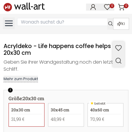
0
0
Artike
Artikel im M
KI
Acryldeko - Life happens coffee helps -
20x30 cm
Geben Sie ihrer Wandgestaltung noch den letzten
Schliff.
Mehr zum Produkt
1
Größe
:
20x30 cm
★
beliebt
20x30 cm
30x45 cm
40x60 cm
31,99 €
48,99 €
70,99 €