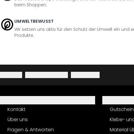
beim Shoppen.
UMWELTBEWUSST
Wir setzen uns aktiv für den Schutz der Umwelt ein und 
Produkte.
Impressum
·
Datenschutzerklärung
·
Widerrufsrecht
Hilfe
Service
Kontakt
Gutschein
Über uns
Klebe- un
Fragen & Antworten
Material Ü