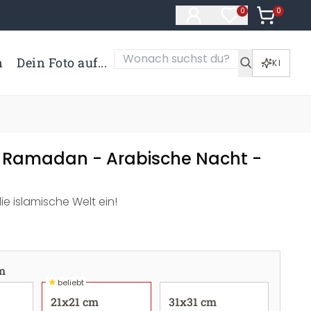
0
Artikel i
0
Artikel im Merk
n
Dein Foto auf...
KI
 Ramadan - Arabische Nacht -
ie islamische Welt ein!
m
★
beliebt
21x21 cm
31x31 cm