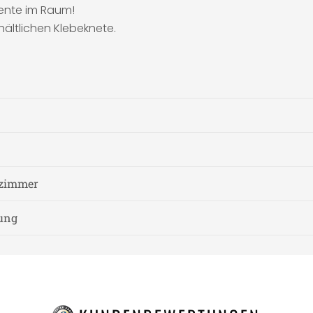
zente im Raum!
hältlichen Klebeknete.
fzimmer
nung