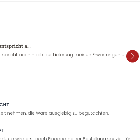
entspricht a…
tspricht auch nach der Lieferung meinen Erwartungen und sieht
ECHT
 Zeit nehmen, die Ware ausgiebig zu begutachten.
GT
odukte wird erst nach Eingang deiner Bestellung speziell für