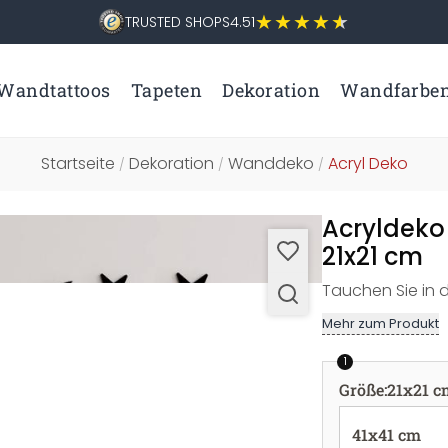
TRUSTED SHOPS
4.51
Wandtattoos
Tapeten
Dekoration
Wandfarbe
Startseite
Dekoration
Wanddeko
Acryl Deko
/
/
/
Acryldeko
21x21 cm
Tauchen Sie in d
Mehr zum Produkt
1
Größe
:
21x21 c
41x41 cm