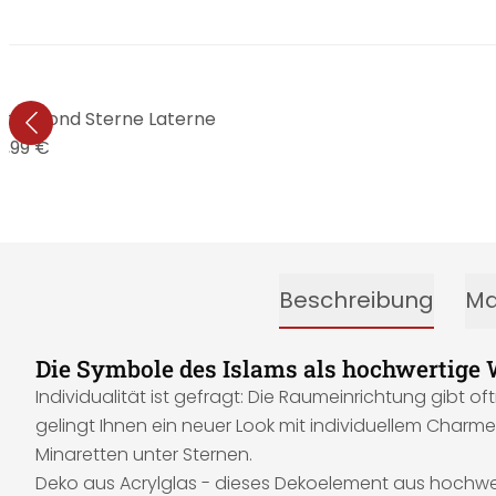
t - Mond Sterne Laterne
7,99 €
Beschreibung
Ma
Die Symbole des Islams als hochwertige
Individualität ist gefragt: Die Raumeinrichtung gibt of
gelingt Ihnen ein neuer Look mit individuellem Charm
Minaretten unter Sternen.
Deko aus Acrylglas - dieses Dekoelement aus hochwer