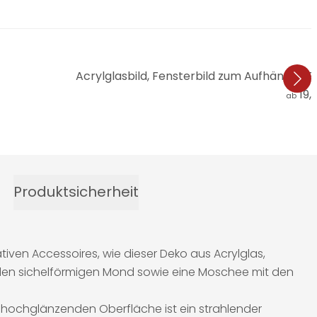
Acrylglasbild, Fensterbild zum Aufhängen
19,
ab
Produktsicherheit
ativen Accessoires, wie dieser Deko aus Acrylglas,
s: den sichelförmigen Mond sowie eine Moschee mit den
 hochglänzenden Oberfläche ist ein strahlender