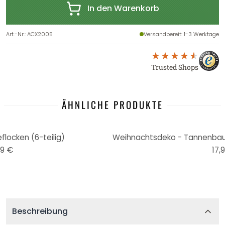
In den Warenkorb
Art.-Nr.
:
ACX2005
Versandbereit
: 1-3 Werktage
Trusted Shops
ÄHNLICHE PRODUKTE
locken (6-teilig)
99 €
17,
Beschreibung