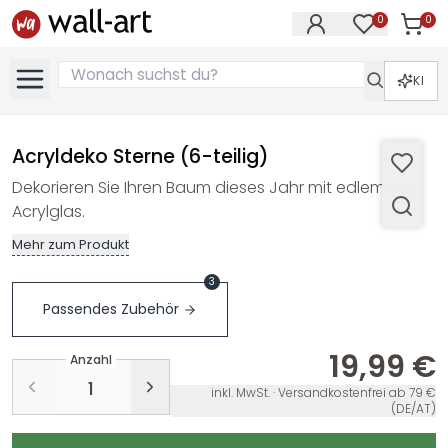
0
0
Artike
Artikel im M
KI
Acryldeko Sterne (6-teilig)
Dekorieren Sie Ihren Baum dieses Jahr mit edlem
Acrylglas.
Mehr zum Produkt
3
Passendes Zubehör
19,99 €
Anzahl
inkl. MwSt. · Versandkostenfrei ab 79 €
(DE/AT)