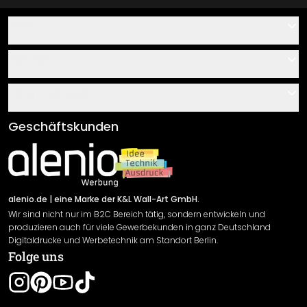
Hilfe
Kontakt
Service
Über uns
Gutscheine
Informationen
Fragen & Antworten
Klebe- und Montageanleitungen
AGB
Geschäftskunden
Material Übersicht
Impressum
Newsletter An-/Abmeldung
Versand & Zahlung
Sendungsverfolgung
Rücksendung
alenio.de
| eine Marke der K&L Wall-Art GmbH.
Wir sind nicht nur im B2C Bereich tätig, sondern entwickeln und
Widerrufsrecht
produzieren auch für viele Gewerbekunden in ganz Deutschland
Datenschutzerklärung
Digitaldrucke und Werbetechnik am Standort Berlin.
Folge uns
Gewährleistung
Leistungserklärung / CE-Zeichen