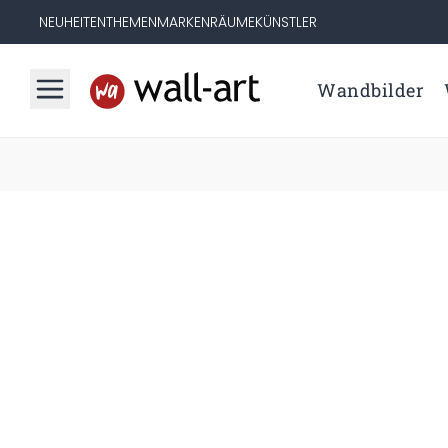
NEUHEITEN
THEMEN
MARKEN
RÄUME
KÜNSTLER
Wandbilder