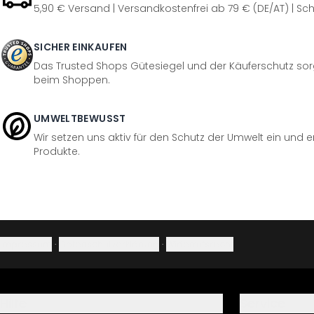
5,90 € Versand | Versandkostenfrei ab 79 € (DE/AT) | Sch
SICHER EINKAUFEN
Das Trusted Shops Gütesiegel und der Käuferschutz sorg
beim Shoppen.
UMWELTBEWUSST
Wir setzen uns aktiv für den Schutz der Umwelt ein und 
Produkte.
Impressum
·
Datenschutzerklärung
·
Widerrufsrecht
Hilfe
Service