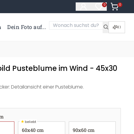
0
Artikel i
0
Artikel im Merk
n
Dein Foto auf...
KI
bild Pusteblume im Wind - 45x30
cker: Detailansicht einer Pusteblume.
cm
★
beliebt
60x40 cm
90x60 cm