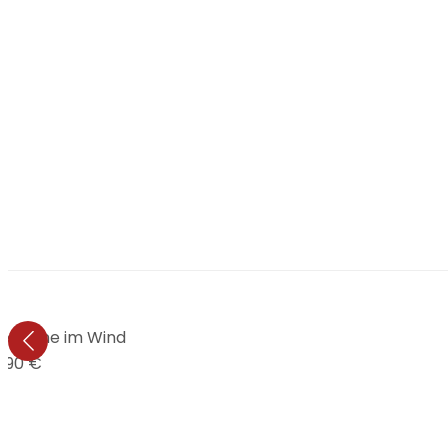
teblume im Wind
9,90 €