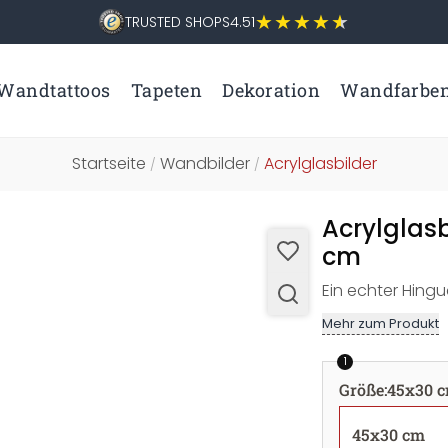
TRUSTED SHOPS
4.51
Wandtattoos
Tapeten
Dekoration
Wandfarbe
Startseite
Wandbilder
Acrylglasbilder
/
/
Acrylglas
cm
Ein echter Hingu
Mehr zum Produkt
1
Größe
:
45x30 
45x30 cm