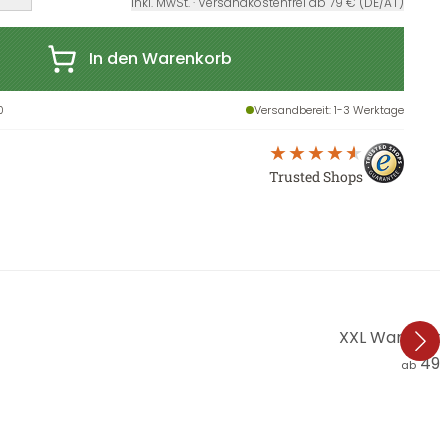
inkl. MwSt. · Versandkostenfrei ab 79 € (DE/AT)
In den Warenkorb
0
Versandbereit
: 1-3 Werktage
Trusted Shops
XXL Wandbild
49,
ab