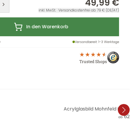
49,99 €
inkl. MwSt. · Versandkostenfrei ab 79 € (DE/AT)
In den Warenkorb
0
Versandbereit
: 1-3 Werktage
Trusted Shops
Acrylglasbild Mohnfeld im 
62,
ab