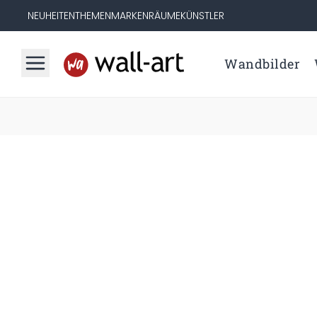
NEUHEITEN
THEMEN
MARKEN
RÄUME
KÜNSTLER
Wandbilder