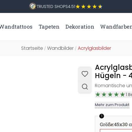
TRUSTED SHOPS
4.51
Wandtattoos
Tapeten
Dekoration
Wandfarbe
Startseite
Wandbilder
Acrylglasbilder
/
/
Acrylglas
Hügeln - 
Romantische und 
1
B
Mehr zum Produkt
1
Größe
:
45x30 