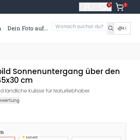
0
Artikel i
0
Artikel im Merk
n
Dein Foto auf...
KI
bild Sonnenuntergang über den
45x30 cm
ländliche Kulisse für Naturliebhaber.
ewertung
cm
★
beliebt