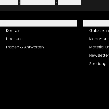
Impressum
·
Datenschutzerklärung
·
Widerrufsrecht
Hilfe
Service
Kontakt
Gutschein
Über uns
Klebe- un
Fragen & Antworten
Material Ü
Newslette
Sendungs