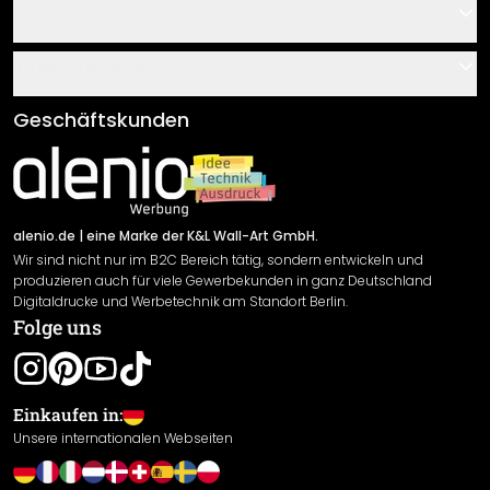
Kontakt
Service
Über uns
Gutscheine
Informationen
Fragen & Antworten
Klebe- und Montageanleitungen
AGB
Geschäftskunden
Material Übersicht
Impressum
Newsletter An-/Abmeldung
Versand & Zahlung
Sendungsverfolgung
Rücksendung
alenio.de
| eine Marke der K&L Wall-Art GmbH.
Wir sind nicht nur im B2C Bereich tätig, sondern entwickeln und
Widerrufsrecht
produzieren auch für viele Gewerbekunden in ganz Deutschland
Datenschutzerklärung
Digitaldrucke und Werbetechnik am Standort Berlin.
Folge uns
Gewährleistung
Leistungserklärung / CE-Zeichen
Cookie Einstellungen
Einkaufen in:
Unsere internationalen Webseiten