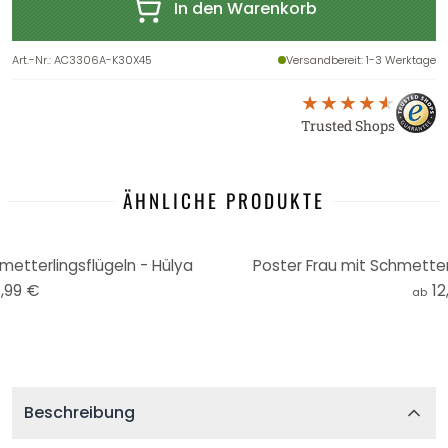
In den Warenkorb
Art.-Nr.
:
AC3306A-K30X45
Versandbereit
: 1-3 Werktage
Trusted Shops
ÄHNLICHE PRODUKTE
metterlingsflügeln - Hülya
Poster Frau mit Schmetterl
,99 €
12
ab
Beschreibung