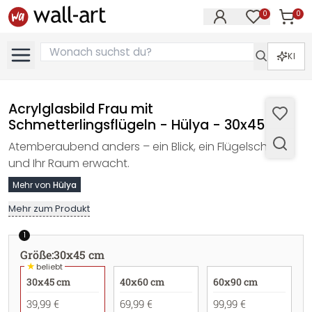
0
0
Artike
Artikel im M
KI
Acrylglasbild Frau mit
Schmetterlingsflügeln - Hülya - 30x45 cm
Atemberaubend anders – ein Blick, ein Flügelschlag,
und Ihr Raum erwacht.
Mehr von
Hülya
Mehr zum Produkt
1
Größe
:
30x45 cm
★
beliebt
30x45 cm
40x60 cm
60x90 cm
39,99 €
69,99 €
99,99 €