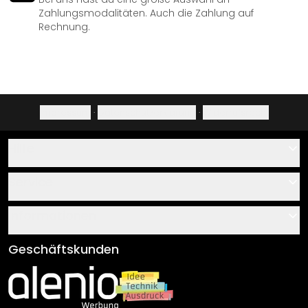
Zahlungsmodalitäten. Auch die Zahlung auf
Rechnung.
Impressum
·
Datenschutzerklärung
·
Widerrufsrecht
Hilfe
Kontakt
Service
Über uns
Gutscheine
Informationen
Fragen & Antworten
Klebe- und Montageanleitungen
AGB
Geschäftskunden
Material Übersicht
Impressum
Newsletter An-/Abmeldung
Versand & Zahlung
Sendungsverfolgung