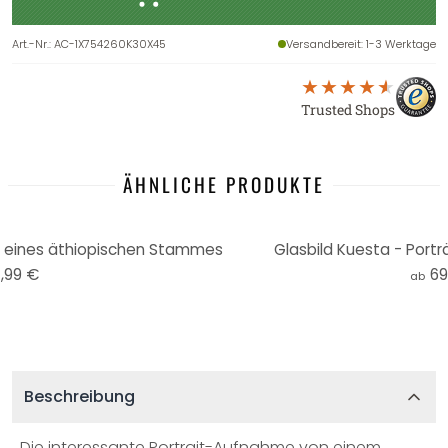
Art.-Nr.
:
AC-1X754260K30X45
Versandbereit
: 1-3 Werktage
Trusted Shops
ÄHNLICHE PRODUKTE
t eines äthiopischen Stammes
Glasbild Kuesta - Por
,99 €
69
ab
Beschreibung
Die interessante Portrait-Aufnahme von einem