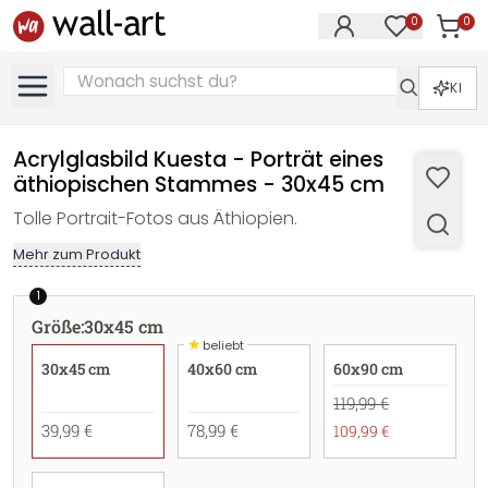
0
0
Artike
Artikel im M
KI
Acrylglasbild Kuesta - Porträt eines
äthiopischen Stammes - 30x45 cm
Tolle Portrait-Fotos aus Äthiopien.
Mehr zum Produkt
1
Größe
:
30x45 cm
★
beliebt
30x45 cm
40x60 cm
60x90 cm
119,99 €
39,99 €
78,99 €
109,99 €