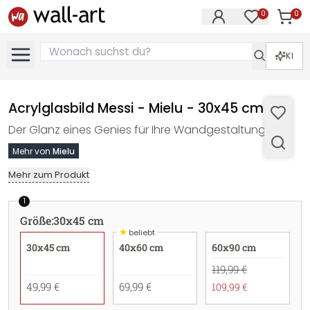
0
0
Artike
Artikel im M
KI
Acrylglasbild Messi - Mielu - 30x45 cm
Der Glanz eines Genies für Ihre Wandgestaltung.
Mehr von
Mielu
Mehr zum Produkt
1
Größe
:
30x45 cm
★
beliebt
30x45 cm
40x60 cm
60x90 cm
119,99 €
49,99 €
69,99 €
109,99 €