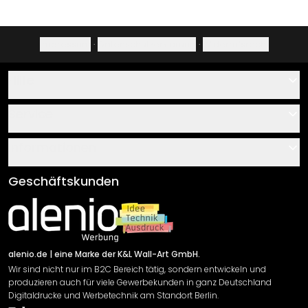
Impressum
·
Datenschutzerklärung
·
Widerrufsrecht
Hilfe
Kontakt
Service
Über uns
Gutscheine
Informationen
Fragen & Antworten
Klebe- und Montageanleitungen
AGB
Geschäftskunden
Material Übersicht
Impressum
Newsletter An-/Abmeldung
Versand & Zahlung
Sendungsverfolgung
Rücksendung
alenio.de
| eine Marke der K&L Wall-Art GmbH.
Wir sind nicht nur im B2C Bereich tätig, sondern entwickeln und
Widerrufsrecht
produzieren auch für viele Gewerbekunden in ganz Deutschland
Datenschutzerklärung
Digitaldrucke und Werbetechnik am Standort Berlin.