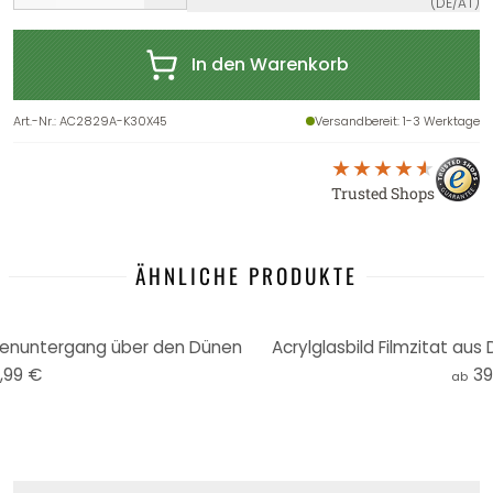
(DE/AT)
In den Warenkorb
Art.-Nr.
:
AC2829A-K30X45
Versandbereit
: 1-3 Werktage
Trusted Shops
ÄHNLICHE PRODUKTE
nnenuntergang über den Dünen
Acrylglasbild Filmzitat aus D
,99 €
39
ab