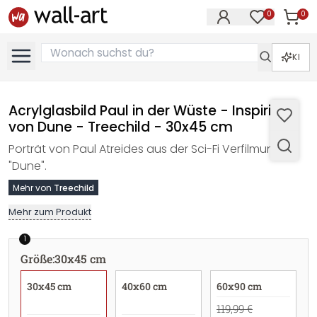
0
0
Artike
Artikel im M
KI
Acrylglasbild Paul in der Wüste - Inspiriert
von Dune - Treechild - 30x45 cm
Porträt von Paul Atreides aus der Sci-Fi Verfilmung
"Dune".
Mehr von
Treechild
Mehr zum Produkt
1
Größe
:
30x45 cm
30x45 cm
40x60 cm
60x90 cm
119,99 €