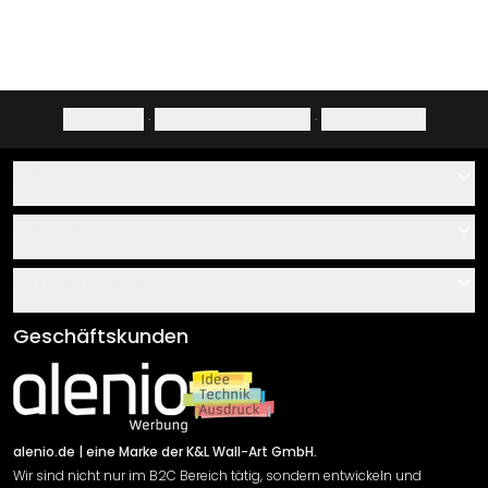
Impressum
·
Datenschutzerklärung
·
Widerrufsrecht
Hilfe
Kontakt
Service
Über uns
Gutscheine
Informationen
Fragen & Antworten
Klebe- und Montageanleitungen
AGB
Geschäftskunden
Material Übersicht
Impressum
Newsletter An-/Abmeldung
Versand & Zahlung
Sendungsverfolgung
Rücksendung
alenio.de
| eine Marke der K&L Wall-Art GmbH.
Wir sind nicht nur im B2C Bereich tätig, sondern entwickeln und
Widerrufsrecht