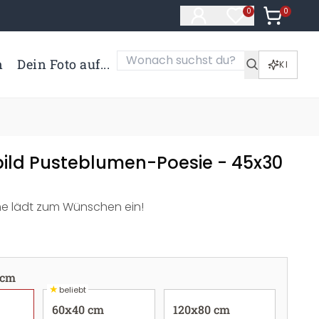
0
Artikel i
0
Artikel im Merk
n
Dein Foto auf...
KI
bild Pusteblumen-Poesie - 45x30
me lädt zum Wünschen ein!
 cm
★
beliebt
60x40 cm
120x80 cm