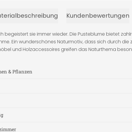
terialbeschreibung
Kundenbewertungen
geistert sie immer wieder. Die Pusteblume bietet zahlre
ahme. Ein wunderschönes Naturmotiv, dass sich durch die 
lzmöbel und Holzaccessoires greifen das Naturthema besond
men & Pflanzen
ig
fzimmer