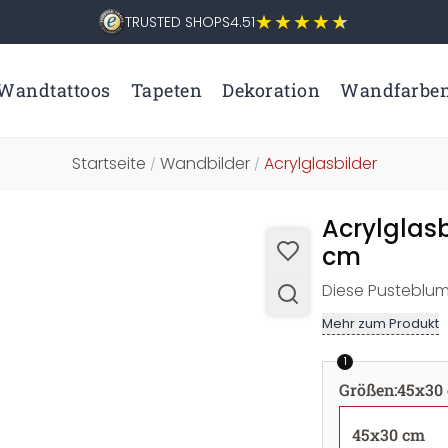
TRUSTED SHOPS
4.51
Wandtattoos
Tapeten
Dekoration
Wandfarbe
Startseite
Wandbilder
Acrylglasbilder
/
/
Acrylglas
cm
Diese Pusteblu
Mehr zum Produkt
1
Größen
:
45x30
45x30 cm