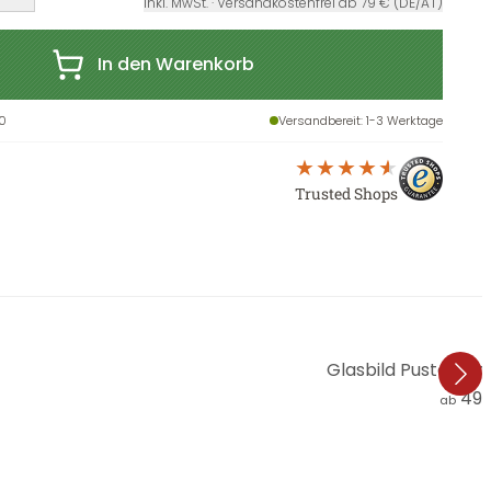
inkl. MwSt. · Versandkostenfrei ab 79 € (DE/AT)
In den Warenkorb
0
Versandbereit
: 1-3 Werktage
Trusted Shops
Glasbild Pusteblu
49,
ab