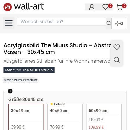
0
0
Artike
Artikel im M
KI
Acrylglasbild The Miuus Studio - Abstrakte
Vasen - 30x45 cm
Ausgefallenes Stillleben für Ihre Wohnzimmerwand
Mehr von
The Miuus Studio
Mehr zum Produkt
1
Größe
:
30x45 cm
★
beliebt
30x45 cm
40x60 cm
60x90 cm
119,99 €
39,99 €
78,99 €
109,99 €