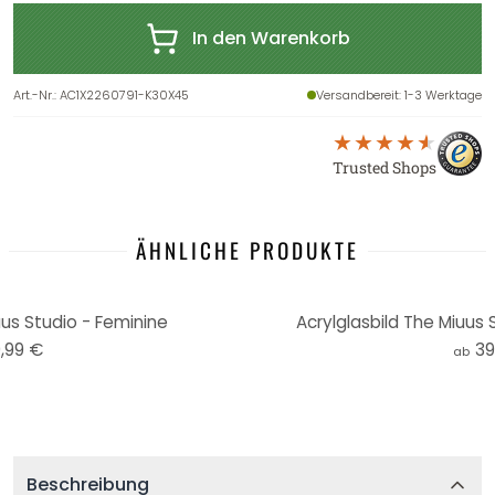
In den Warenkorb
Art.-Nr.
:
AC1X2260791-K30X45
Versandbereit
: 1-3 Werktage
Trusted Shops
ÄHNLICHE PRODUKTE
uus Studio - Feminine
Acrylglasbild The Miuus 
,99 €
39
ab
Beschreibung