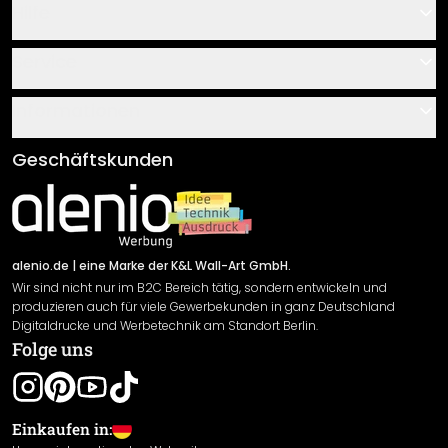
Hilfe
Kontakt
Service
Über uns
Gutscheine
Informationen
Fragen & Antworten
Klebe- und Montageanleitungen
AGB
Geschäftskunden
Material Übersicht
Impressum
Newsletter An-/Abmeldung
Versand & Zahlung
Sendungsverfolgung
Rücksendung
alenio.de
| eine Marke der K&L Wall-Art GmbH.
Wir sind nicht nur im B2C Bereich tätig, sondern entwickeln und
Widerrufsrecht
produzieren auch für viele Gewerbekunden in ganz Deutschland
Datenschutzerklärung
Digitaldrucke und Werbetechnik am Standort Berlin.
Folge uns
Gewährleistung
Leistungserklärung / CE-Zeichen
Cookie Einstellungen
Einkaufen in: